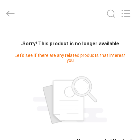
2026
Shenzhen
Videoinfolder
Technology
Co.,
Ltd..
All
Rights
صفحه
Reserved.
اصلی
Sorry! This product is no longer available.
Let's see if there are any related products that interest
you
محصولات
درباره
ما
تور
کارخانه