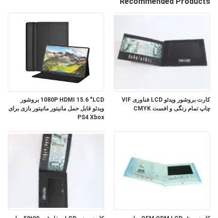
Recommended Products
کنترل
کیفیت
با
ما
تماس
کارت بروشور ویدئو LCD فناوری VIF
1080P HDMI 15.6 "LCD بروشور
بگیرید
چاپ تمام رنگی و افست CMYK
ویدئو قابل حمل مانیتور مانیتور بازی برای
PS4 Xbox
درخواست
نقل قول
نقشه
سایت