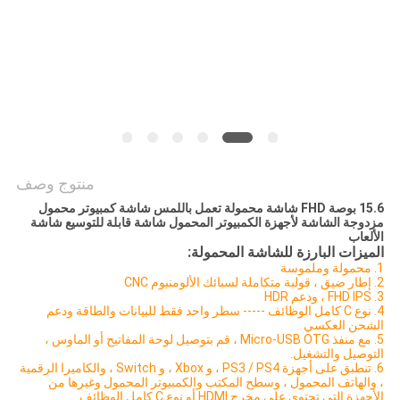
POLICY
منتوج وصف
15.6 بوصة FHD شاشة محمولة تعمل باللمس شاشة كمبيوتر محمول
مزدوجة الشاشة لأجهزة الكمبيوتر المحمول شاشة قابلة للتوسيع شاشة
الألعاب
الميزات البارزة للشاشة المحمولة:
1. محمولة وملموسة
2. إطار ضيق ، قولبة متكاملة لسبائك الألومنيوم CNC
3. FHD IPS ، ودعم HDR
4. نوع C كامل الوظائف ----- سطر واحد فقط للبيانات والطاقة ودعم
الشحن العكسي
5. مع منفذ Micro-USB OTG ، قم بتوصيل لوحة المفاتيح أو الماوس ،
التوصيل والتشغيل.
6. تنطبق على أجهزة PS3 / PS4 ، و Xbox ، و Switch ، والكاميرا الرقمية
، والهاتف المحمول ، وسطح المكتب والكمبيوتر المحمول وغيرها من
الأجهزة التي تحتوي على مخرج HDMI أو نوع C كامل الوظائف