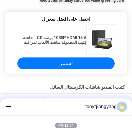
electronic birthday cards, lcd video greeting card
احصل على افضل سعر ل
1080P HDMI 15.6 بوصة LCD شاشة
كتيب المحمولة شاشة الألعاب لمراقبة
أجهزة PS4 Xbox
استمر
كتيب الفيديو شاشات الكريستال السائل
التبديل المغناطيسي 7 بوصة طباعة كتيب فيديو cMYK LCD للإعلان
tony*jiangyang
1080P HDMI 15.6 بوصة LCD شاشة كتيب المحمولة شاشة الألعاب
لمراقبة أجهزة PS4 Xbox
11:04 PM
فكرة جديدة لم أر أبدا شاشة LCD بطاقة تحية الطباعة بالألوان الكاملة