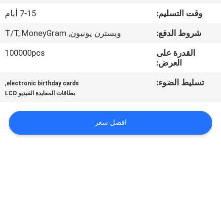
وقت التسليم:
7-15 أيام
مراقبة
شروط الدفع:
ويسترن يونيون, T/T, MoneyGram
الجودة
القدرة على
100000pcs
العرض:
اتصل
تسليط الضوء:
,
electronic birthday cards
بنا
بطاقات المعايدة الفيديو LCD
اطلب
افضل سعر
اقتباس
خريطة
الموقع
PRIVACY