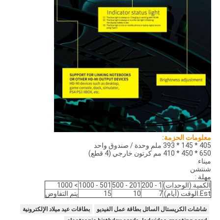
معلومات الحزمة:
405 * 145 * 393 ملم وحدة / صندوق واحد
650 * 450 * 410 مم كرتون خارجي (4 قطع)
ميناء
شنتشن
مهلة :
الكمية (الوحدات)
1 - 200
201 - 500
501 - 1000
> 1000
Est.الوقت (أيام)
7
10
15
يتم التفاوض
شاشات الكريستال السائل بطاقة عمل الفيديو
بطاقات عيد ميلاد الإلكترونية