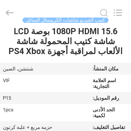
2026
Shenzhen
Videoinfolder
Technology
Co.,
كتيب الفيديو شاشات الكريستال السائل
Ltd..
All
Rights
1080P HDMI 15.6 بوصة LCD
الصفحة
Reserved.
شاشة كتيب المحمولة شاشة
الرئيسية
الألعاب لمراقبة أجهزة PS4 Xbox
منتجات
مكان المنشأ:
شنتشن، الصين
معلومات
اسم العلامة
VIF
عنا
التجارية:
رقم الموديل:
P15
جولة
الحد الأدنى
1pcs
في
لكمية:
المعمل
تفاصيل التغليف:
حزمة مربع + علبة كرتون