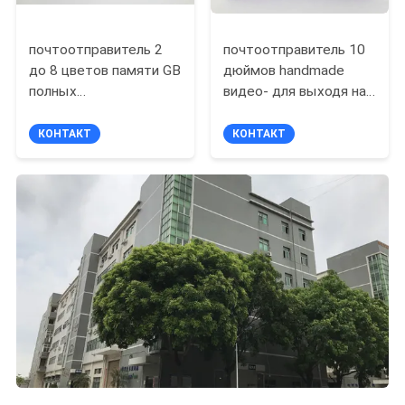
почтоотправитель 2
почтоотправитель 10
до 8 цветов памяти GB
дюймов handmade
полных
видео- для выходя на
перезаряжаемые
рынок Promo/
видео- для
выдвиженческого
КОНТАКТ
КОНТАКТ
справедливого
случая
дисплея