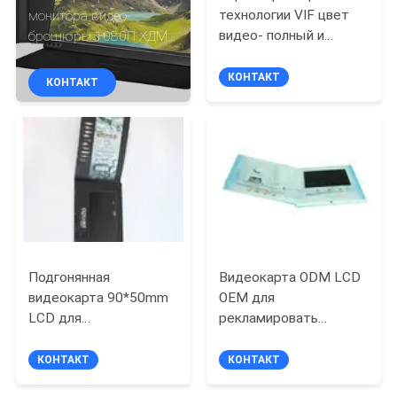
КАЧЕСТВА
технологии VIF цвет
монитора видео-
видео- полный и
брошюры 1080П ХДМИ
возместил печатание
15,6» ЛКД портативный
СВЯЖИТЕСЬ
CMYK
для ПС4 Сбокс
КОНТАКТ
КОНТАКТ
МЫ
СПРОСИТЕ
ЦИТАТУ
КАРТА
САЙТА
Подгонянная
Видеокарта ODM LCD
видеокарта 90*50mm
OEM для
LCD для
рекламировать
PRIVACY
рекламировать
печатание
POLICY
подарки продвижения
приглашения
КОНТАКТ
КОНТАКТ
изготовленное на