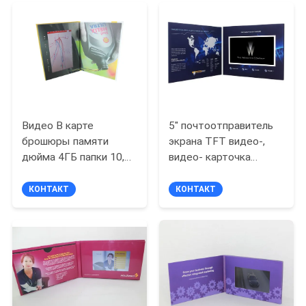
заказ
Видео В карте
5" почтоотправитель
брошюры памяти
экрана TFT видео-,
дюйма 4ГБ папки 10,1
видео- карточка
видео- с
брошюры с
обеспеченным
перезаряжаемые
КОНТАКТ
КОНТАКТ
свободным кабеля
батареей
УСБ экрана касания