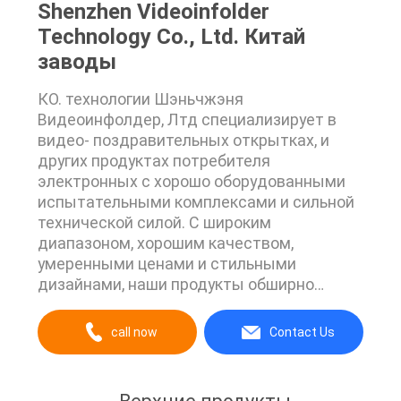
Shenzhen Videoinfolder
Technology Co., Ltd. Китай
заводы
КО. технологии Шэньчжэня
Видеоинфолдер, Лтд специализирует в
видео- поздравительных открытках, и
других продуктах потребителя
электронных с хорошо оборудованными
испытательными комплексами и сильной
технической силой. С широким
диапазоном, хорошим качеством,
умеренными ценами и стильными
дизайнами, наши продукты обширно
использованы в индустриях рекламы и
других индустриях. Наши продукты
call now
Contact Us
широко узнаны и доверены потребителем
и могут отвечать непрерывное изменение
экономическое и общественные