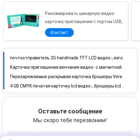
Рекламировать шикарную видео-
Подгонянная открытка подарка градаций видео- с видео/нот/записью действует
карточку приглашения с портом USB,
открытка порта usb полных цветов рекламы 8G видео- для справедливого дисплея
подгонянный размер
Контакт
визитные карточки магнитной кнопки видео- с ядровым портом модулей/USB
подгонянная карточка lcd видео- для выдвиженческого дела, 2,4"/5"/7"/10,1»/4,3"
почтоотправитель 2G handmade TFT LCD видео-, изготовленная на заказ карточка брошюры lcd видео-
Карточка приглашения венчания видео- с магнитной кнопкой, брошюрой полных цветов цифровой видео-
Перезаряжаемые раскрывая карточка брошюры Veremonies lcd видео- с портом экрана TFT/USB
4 GB CMYK печатая карточку lcd видео-, брошюры lcd видео- для справедливого дисплея
Bespoke Multi - вызовите брошюры LCD видео-, почтоотправителя lcd видео- с влиянием мультимедиа
Брошюра венчаний цифровая видео-, поздравительная открытка lcd видео- с влиянием мультимедиа
Оставьте сообщение
2,8 медленно двигают электронные автоматические видео- приглашения венчания с художественным произведением
Мы скоро тебе перезвоним!
приглашения венчания полных цветов 4G/8G handmade видео- при магнитный подгонянный переключатель,
1G/2G подгоняли видео- карточку брошюры, почтоотправителя lcd видео- для раскрывая veremonies