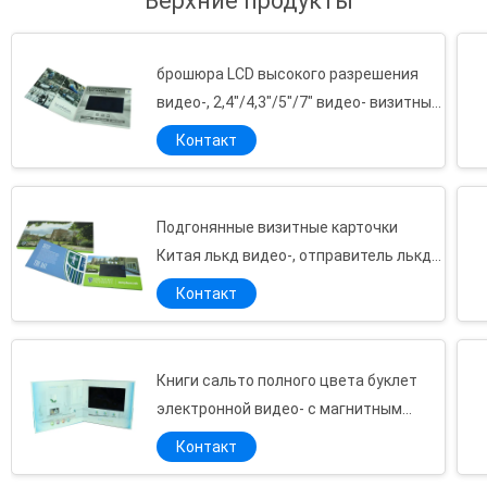
Верхние продукты
потребности. Весь из наших продуктов
можно подгонять по мере необходимости.
Мы посвящаем к верхнему обс...
брошюра LCD высокого разрешения
видео-, 2,4"/4,3"/5"/7" видео- визитные
карточки
Контакт
Подгонянные визитные карточки
Китая лькд видео-, отправитель лькд
видео- для образования
Контакт
Книги сальто полного цвета буклет
электронной видео- с магнитным
переключателем, 4Г
Контакт