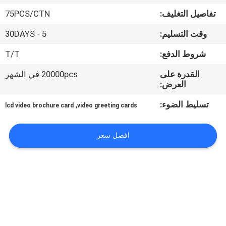
تفاصيل التغليف:
75PCS/CTN
مراقبة
وقت التسليم:
5 - 30DAYS
الجودة
شروط الدفع:
T/T
اتصل
القدرة على
20000pcs في الشهر
العرض:
بنا
تسليط الضوء:
,
lcd video brochure card
video greeting cards
اطلب
افضل سعر
اقتباس
خريطة
الموقع
PRIVACY