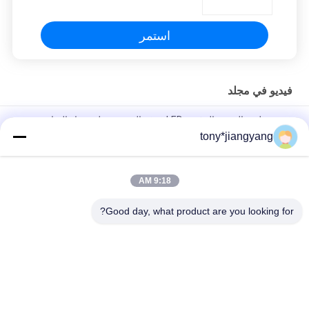
استمر
فيديو في مجلد
غفوة وظيفة التقويم الرقمي LED غرفة المعيشة على مدار الساعة
ساعة التوقيت النهاري
tony*jiangyang
ساعة رقمية 256 ميجا بايت مع التاريخ ودرجة الحرارة مع شاشة عرض
كبيرة 8 بوصة
9:18 AM
فيديو Android في مجلد 10 بوصة إطار صور رقمي خدمة OEM ODM
Good day, what product are you looking for?
فئات شعبية
جميع
بطاقات المعايدة 
كتيب الفيديو شاشات 
الفيديو
الكريستال السائل