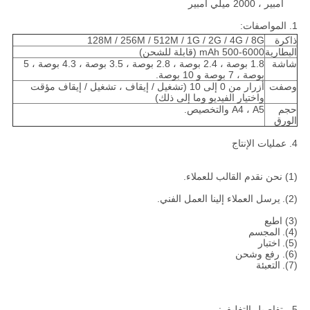
أمبير ، 2000 ميلي أمبير
1. المواصفات:
ذاكرة
128M / 256M / 512M / 1G / 2G / 4G / 8G
البطارية
500-6000 mAh (قابلة للشحن)
شاشة
1.8 بوصة ، 2.4 بوصة ، 2.8 بوصة ، 3.5 بوصة ، 4.3 بوصة ، 5
بوصة ، 7 بوصة و 10 بوصة.
وصفت
أزرار من 0 إلى 10 (تشغيل / إيقاف ، تشغيل / إيقاف مؤقت
واختيار الفيديو وما إلى ذلك)
حجم
A4 ، A5 والتخصيص.
الورق
4. عمليات الإنتاج
(1) نحن نقدم القالب للعملاء.
(2).
يرسل العملاء إلينا العمل الفني.
(3) اطبع
(4).
المجسم
(5).
اختبار
(6). رفع وشحن
(7).
التعبئة
5 ، تفاصيل التغليف: