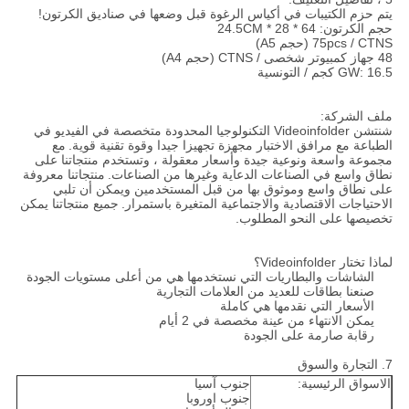
يتم حزم الكتيبات في أكياس الرغوة قبل وضعها في صناديق الكرتون!
حجم الكرتون: 64 * 28 * 24.5CM
75pcs / CTNS (حجم A5)
48 جهاز كمبيوتر شخصى / CTNS (حجم A4)
GW: 16.5 كجم / التونسية
ملف الشركة:
شنتشن Videoinfolder التكنولوجيا المحدودة متخصصة في الفيديو في
الطباعة مع مرافق الاختبار مجهزة تجهيزا جيدا وقوة تقنية قوية.
مع
مجموعة واسعة ونوعية جيدة وأسعار معقولة ، وتستخدم منتجاتنا على
نطاق واسع في الصناعات الدعاية وغيرها من الصناعات.
منتجاتنا معروفة
على نطاق واسع وموثوق بها من قبل المستخدمين ويمكن أن تلبي
الاحتياجات الاقتصادية والاجتماعية المتغيرة باستمرار.
جميع منتجاتنا يمكن
تخصيصها على النحو المطلوب.
لماذا تختار Videoinfolder؟
الشاشات والبطاريات التي نستخدمها هي من أعلى مستويات الجودة
صنعنا بطاقات للعديد من العلامات التجارية
الأسعار التي نقدمها هي كاملة
يمكن الانتهاء من عينة مخصصة في 2 أيام
رقابة صارمة على الجودة
7. التجارة والسوق
الاسواق الرئيسية:
جنوب آسيا
جنوب اوروبا