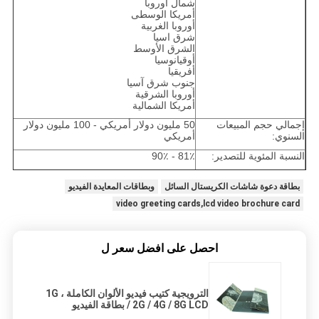
شمال أوروبا
أمريكا الوسطى
أوروبا الغربية
شرق اسيا
الشرق الأوسط
أوقيانوسيا
أفريقيا
جنوب شرق آسيا
أوروبا الشرقية
أمريكا الشمالية
إجمالي حجم المبيعات
50 مليون دولار أمريكي - 100 مليون دولار
السنوي:
أمريكي
النسبة المئوية للتصدير:
81٪ - 90٪
بطاقة دعوة شاشات الكريستال السائل
وبطاقات المعايدة الفيديو
video greeting cards,lcd video brochure card
احصل على افضل سعر ل
الترويجية كتيب فيديو الألوان الكاملة ، 1G
/ 2G / 4G / 8G LCD بطاقة الفيديو