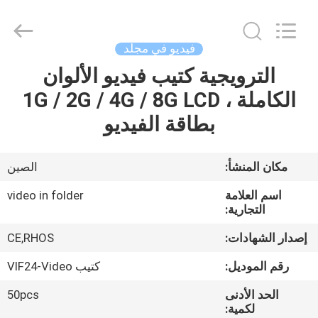
2026
Shenzhen
Videoinfolder
Technology
Co.,
فيديو في مجلد
Ltd..
All
Rights
الترويجية كتيب فيديو الألوان
الصفحة
Reserved.
الكاملة ، 1G / 2G / 4G / 8G LCD
الرئيسية
بطاقة الفيديو
منتجات
مكان المنشأ:
الصين
معلومات
اسم العلامة
video in folder
عنا
التجارية:
إصدار الشهادات:
CE,RHOS
جولة
رقم الموديل:
كتيب VIF24-Video
في
الحد الأدنى
50pcs
المعمل
لكمية: