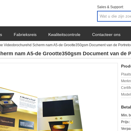
Sales & Support:
s
Fabrieksreis
Kwaliteitscontrole
Contacteer ons
me Videobrochurehd Scherm nam A5-de Grootte350gsm Document van de Portreto
herm nam A5-de Grootte350gsm Document van de Po
Prod
Plaats
Merkn
Certif
Mode
Beta
Min. b
Prijs:
Verpa