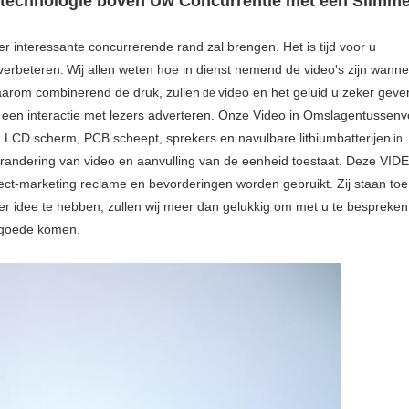
ertechnologie boven Uw Concurrentie met een Slimm
er interessante concurrerende rand zal brengen. Het is tijd voor u
verbeteren.
Wij allen weten hoe in dienst nemend de video's zijn wann
Daarom combinerend de druk, zullen
video en het geluid u zeker geve
de
n een interactie met lezers adverteren. Onze Video in Omslagentussenv
 LCD scherm, PCB scheept, sprekers en navulbare lithiumbatterijen
in
randering van video en aanvulling van de eenheid toestaat. Deze VI
rect-marketing reclame en bevorderingen worden gebruikt. Zij staan toe
r idee te hebben, zullen wij meer dan gelukkig om met u te bespreken
n goede komen.