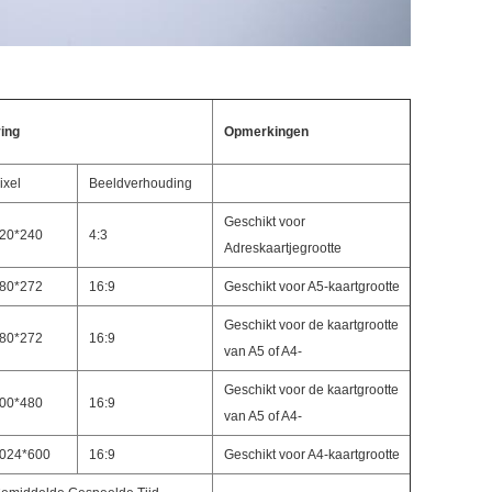
ving
Opmerkingen
ixel
Beeldverhouding
Geschikt voor
20*240
4:3
Adreskaartjegrootte
80*272
16:9
Geschikt voor A5-kaartgrootte
Geschikt voor de kaartgrootte
80*272
16:9
van A5 of A4-
Geschikt voor de kaartgrootte
00*480
16:9
van A5 of A4-
024*600
16:9
Geschikt voor A4-kaartgrootte