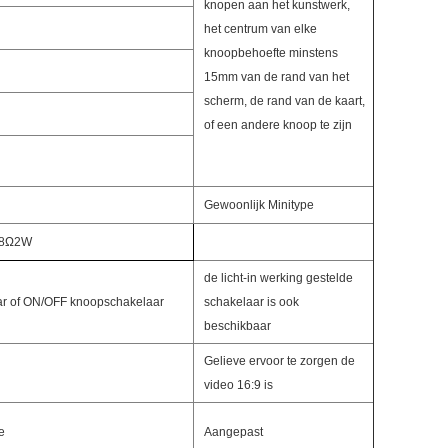
knopen aan het kunstwerk,
het centrum van elke
knoopbehoefte minstens
15mm van de rand van het
scherm, de rand van de kaart,
of een andere knoop te zijn
Gewoonlijk Minitype
r 8Ω2W
de licht-in werking gestelde
ar of ON/OFF knoopschakelaar
schakelaar is ook
beschikbaar
Gelieve ervoor te zorgen de
video 16:9 is
e
Aangepast