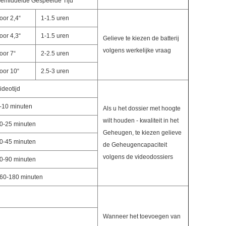
emiddelde Gespeelde Tijd
oor 2,4“
1-1.5 uren
oor 4,3“
1-1.5 uren
Gelieve te kiezen de batterij
volgens werkelijke vraag
oor 7“
2-2.5 uren
oor 10“
2.5-3 uren
ideotijd
-10 minuten
Als u het dossier met hoogte
wilt houden - kwaliteit in het
0-25 minuten
Geheugen, te kiezen gelieve
0-45 minuten
de Geheugencapaciteit
volgens de videodossiers
0-90 minuten
60-180 minuten
Wanneer het toevoegen van