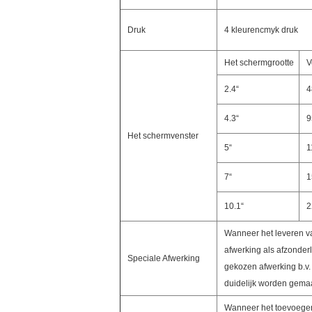
Druk
4 kleurencmyk druk
Het schermgrootte
V
2.4“
4
4.3“
9
Het schermvenster
5“
1
7“
1
10.1“
2
Wanneer het leveren va
afwerking als afzonder
Speciale Afwerking
gekozen afwerking b.v.
duidelijk worden gemaa
Wanneer het toevoegen