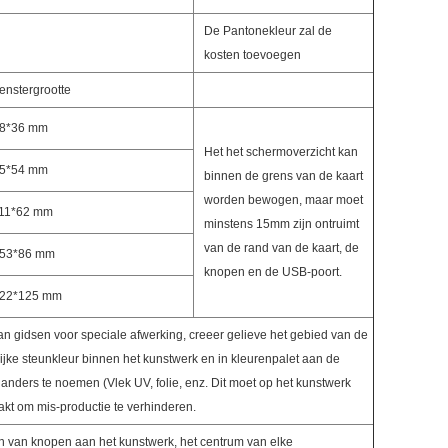
De Pantonekleur zal de
kosten toevoegen
enstergrootte
8*36 mm
Het het schermoverzicht kan
5*54 mm
binnen de grens van de kaart
worden bewogen, maar moet
11*62 mm
minstens 15mm zijn ontruimt
van de rand van de kaart, de
53*86 mm
knopen en de USB-poort.
22*125 mm
n gidsen voor speciale afwerking, creeer gelieve het gebied van de
lijke steunkleur binnen het kunstwerk en in kleurenpalet aan de
 anders te noemen (Vlek UV, folie, enz. Dit moet op het kunstwerk
kt om mis-productie te verhinderen.
 van knopen aan het kunstwerk, het centrum van elke