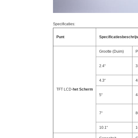
Specificaties:
Punt
Specificatiesbeschrij
Grootte (Duim)
P
2.4“
3
4.3“
4
TFT LCD-
het Scherm
5“
4
7“
8
10.1“
1