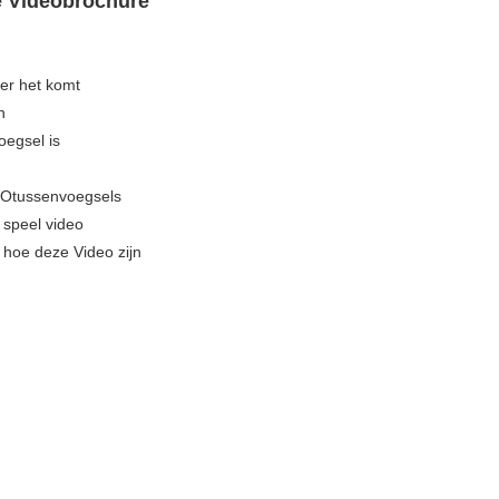
e Videobrochure
eer het komt
n
oegsel is
DEOtussenvoegsels
 speel video
 hoe deze Video zijn