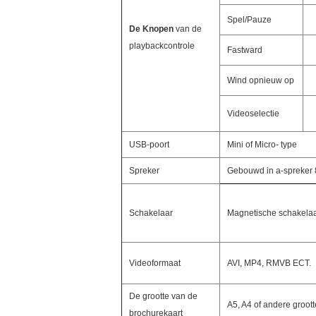
Spel/Pauze
De Knopen
van de
playbackcontrole
Fastward
Wind opnieuw op
Videoselectie
USB-poort
Mini of Micro- type
Spreker
Gebouwd in a-spreke
Schakelaar
Magnetische schakela
Videoformaat
AVI, MP4, RMVB ECT.
De grootte van de
A5, A4 of andere groott
brochurekaart