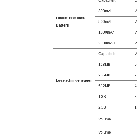
Capaciteit
G
300mAh
V
Lithium Navulbare
500mAh
V
Batterij
1000mAh
V
2000mAH
V
Capaciteit
V
128MB
9
256MB
2
Lees-schrijf
geheugen
512MB
4
1GB
8
2GB
1
Volume+
Volume