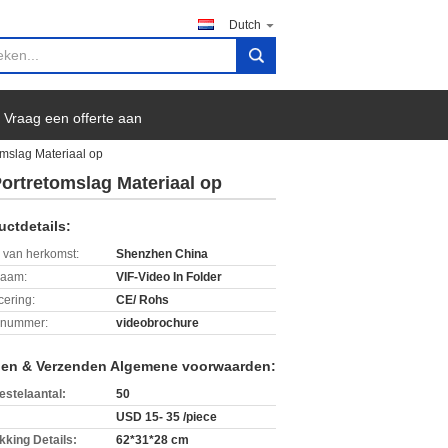
Dutch
search
Vraag een offerte aan
mslag Materiaal op
rtretomslag Materiaal op
uctdetails:
 van herkomst:
Shenzhen China
aam:
VIF-Video In Folder
icering:
CE/ Rohs
lnummer:
videobrochure
len & Verzenden Algemene voorwaarden:
estelaantal:
50
USD 15- 35 /piece
kking Details:
62*31*28 cm