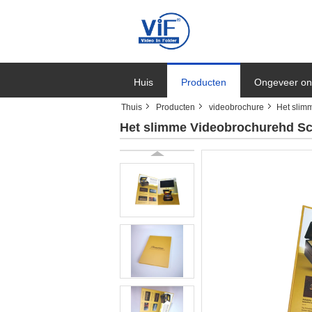
Huis
Producten
Ongeveer on
Thuis
Producten
videobrochure
Het slim
Het slimme Videobrochurehd Sc