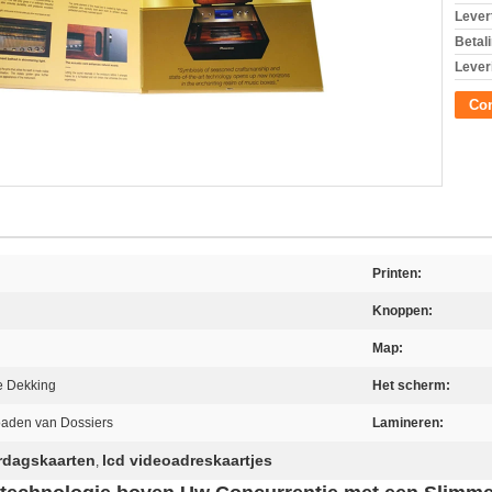
Levert
Betal
Lever
Con
Printen:
Knoppen:
Map:
e Dekking
Het scherm:
oaden van Dossiers
Lamineren:
ardagskaarten
lcd videoadreskaartjes
,