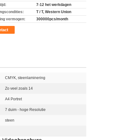
ijd:
7-12 het werkdagen
ingscondities:
T / T, Western Union
ing vermogen:
300000pcs/month
tact
CMYK, steenlaminering
Zo veel zoals 14
A4 Portret
7 duim - hoge Resolutie
steen