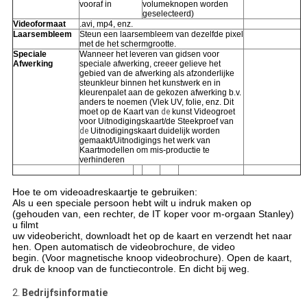
vooraf in
volumeknopen worden
geselecteerd)
Videoformaat
.avi, mp4, enz.
Laarsembleem
Steun een laarsembleem van dezelfde pixel
met de het schermgrootte.
Speciale
Wanneer het leveren van gidsen voor
Afwerking
speciale afwerking, creeer gelieve het
gebied van de afwerking als afzonderlijke
steunkleur binnen het kunstwerk en in
kleurenpalet aan de gekozen afwerking b.v.
anders te noemen (Vlek UV, folie, enz. Dit
moet op de Kaart van
de
kunst Videogroet
voor Uitnodigingskaart/de Steekproef van
de
Uitnodigingskaart duidelijk worden
gemaakt/Uitnodigings het werk van
Kaartmodellen om mis-productie te
verhinderen
Hoe te om videoadreskaartje te gebruiken:
Als u een speciale persoon hebt wilt u indruk maken op
(gehouden van, een rechter, de IT koper voor m-orgaan Stanley)
u filmt
uw videobericht, downloadt het op de kaart en verzendt het naar
hen. Open automatisch de videobrochure, de video
begin. (Voor magnetische knoop videobrochure). Open de kaart,
druk de knoop van de functiecontrole. En dicht bij weg.
2.
Bedrijfsinformatie