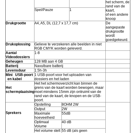
het scherm, de
rand van de
Spel/Pauze
1
kaart,
of een andere
knoop
Drukgrootte
A4, A5, DL (12,7 x 17,7 cm)
De
aangepaste
drukgrootte
wordt
goedgekeurd.
Drukoplossing
Gelieve te verzekeren alle beelden in niet
RGB CMYK worden geleverd.
Aantal
1-8
Videodossiers
Geheugen
128 MB aan 4 GB
Batterij
Navulbare batterij
Levensduur
1.5h-3h
Mini USB-poort
1 USB-poort voor het uploaden van
en kabel
dossiers en het laden
Het het schermoverzicht kan binnen de
Het
grens van de kaart worden bewogen, maar
schermplaatsing
moet minstens 15mm zijn ontruimt van de
rand van de kaart, de knopen en de USB-
poort.
Opstelling
8OHM 2W
Output
2W
Sprekers
Maximale
55dB
hoeveelheid
Optimaal
40 dB
Volume
Het volume stelt
55 dB (als geen