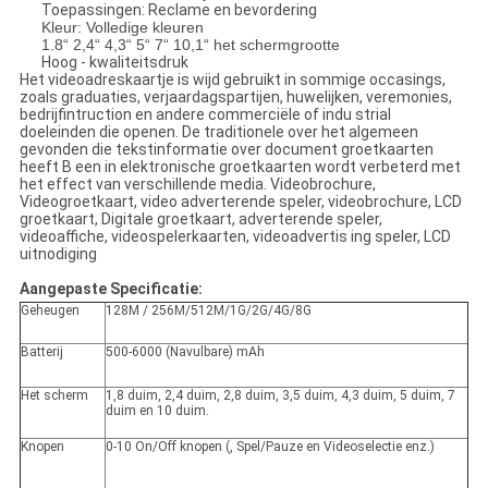
Toepassingen: Reclame en bevordering
Kleur: Volledige kleuren
1.8“ 2,4“ 4,3“ 5“ 7“ 10,1“ het schermgrootte
Hoog - kwaliteitsdruk
Het videoadreskaartje is wijd gebruikt in sommige occasings,
zoals graduaties, verjaardagspartijen, huwelijken, veremonies,
bedrijfintruction en andere commerciële of indu strial
doeleinden die openen. De traditionele over het algemeen
gevonden die tekstinformatie over document groetkaarten
heeft B een in elektronische groetkaarten wordt verbeterd met
het effect van verschillende media. Videobrochure,
Videogroetkaart, video adverterende speler, videobrochure, LCD
groetkaart, Digitale groetkaart, adverterende speler,
videoaffiche, videospelerkaarten, videoadvertis ing speler, LCD
uitnodiging
Aangepaste Specificatie:
Geheugen
128M / 256M/512M/1G/2G/4G/8G
Batterij
500-6000 (Navulbare) mAh
Het scherm
1,8 duim, 2,4 duim, 2,8 duim, 3,5 duim, 4,3 duim, 5 duim, 7
duim en 10 duim.
Knopen
0-10 On/Off knopen (, Spel/Pauze en Videoselectie enz.)