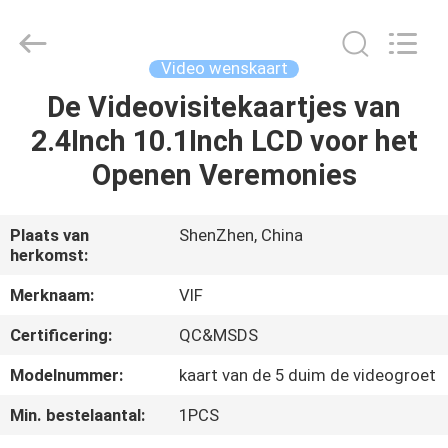
Videoinfolder
Technology
Co.,
Ltd..
All
Video wenskaart
Rights
Reserved.
De Videovisitekaartjes van
HUIS
2.4Inch 10.1Inch LCD voor het
PRODUCTEN
Openen Veremonies
ONGEVEER
Plaats van
ShenZhen, China
herkomst:
ONS
Merknaam:
VIF
FABRIEKSREIS
Certificering:
QC&MSDS
Modelnummer:
kaart van de 5 duim de videogroet
KWALITEITSCONTROLE
Min. bestelaantal:
1PCS