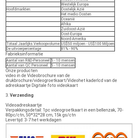
Westelijk Europa
Hoofdmarkten:
Oostelijk Azië
Het medio Oosten
Oceanië
Afrika
Zuidoost-Azië
Oost-Europa
Noord-Amerika
Totaal Jaarlijks Verkoopvolume:
US$50 miljoen - US$100 Miljoen
De uitvoerpercentage:
81% - 90%
Fabrieksinformatie
Aantal van R&D-Personeel:
5 - 10 mensen
Aantal van QC Personeel:
5 - 10 mensen
Onze producten
video in de Videobrochure van de
drukbrochure/videogroetkaart/Videohet kaderlcd van de
adreskaartje Digitale foto videokaart
3.
Verzending
Videoadreskaartje
Verpakkingsdetail: 1pc videogroetkaart in een bellenzak, 70-
80pc/ctn, 50*32*28 cm, 15k gs/ctn
Levertijd: 3-7 het werkdagen