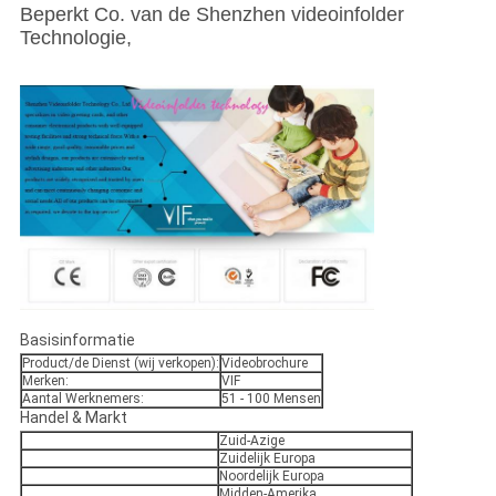
Beperkt Co. van de Shenzhen videoinfolder
Technologie,
Basisinformatie
Product/de Dienst (wij verkopen):
Videobrochure
Merken:
VIF
Aantal Werknemers:
51 - 100 Mensen
Handel & Markt
Zuid-Azige
Zuidelijk Europa
Noordelijk Europa
Midden-Amerika