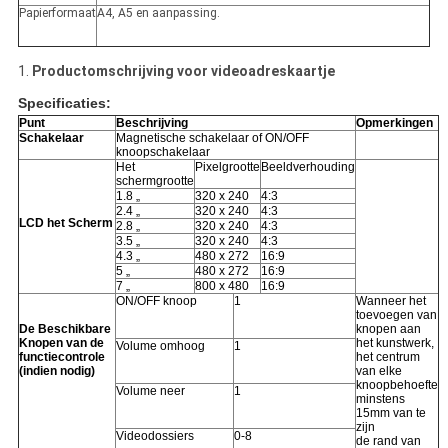
Papierformaat
A4, A5 en aanpassing.
1.
Productomschrijving voor videoadreskaartje
Specificaties:
Punt
Beschrijving
Opmerkingen
Schakelaar
Magnetische schakelaar of ON/OFF
knoopschakelaar
Het
Pixelgrootte
Beeldverhouding
schermgrootte
1.8 „
320 x 240
4:3
2.4 „
320 x 240
4:3
LCD het Scherm
2.8 „
320 x 240
4:3
3.5 „
320 x 240
4:3
4.3 „
480 x 272
16:9
5 „
480 x 272
16:9
7 „
800 x 480
16:9
ON/OFF knoop
1
Wanneer het
toevoegen van
De Beschikbare
knopen aan
Knopen van de
het kunstwerk,
Volume omhoog
1
functiecontrole
het centrum
(indien nodig)
van elke
knoopbehoefte
Volume neer
1
minstens
15mm van te
zijn
Videodossiers
0-8
de rand van