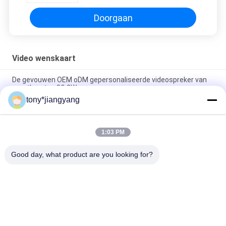
Doorgaan
Video wenskaart
De gevouwen OEM oDM gepersonaliseerde videospreker van
groetkaarten 8Ω 2W
tony*jiangyang
7inch IPS 1024*600 TFT LCD Videogroetkaart 1000mAh met
USB-poort
1:03 PM
de Videovisitekaartjes van 2.4Inch 10.1Inch LCD voor het
Openen Veremonies
Good day, what product are you looking for?
populaire categorieën
Alle
LCD Videobrochure
Video Wenskaart