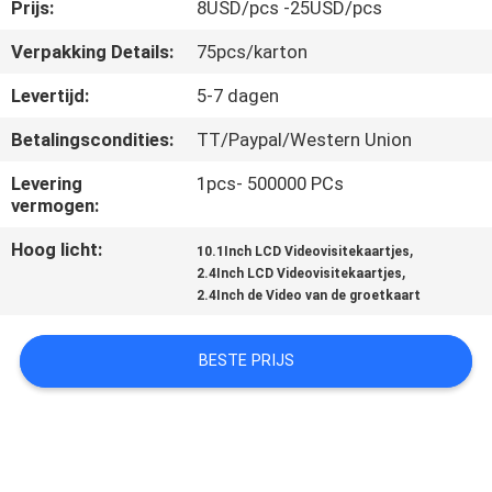
CONTACTEER
Prijs:
8USD/pcs -25USD/pcs
ONS
Verpakking Details:
75pcs/karton
Levertijd:
5-7 dagen
VERZOEK
Betalingscondities:
TT/Paypal/Western Union
OM EEN
Levering
1pcs- 500000 PCs
CITAAT
vermogen:
Hoog licht:
,
10.1Inch LCD Videovisitekaartjes
SITEMAP
,
2.4Inch LCD Videovisitekaartjes
2.4Inch de Video van de groetkaart
PRIVACY
BESTE PRIJS
POLICY