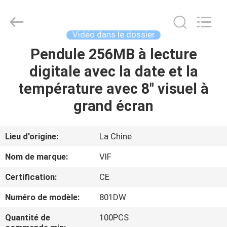
-
2026
Shenzhen
Videoinfolder
Technology
Vidéo dans le dossier
Co.,
Ltd..
All
Pendule 256MB à lecture
MAISON
Rights
Reserved.
digitale avec la date et la
DES
température avec 8" visuel à
PRODUITS
grand écran
AU
Lieu d'origine:
La Chine
SUJET
Nom de marque:
VIF
DE
Certification:
CE
NOUS
Numéro de modèle:
801DW
VISITE
Quantité de
100PCS