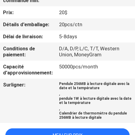
commande min:
D'USINE
Prix:
20$
CONTRÔLE
Détails d'emballage:
20pcs/ctn
DE
Délai de livraison:
5-8days
QUALITÉ
Conditions de
D/A, D/P, L/C, T/T, Western
paiement:
Union, MoneyGram
CONTACTEZ-
Capacité
50000pcs/month
d'approvisionnement:
NOUS
Surligner:
Pendule 256MB à lecture digitale avec la
date et la température
DEMANDEZ
,
pendule 1W à lecture digitale avec la date
UNE
et la température
,
CITATION
Calendrier de thermomètre du pendule
256MB à lecture digitale
PLAN