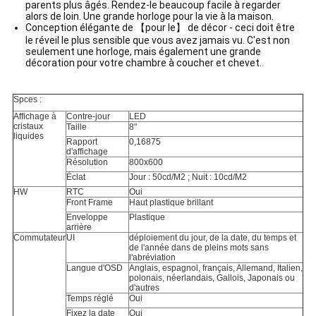
parents plus âgés. Rendez-le beaucoup facile à regarder
alors de loin. Une grande horloge pour la vie à la maison.
Conception élégante de 【pour le】 de décor - ceci doit être
le réveil le plus sensible que vous avez jamais vu. C'est non
seulement une horloge, mais également une grande
décoration pour votre chambre à coucher et chevet.
Spces :
Affichage à
Contre-jour
LED
cristaux
Taille
8"
liquides
Rapport
0,16875
d'affichage
Résolution
800x600
Éclat
Jour : 50cd/M2 ; Nuit : 10cd/M2
HW
RTC
Oui
Front Frame
Haut plastique brillant
Enveloppe
Plastique
arrière
Commutateur
UI
déploiement du jour, de la date, du temps et
de l'année dans de pleins mots sans
l'abréviation
Langue d'OSD
Anglais, espagnol, français, Allemand, Italien,
polonais, néerlandais, Gallois, Japonais ou
d'autres
Temps réglé
Oui
Fixez la date
Oui