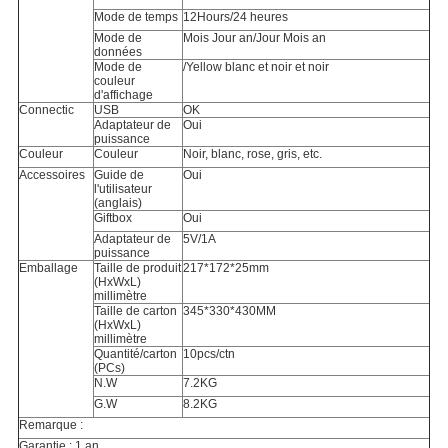
Mode de temps
12Hours/24 heures
Mode de
Mois Jour an/Jour Mois an
données
Mode de
/Yellow blanc et noir et noir
couleur
d'affichage
Connectic
USB
OK
Adaptateur de
Oui
puissance
Couleur
Couleur
Noir, blanc, rose, gris, etc.
Accessoires
Guide de
Oui
l'utilisateur
(anglais)
Giftbox
Oui
Adaptateur de
5V/1A
puissance
Emballage
Taille de produit
217*172*25mm
(HxWxL)
millimètre
Taille de carton
345*330*430MM
(HxWxL)
millimètre
Quantité/carton
10pcs/ctn
(PCs)
N.W
7.2KG
G.W
8.2KG
Remarque :
Garantie : 1 an