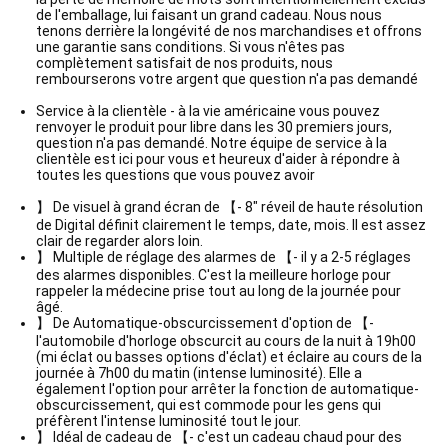
de l'emballage, lui faisant un grand cadeau. Nous nous
tenons derrière la longévité de nos marchandises et offrons
une garantie sans conditions. Si vous n'êtes pas
complètement satisfait de nos produits, nous
rembourserons votre argent que question n'a pas demandé
Service à la clientèle - à la vie américaine vous pouvez
renvoyer le produit pour libre dans les 30 premiers jours,
question n'a pas demandé. Notre équipe de service à la
clientèle est ici pour vous et heureux d'aider à répondre à
toutes les questions que vous pouvez avoir
】 De visuel à grand écran de 【- 8" réveil de haute résolution
de Digital définit clairement le temps, date, mois. Il est assez
clair de regarder alors loin.
】 Multiple de réglage des alarmes de 【- il y a 2-5 réglages
des alarmes disponibles. C'est la meilleure horloge pour
rappeler la médecine prise tout au long de la journée pour
âgé.
】 De Automatique-obscurcissement d'option de 【-
l'automobile d'horloge obscurcit au cours de la nuit à 19h00
(mi éclat ou basses options d'éclat) et éclaire au cours de la
journée à 7h00 du matin (intense luminosité). Elle a
également l'option pour arrêter la fonction de automatique-
obscurcissement, qui est commode pour les gens qui
préfèrent l'intense luminosité tout le jour.
】 Idéal de cadeau de 【- c'est un cadeau chaud pour des