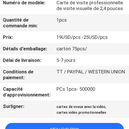
Numéro de modèle:
Carte de visite professionnelle
D'USINE
de visite visuelle de 2,4 pouces
Quantité de
1pcs
CONTRÔLE
commande min:
DE
Prix:
19USD/pcs -25USD/pcs
QUALITÉ
Détails d'emballage:
carton 75pcs/
CONTACTEZ-
Délai de livraison:
5-7 jours
NOUS
Conditions de
TT / PAYPAL / WESTERN UNION
paiement:
DEMANDEZ
Capacité
PCs 1pcs- 500000
d'approvisionnement:
UNE
Surligner:
,
cartes de voeux avec la vidéo
CITATION
cartes vidéo promotionnelles
PLAN