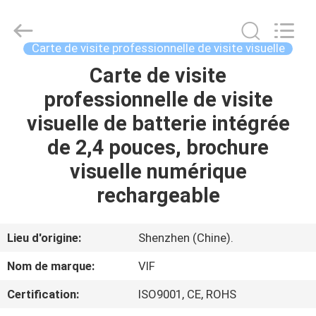
-
2026
Shenzhen
Videoinfolder
Technology
Carte de visite professionnelle de visite visuelle
Co.,
Ltd..
All
Carte de visite
MAISON
Rights
Reserved.
professionnelle de visite
DES
visuelle de batterie intégrée
PRODUITS
de 2,4 pouces, brochure
visuelle numérique
AU
rechargeable
SUJET
DE
Lieu d'origine:
Shenzhen (Chine).
NOUS
Nom de marque:
VIF
Certification:
ISO9001, CE, ROHS
VISITE