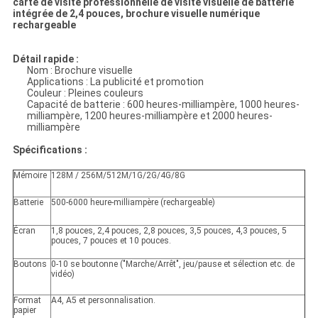
carte de visite professionnelle de visite visuelle de batterie
intégrée de 2,4 pouces, brochure visuelle numérique
rechargeable
Détail rapide :
Nom : Brochure visuelle
Applications : La publicité et promotion
Couleur : Pleines couleurs
Capacité de batterie : 600 heures-milliampère, 1000 heures-
milliampère, 1200 heures-milliampère et 2000 heures-
milliampère
Spécifications :
Mémoire
128M / 256M/512M/1G/2G/4G/8G
Batterie
500-6000 heure-milliampère (rechargeable)
Écran
1,8 pouces, 2,4 pouces, 2,8 pouces, 3,5 pouces, 4,3 pouces, 5
pouces, 7 pouces et 10 pouces.
Boutons
0-10 se boutonne ("Marche/Arrêt", jeu/pause et sélection etc. de
vidéo)
Format
A4, A5 et personnalisation.
papier