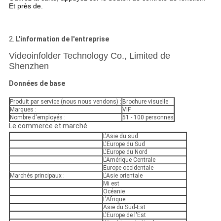
Et près de.
2.
L'information de l'entreprise
Videoinfolder Technology Co., Limited de
Shenzhen
Données de base
Produit par service (nous nous vendons) :
Brochure visuelle
Marques :
VIF
Nombre d'employés :
51 - 100 personnes
Le commerce et marché
L'Asie du sud
L'Europe du Sud
L'Europe du Nord
L'Amérique Centrale
Europe occidentale
Marchés principaux :
L'Asie orientale
Mi est
Océanie
L'Afrique
Asie du Sud-Est
L'Europe de l'Est