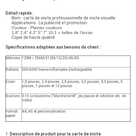
Détail rapide :
Nom : carte de visite professionnelle de visite visuelle
Applications : La publicité et promotion
Couleur : Pleines couleurs
1,8" 2,4" 4,3" 5" 7" 10,1 » tailles de l'écran
Copie de haute qualité
Spécifications adaptées aux besoins du client :
Mémoire
128M / 256M/512M/1G/2G/4G/8G
Batterie
500-6000 heure-milliampère (rechargeable)
Écran
1,8 pouces, 2,4 pouces, 2,8 pouces, 3,5 pouces, 4,3 pouces, 5
pouces, 7 pouces et 10 pouces.
Boutons
0-10 se boutonne ("Marche/Arrêt", jeu/pause et sélection etc. de
vidéo)
Format
A4, A5 et personnalisation.
papier
1.
Description de produit pour la carte de visite