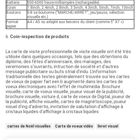
Batterie
500-6000 heure-milliampère (rechargeable)
Écran
1.8inch, 2.4inch, 2.8inch, 3.5inch, 4.3inch, 5inch, 7inch, 10inch
Boutons
0-8 se boutonne ("MARCHE/ARRÊT", jeu/pause, sélection
visuelle etc.)
Format
A4 / A5 ou adapté aux besoins du client (comme 5" X7 »)
papier
6.
Coin-inspection de produits
La carte de visite professionnelle de visite visuelle ont été très
utilisée dans quelques occasings, tels que des obtentions du
diplôme, des fêtes d'anniversaire, des mariages, des
veremonies s'ouvrants, intruction de société et d'autres
message publicitaire ou buts strial d'indu. L'information
traditionnelle des textes généralement trouvée sur les cartes
de voeux de papier fait een b augmenté dans les cartes de
voeux électroniques avec l'effet de multimédia. Brochure
visuelle, carte de voeux visuelle, joueur visuel de la publicité,
brochure visuelle, voiture d, carte de voeux de Digital, joueur de
la publicité, affiche visuelle, cartes de magnétoscope, joueur
visuel d'ing d'advertis, invitation de salutation d'affichage à
cristaux liquides d'affichage à cristaux liquides
cartes de Noël visuelles
Carte de voeux vidéo
livret visuel