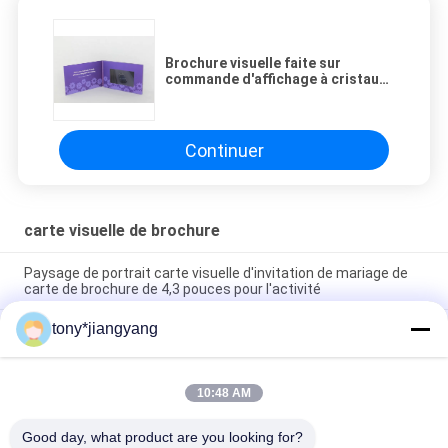
Brochure visuelle faite sur
commande d'affichage à cristaux
liquides de pleines couleurs pour
fastival, carte vidéo de l'affichage
à cristaux liquides 4G/8G
Continuer
carte visuelle de brochure
Paysage de portrait carte visuelle d'invitation de mariage de
carte de brochure de 4,3 pouces pour l'activité
tony*jiangyang
Cuir livret visuel de couverture dure de 4,3 pouces
enregistrant et rechargeant CMYK
Carte visuelle parlante de brochure de salutation d'affichage à
10:48 AM
cristaux liquides de coutume de 7 pouces avec la lumière
menée
Good day, what product are you looking for?