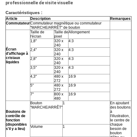
professionnelle de visite visuelle
Caractéristiques :
Article
Description
Remarques
Commutateur
Commutateur magnétique ou commutateur
"MARCHE/ARRÊT" de bouton
Taille de
Taille de
Allongement
l'écran
pixel
1,8"
320 x
4:3
240
Écran
2,4"
320 x
4:3
d'affichage à
240
cristaux
2,8"
320 x
4:3
liquides
240
3,5"
320 x
4:3
240
4,3"
480 x
16:9
272
5"
480 x
16:9
272
7"
800 x
16:9
480
Bouton
1
En ajoutant
"MARCHE/ARRÊT"
des boutons
Boutons de
à
contrôle de
l'illustration,
fonction
le centre de
(disponibles
chaque
Volume
1
s'il y a lieu)
besoin de
bouton