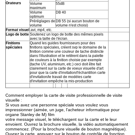
Orateurs
Volume
55dB
maximum
Volume
DB 40
optimum
Préréglages de
DB 55 (si aucun bouton de
volume
volume n'est choisi)
Format visuel
.avi, mp4, etc.
Logo de botte
Soutenez un logo de botte des mêmes pixels
avec la taille de l'écran.
Finitions
Quand les guides fournisseurs pour des
spéciales
finitions spéciales, créent svp le domaine de la
finition comme une couleur de tache distincte
dans l'illustration et le retitrent dans la palette
de couleurs à la finition choisie par exemple
(tache UV, aluminium, etc.) ceci doit être fait
clairement sur la carte de voeux visuelle d'art
pour que la carte d'invitation/l'échantillon carte
d'invitation/le travail de modèles carte
d'invitation empêche la mis-production
Comment employer la carte de visite professionnelle de visite
visuelle :
Si vous avez une personne spéciale vous voulez vous
impressionner (aimée, un juge, l'acheteur informatique pour
organe Stanley de M) film
votre message visuel, le téléchargent sur la carte et le leur
envoient. Ouvrez la brochure visuelle, la vidéo automatiquement
commencez. (Pour la brochure visuelle de bouton magnétique).
Ouvrez la carte, appuyez sur le bouton de contrôle de fonction.