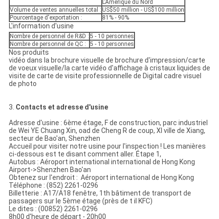
L'Amérique du Nord
Volume de ventes annuelles total :
US$50 million - US$100 million
Pourcentage d'exportation :
81% - 90%
L'information d'usine
Nombre de personnel de R&D :
5 - 10 personnes
Nombre de personnel de QC :
5 - 10 personnes
Nos produits
vidéo dans la brochure visuelle de brochure d'impression/carte
de voeux visuelle/la carte vidéo d'affichage à cristaux liquides de
visite de carte de visite professionnelle de Digital cadre visuel
de photo
3.
Contacts et adresse d'usine
Adresse d'usine : 6ème étage, F de construction, parc industriel
de Wei YE Chuang Xin, oad de Cheng R de coup, XI ville de Xiang,
secteur de Bao'an, Shenzhen
Accueil pour visiter notre usine pour l'inspection ! Les manières
ci-dessous est te disant comment aller. Étape 1,
Autobus : Aéroport international international de Hong Kong
Airport->Shenzhen Bao'an
Obtenez sur l'endroit : Aéroport international de Hong Kong
Téléphone : (852) 2261-0296
Billetterie : A17/A18 fenêtre, 1th bâtiment de transport de
passagers sur le 5ème étage (près de t il KFC)
Le dites : (00852) 2261-0296
8h00 d'heure de départ - 20h00