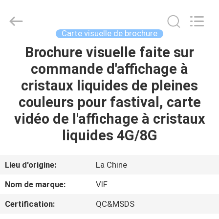
-
2026
Shenzhen
Videoinfolder
Technology
Carte visuelle de brochure
Co.,
Ltd..
All
Brochure visuelle faite sur
MAISON
Rights
Reserved.
commande d'affichage à
DES
cristaux liquides de pleines
PRODUITS
couleurs pour fastival, carte
vidéo de l'affichage à cristaux
AU
liquides 4G/8G
SUJET
DE
Lieu d'origine:
La Chine
NOUS
Nom de marque:
VIF
Certification:
QC&MSDS
VISITE