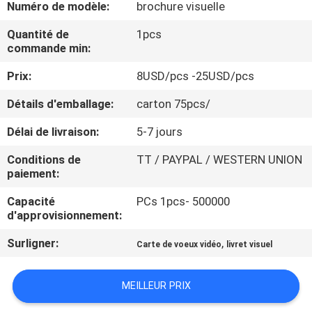
Numéro de modèle:
brochure visuelle
D'USINE
Quantité de
1pcs
commande min:
CONTRÔLE
Prix:
8USD/pcs -25USD/pcs
DE
QUALITÉ
Détails d'emballage:
carton 75pcs/
Délai de livraison:
5-7 jours
CONTACTEZ-
Conditions de
TT / PAYPAL / WESTERN UNION
NOUS
paiement:
Capacité
PCs 1pcs- 500000
DEMANDEZ
d'approvisionnement:
UNE
Surligner:
,
Carte de voeux vidéo
livret visuel
CITATION
MEILLEUR PRIX
PLAN