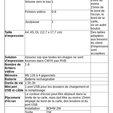
d'être au
Volume vers le bas
1
moins
15mm de
le bord de
Fichiers vidéos
0-8
l'écran, le
bord de la
carte,
Jeu/pause
1
ou un autre
bouton
Taille
A4, A5, DL (12,7 x 17,7 cm)
Des tailles
d'impression
adaptées
aux besoins
du client
d'impression
sont
acceptées.
Solution
Assurez svp que toutes les images ne sont
d'impression
fournies dans CMYK pas RVB.
Nombre de
1-8
fichiers
vidéos
Mémoire
Mb 128 à 4 gigaoctets
Batterie
Batterie rechargeable
Durée de vie
1.5h-3h
Mini port
1 port USB pour les dossiers de chargement et
USB et câble
le remplissage
Le contour d'écran peut être déplacé dans la
Placement
limite de la carte, mais doit être au moins 15mm
d'écran
dégagé du bord de la carte, des boutons et du
port USB.
Installation
8OHM 2W
Sortie
2W