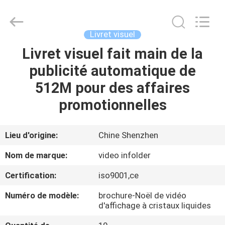
-
2026
Shenzhen
Videoinfolder
Technology
Livret visuel
Co.,
Ltd..
All
Livret visuel fait main de la
MAISON
Rights
Reserved.
publicité automatique de
DES
512M pour des affaires
PRODUITS
promotionnelles
AU
Lieu d'origine:
Chine Shenzhen
SUJET
Nom de marque:
video infolder
DE
Certification:
iso9001,ce
NOUS
Numéro de modèle:
brochure-Noël de vidéo
d'affichage à cristaux liquides
VISITE