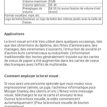
Volume maximum
55dB
Volume optimum
DB 40
Préréglages de
DB 55 (si aucun bouton de volume n'est
volume
choisi)
Format visuel
avi, mp4, etc.
Logo de botte
Soutenez un logo de botte des mêmes pixels avec la taille de
l'écran
Applications
Le livret visuel ont été très utilisé dans quelques occasings, tels
que des obtentions du diplôme, des fêtes d'anniversaire, des
mariages, des veremonies s'ouvrants, l'intruction de société et
d'autres buts commerciaux ou industriels. L'information
traditionnelle des textes généralement trouvée sur les cartes
de voeux de papier a été augmentée dans les cartes de voeux
électroniques avec l'effet de multimédia.
Comment employer le livret visuel :
Si vous avez une personne spéciale que vous voulez vous
impressionner (aimée, un juge, l'acheteur informatique pour
Morgan Stanley, des clients et etc.) filmez votre message
visuel, téléchargez-le sur la carte et envoyez-le leur.
Ouvrez la brochure visuelle, la vidéo commencent
automatiquement. (Pour la brochure visuelle de bouton
magnétique)