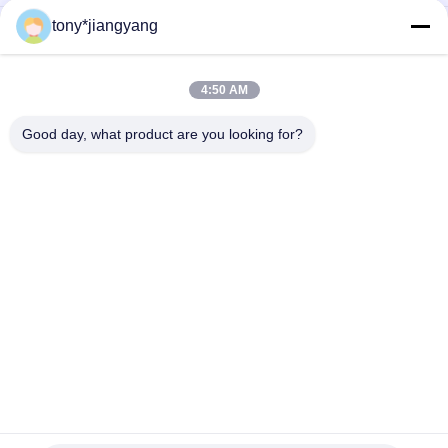
tony*jiangyang
carte vidéo rechargeable d'affichage à cristaux liquides pour
des activités de conférence, brochures de l'affichage à
cristaux liquides 4,3/5/7inch
4:50 AM
livret 4.3inch visuel électronique de la publicité d'affaires avec
le câble d'USB, carte visuelle de brochure
Good day, what product are you looking for?
Catégories populaires
Tous
Brochure De Vidéo 
Carte De Voeux 
D'affichage À 
Vidéo
Cristaux Liquides
Carte Vidéo 
Carte Visuelle De 
D'affichage À 
Brochure
Cristaux Liquides
Vidéo En Brochure 
Carte De Visite 
D'impression
Professionnelle De 
Visite Visuelle
Vidéo De Livre De 
Carte Postale 
Secousse
Visuelle