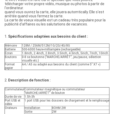
télécharger votre propre vidéo, musique ou photos à partir de
l'ordinateur.
quand vous ouvrez la carte, elle jouera automtically. Elle s'est
arrêtée quand vous fermez la carte.
La carte de voeux visuelle est un cadeau très populaire pour la
publicité d'affaires ou les salutations de vacances.
1.
Spécifications adaptées aux besoins du client :
Mémoire
128M / 256M/512M/1G/2G/4G/8G
Batterie
500-6000 heure-milliampère (rechargeable)
Écran
1.8inch, 2.4inch, 2.8inch, 3.5inch, 4.3inch, 5inch, 7inch, 10inch
Boutons
0-8 se boutonne ("MARCHE/ARRÊT", jeu/pause, sélection
visuelle etc.)
Format
A4 / A5 ou adapté aux besoins du client (comme 5" X7 »)
papier
2.
Description de fonction :
Commutateur
Commutateur magnétique ou commutateur
"MARCHE/ARRÊT" de bouton
Durée de vie
1.5h-3h
Port USB et
1 port USB pour les dossiers de chargement et le remplissage
câble
Orateurs
Installation
8OHM 2W
Sortie
2W