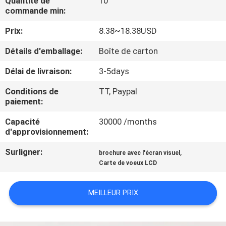
Quantité de
10
D'USINE
commande min:
Prix:
8.38~18.38USD
CONTRÔLE
Détails d'emballage:
Boîte de carton
DE
Délai de livraison:
3-5days
QUALITÉ
Conditions de
TT, Paypal
paiement:
CONTACTEZ-
Capacité
30000 /months
NOUS
d'approvisionnement:
Surligner:
,
brochure avec l'écran visuel
DEMANDEZ
Carte de voeux LCD
UNE
CITATION
MEILLEUR PRIX
PLAN