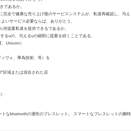
べきであるか。
達に完全で健康な売り上げ後のサービスシステムが、私達再確認し、与え
りよいサービス必要ならば、ありがとう。
を望んだら何提案私達を提供できるであるか。
態依存するuの、与えるuの細部に提案を続くことである。
Unicom）
o、ヴィヴォ、華為技術、等）を
トア区域または混合された店
館）
,
トなbluetoothの適性のブレスレット
スマートなブレスレットの腕時