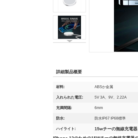
詳細製品概要
材料:
ABSか金属
入れられた電圧:
5V 3A、9V、2.22A
充満間隔:
6mm
防水:
防水IP67 IP68標準
15wチーの無線充電器
ハイライト: