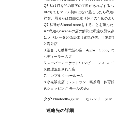
Q6:私は何を私の順序の問題があればする
A6:何でもマッチ契約にない起こったら私
顧客、罰または自由な取り替えのためのよ
Q7:私達がSikenai.storeをすること
A7:私達のSikenaiの店の解決は私達状
1. オペレータ関係団体（電気通信、可動装置、
2.海外店
3.混合した携帯電話の店（Apple、Opp
4.ディーラーの店
5.スーパーマーケット/コンビニエンス ス
6.修理混合された店
7.サンプル ショールーム
8.小売販売店（レストラン、喫茶店、体育
9.ショッピング モールのstor
,
タグ:
Bluetoothのスマートなバンド
スマー
連絡先の詳細