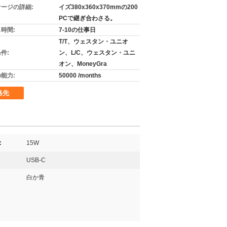
ージの詳細:
イズ380x360x370mmの200
PCで継ぎ合わさる。
時間:
7-10の仕事日
T/T、ウェスタン・ユニオ
件:
ン、L/C、ウェスタン・ユニ
オン、MoneyGra
能力:
50000 /months
絡先
:
15W
USB-C
白か青