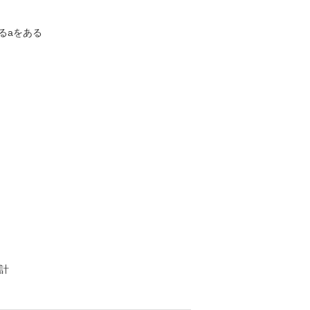
るaをある
計