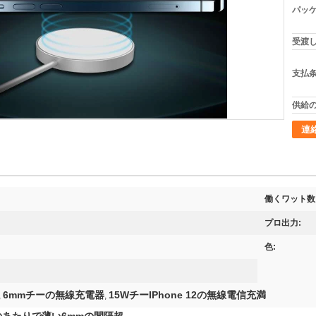
パッケ
受渡し
支払条
供給の
連
働くワット数
プロ出力:
色:
6mmチーの無線充電器
15WチーIPhone 12の無線電信充満
,
,