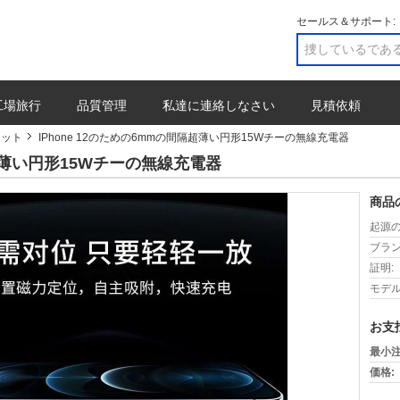
セールス＆サポート:
工場旅行
品質管理
私達に連絡しなさい
見積依頼
レット
IPhone 12のための6mmの間隔超薄い円形15Wチーの無線充電器
隔超薄い円形15Wチーの無線充電器
商品
起源の
ブラン
証明:
モデル
お支
最小注
価格: