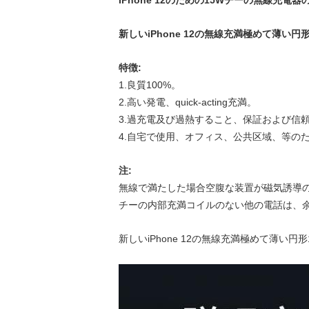
IPhone 12のための15Wチーの無線充電
新しいiPhone 12の無線充満極めて薄い
特徴:
1.良質100%。
2.高い発電、quick-acting充満。
3.過充電及び過熱すること、保証および信
4.自宅で使用、オフィス、公共区域、等の
注:
無線で満たした場合空腹な装置が磁気誘導
チーの内部充満コイルのない他の電話は、
新しいiPhone 12の無線充満極めて薄い円