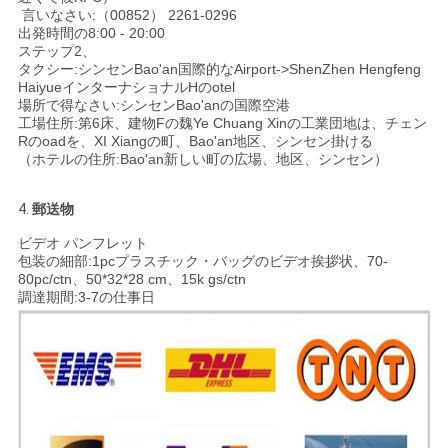
言いなさい:（00852） 2261-0296
出発時間の8:00 - 20:00
ステップ2、
タクシー:シンセンBao'an国際的なAirport->ShenZhen Hengfeng
HaiyueインターナショナルHのotel
場所で得なさい:シンセンBao'anの国際空港
工場住所:第6床、建物Fの魏Ye Chuang Xinの工業団地は、チェン
Rのoadを、XI Xiangの町、Bao'an地区、シンセン掛ける
（ホテルの住所:Bao'an新しい町の広場、地区、シンセン）
4.
郵送物
ビデオ パンフレット
包装の細部:1pcプラスチック・バッグのビデオ挨拶状、70-
80pc/ctn、50*32*28 cm、15k gs/ctn
調達期間:3-7の仕事日