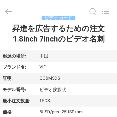
supplier.
Copyright
©
2014
-
ビデオ カード
2026
Shenzhen
Videoinfolder
昇進を広告するための注文
家
Technology
Co.,
Ltd..
1.8inch 7inchのビデオ名刺
All
Rights
製
Reserved.
品
起源の場所:
中国
VIF
ブランド名:
私
QC&MSDS
証明:
達
モデル番号:
ビデオ挨拶状
に
1PCS
最小注文数量:
つ
8USD/pcs -25USD/pcs
価格: