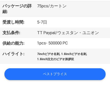
い
パッケージの詳
75pcs/カートン
て
細:
受渡し時間:
5-7日
工
支払条件:
TT Paypal/ウェスタン・ユニオン
場
1pcs- 500000 PC
供給の能力:
旅
,
,
ハイライト:
行
7inchビデオ名刺
1.8inchビデオ名刺
1.8inch注文のビデオ挨拶状
品
ベストプライス
質
管
理