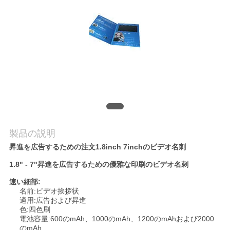
私
達
に
連
絡
し
製品の説明
な
昇進を広告するための注文1.8inch 7inchのビデオ名刺
さ
1.8" - 7"昇進を広告するための優雅な印刷のビデオ名刺
い
速い細部:
名前:ビデオ挨拶状
適用:広告および昇進
色:四色刷
引
電池容量:600のmAh、1000のmAh、1200のmAhおよび2000
のmAh