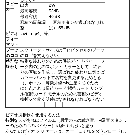
スピー
出力
2W
カー
最高容積
55dB
最適容積
40 dB
容積の事前調
（容積ボタンが選ばれなけれ
整
ば） 55 dB
ビデオ
.avi、mp4、等。
フォー
マット
ブーツ
スクリーン・サイズの同じピクセルのブーツ
のロゴ
のロゴを支えなさい。
特別な
特別な終わりのための供給ガイドがアートワ
終わり
ーク内の別のスポット カラーとして、終わ
りの区域を作成し、選ばれた終わりに例えば
カラー パレットで名前を変更するためとき
（、ホイル、等紫外線mis生産を防ぐため
に）点これは招待カード/招待カード サンプ
ル/招待カード モデルのための芸術のビデオ
挨拶状で働く明確になされなければならない
ビデオ挨拶状を使用する方法:
特別な人があればフィルム（最愛の人の裁判官、M器官スタンリ
ーのためのITのバイヤー）印象づけたいと思う
あなたのビデオ メッセージは、カードにそれをダウンロードし、