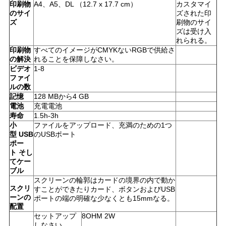
印刷物
A4、A5、DL （12.7 x 17.7 cm）
カスタマイ
のサイ
ズされた印
ズ
刷物のサイ
ズは受け入
れられる。
印刷物
すべてのイメージがCMYKないRGBで供給さ
の解決
れることを保障しなさい。
ビデオ
1-8
ファイ
ルの数
記憶
128 MBから4 GB
電池
充電電池
寿命
1.5h-3h
小
ファイルをアップロード、充満のための1つ
型 USB
のUSBポート
ポー
ト そし
てケー
ブル
スクリーンの輪郭はカードの境界の内で動か
スクリ
すことができたりカード、ボタンおよびUSB
ーンの
ポートの端の明確な少なくとも15mmなる。
配置
セットアップ
8OHM 2W
しなさい