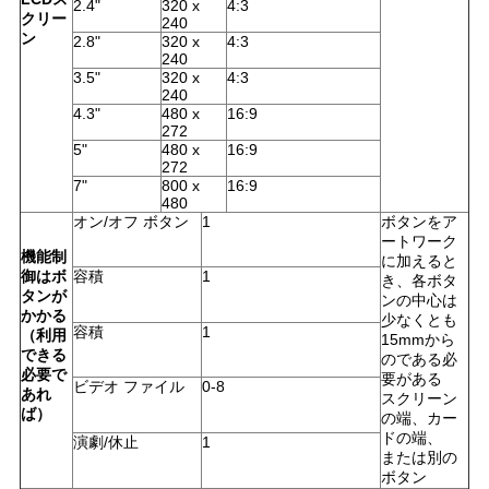
2.4"
320 x
4:3
クリー
240
PRIVACY
ン
2.8"
320 x
4:3
240
POLICY
3.5"
320 x
4:3
240
4.3"
480 x
16:9
272
5"
480 x
16:9
272
7"
800 x
16:9
480
オン/オフ ボタン
1
ボタンをア
ートワーク
機能制
に加えると
御はボ
容積
1
き、各ボタ
タンが
ンの中心は
かかる
少なくとも
容積
1
（利用
15mmから
できる
のである必
必要で
要がある
ビデオ ファイル
0-8
あれ
スクリーン
ば）
の端、カー
ドの端、
演劇/休止
1
または別の
ボタン