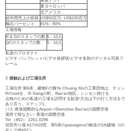
東南アジア
東ヨーロッパ
北アメリカ
総年間売上の容積:
US$50百万- US$100百万
輸出パーセント:
81% - 90%
工場情報
R & Dのスタッフの数:
5 - 10人
QCのスタッフの数:
5 - 10人
私達のプロダクト
ビデオ パンフレット/ビデオ挨拶状/ビデオ名刺のデジタル写真フ
レーム
3.
接触および工場住所
工場住所:第6床、建物Fの魏Ye Chuang Xinの工業団地は、チェン
Rのoadを、XI Xiangの町、Bao'an地区、シンセン掛ける
点検のための私達の工場を訪問する歓迎!方法は下の行く方法をで
あり言う。ステップ1、
バス:香港国際的なAirport->Shenzhen Bao'anの国際空港
場所で得なさい: 香港の国際空港
Tel:（852） 2261-0296
切符売り場:A17/A18窓、第5床のpassagersの輸送の1th建物（tの
近くで彼KFC）