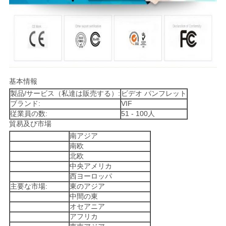
基本情報
製品/サービス（私達は販売する）:
ビデオ パンフレット
ブランド:
VIF
従業員の数:
51 - 100人
貿易及び市場
南アジア
南欧
北欧
中央アメリカ
西ヨーロッパ
主要な市場:
東のアジア
中間の東
オセアニア
アフリカ