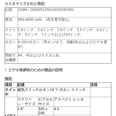
カスタマイズされた指定:
用
記憶
128M / 256M/512M/1G/2G/4G/8G
を
電池
500-6000 mAh （再充電可能な）
要
スクリ
1.8インチ、2.4インチ、2.8インチ、3.5インチ、4.3イン
ーン
チ、5インチ、7インチおよび10インチ。
求
ボタン
0-10のボタン（等オン/オフ、演劇/休止およびビデオ選
し
択）
用紙寸
A4、A5およびカスタム化。
な
法機構
さ
1.
ビデオ挨拶状のための製品の説明
い
指定:
項目
記述
注目
スイッ
磁気スイッチかオン/オフ ボタン スイッチ
チ
地
スクリー
ピクセル
アスペクト レシオ
ン・サイズ
サイズ
図
1.8"
320 x
4:3
240
LCDス