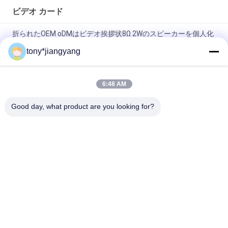
ビデオ カード
折られたOEM oDMはビデオ挨拶状8Ω 2Wのスピーカーを個人化
した
tony*jiangyang
7inch IPS 1024*600 TFT LCDのUSBポートが付いているビデオ
挨拶状1000mAh
6:48 AM
2.4Inch 10.1Inch LCDのVeremoniesを開けるためのビデオ名刺
Good day, what product are you looking for?
人気カテゴリ
すべて
LCD のビデオ パンフ
ビデオ カード
レット
ビデオ パンフレッ
LCD のビデオ カード
ト カード
印刷物のパンフレッ
ビデオ名刺
トのビデオ