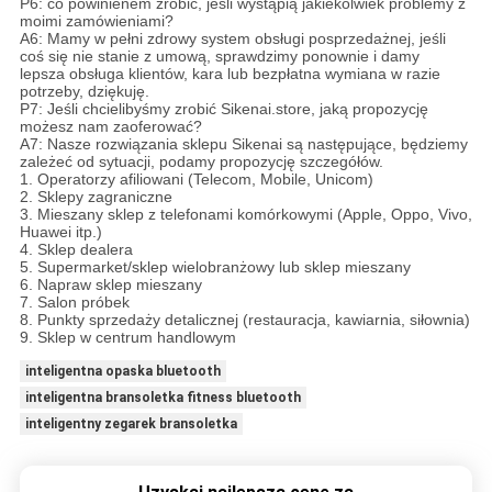
P6: co powinienem zrobić, jeśli wystąpią jakiekolwiek problemy z
moimi zamówieniami?
A6: Mamy w pełni zdrowy system obsługi posprzedażnej, jeśli
coś się nie stanie z umową, sprawdzimy ponownie i damy
lepsza obsługa klientów, kara lub bezpłatna wymiana w razie
potrzeby, dziękuję.
P7: Jeśli chcielibyśmy zrobić Sikenai.store, jaką propozycję
możesz nam zaoferować?
A7: Nasze rozwiązania sklepu Sikenai są następujące, będziemy
zależeć od sytuacji, podamy propozycję szczegółów.
1. Operatorzy afiliowani (Telecom, Mobile, Unicom)
2. Sklepy zagraniczne
3. Mieszany sklep z telefonami komórkowymi (Apple, Oppo, Vivo,
Huawei itp.)
4. Sklep dealera
5. Supermarket/sklep wielobranżowy lub sklep mieszany
6. Napraw sklep mieszany
7. Salon próbek
8. Punkty sprzedaży detalicznej (restauracja, kawiarnia, siłownia)
9. Sklep w centrum handlowym
inteligentna opaska bluetooth
inteligentna bransoletka fitness bluetooth
inteligentny zegarek bransoletka