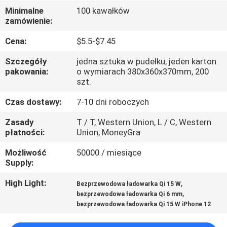
KONTROLA
Minimalne
100 kawałków
zamówienie:
JAKOŚCI
Cena:
$5.5-$7.45
SKONTAKTUJ
Szczegóły
jedna sztuka w pudełku, jeden karton
SIĘ
pakowania:
o wymiarach 380x360x370mm, 200
szt.
Z
Czas dostawy:
7-10 dni roboczych
NAMI
Zasady
T / T, Western Union, L / C, Western
płatności:
Union, MoneyGra
POPROSIĆ
Możliwość
50000 / miesiące
O
Supply:
WYCENĘ
High Light:
,
Bezprzewodowa ładowarka Qi 15 W
,
bezprzewodowa ładowarka Qi 6 mm
SITEMAP
bezprzewodowa ładowarka Qi 15 W iPhone 12