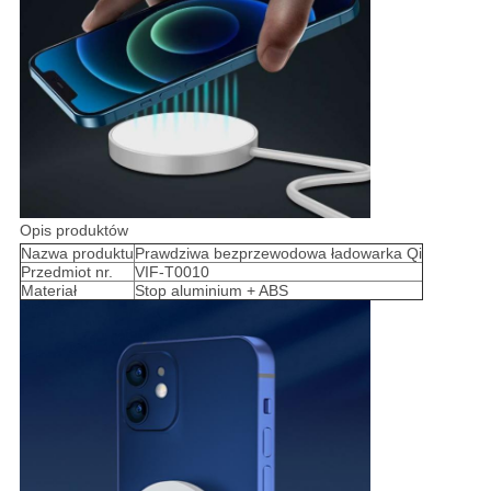
Opis produktów
Nazwa produktu
Prawdziwa bezprzewodowa ładowarka Qi
Przedmiot nr.
VIF-T0010
Materiał
Stop aluminium + ABS