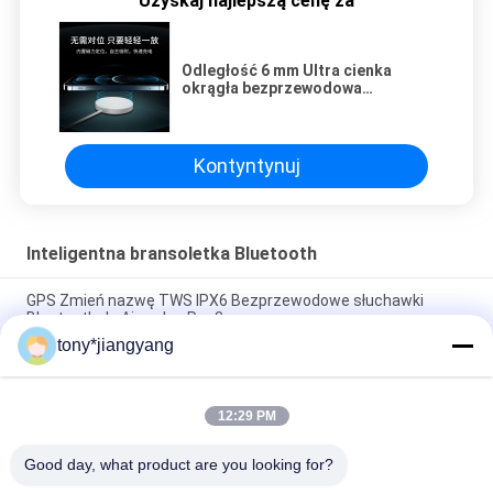
Uzyskaj najlepszą cenę za
Odległość 6 mm Ultra cienka
okrągła bezprzewodowa
ładowarka qi 15 W do iPhone'a 12
Kontyntynuj
Inteligentna bransoletka Bluetooth
GPS Zmień nazwę TWS IPX6 Bezprzewodowe słuchawki
Bluetooth do Airpodes Pro 3
tony*jiangyang
Wodoodporny IP67 15W Bezprzewodowe ładowanie
Dostosowane logo dla Apple Huawei
12:29 PM
Odległość 6 mm Ultra cienka okrągła bezprzewodowa
ładowarka qi 15 W do iPhone'a 12
Good day, what product are you looking for?