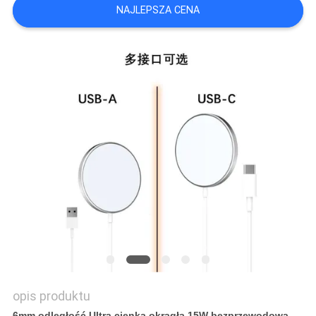
NAJLEPSZA CENA
PRIVACY
POLICY
opis produktu
6mm odległość Ultra cienka okrągła 15W bezprzewodowa