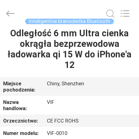
Shenzhen
Videoinfolder
Technology
Co.,
Ltd..
Inteligentna bransoletka Bluetooth
All
Rights
Reserved.
Odległość 6 mm Ultra cienka
DOM
okrągła bezprzewodowa
PRODUKTY
ładowarka qi 15 W do iPhone'a
12
O
NAS
Miejsce
Chiny, Shenzhen
pochodzenia:
WYCIECZKA
Nazwa
VIF
handlowa:
PO
Orzecznictwo:
CE FCC ROHS
FABRYCE
Numer modelu:
VIF-0010