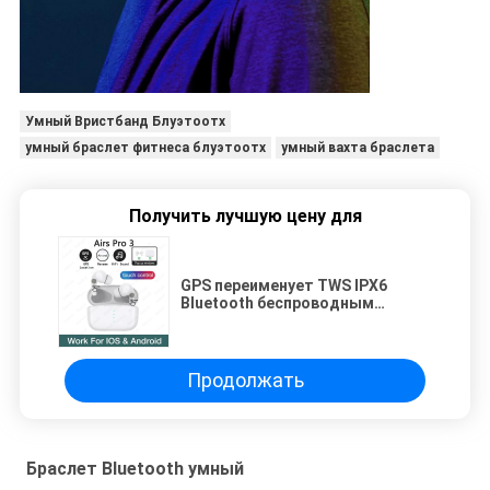
Умный Вристбанд Блуэтоотх
умный браслет фитнеса блуэтоотх
умный вахта браслета
Получить лучшую цену для
GPS переименует TWS IPX6
Bluetooth беспроводным
наушником для Airpodes Pro 3
Продолжать
Браслет Bluetooth умный