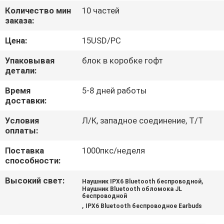
КАЧЕСТВА
Количество мин
10 частей
заказа:
СВЯЖИТЕСЬ
Цена:
15USD/PC
МЫ
Упаковывая
блок в коробке гофт
детали:
СПРОСИТЕ
Время
5-8 дней работы
доставки:
ЦИТАТУ
Условия
Л/К, западное соединение, Т/Т
оплаты:
КАРТА
Поставка
1000пкс/неделя
САЙТА
способности:
Высокий свет:
,
Наушник IPX6 Bluetooth беспроводной
PRIVACY
Наушник Bluetooth обломока JL
беспроводной
POLICY
,
IPX6 Bluetooth беспроводное Earbuds