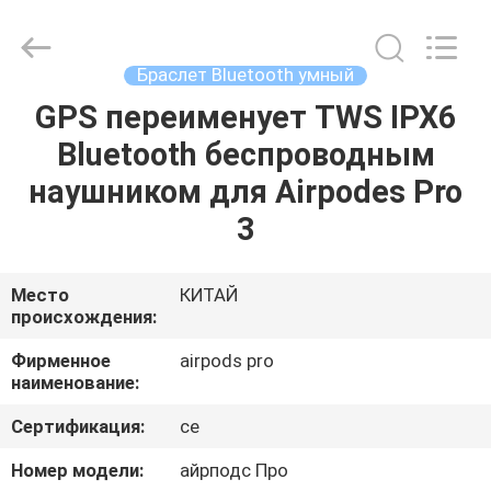
Shenzhen
Videoinfolder
Technology
Co.,
Ltd..
Браслет Bluetooth умный
All
Rights
Reserved.
GPS переименует TWS IPX6
ДОМ
Bluetooth беспроводным
ПРОДУКТЫ
наушником для Airpodes Pro
3
О
НАС
Место
КИТАЙ
происхождения:
ПУТЕШЕСТВИЕ
Фирменное
airpods pro
наименование:
ФАБРИКИ
Сертификация:
ce
ПРОВЕРКА
Номер модели:
айрподс Про