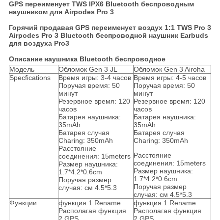
GPS переименует TWS IPX6 Bluetooth беспроводным
наушником для Airpodes Pro 3
Горячий продавая GPS переименует воздух 1:1 TWS Pro 3
Airpodes Pro 3 Bluetooth беспроводной наушник Earbuds
для воздуха Pro3
Описание
наушника Bluetooth беспроводное
Модель
Обломок Gen 3 JL
Обломок Gen 3 Airoha
Specfications
Время игры: 3-4 часов
Время игры: 4-5 часов
Поручая время: 50
Поручая время: 50
минут
минут
Резервное время: 120
Резервное время: 120
часов
часов
Батарея наушника:
Батарея наушника:
35mAh
35mAh
Батарея случая
Батарея случая
Charing: 350mAh
Charing: 350mAh
Расстояние
Расстояние
соединения: 15meters
соединения: 15meters
Размер наушника:
Размер наушника:
1.7*4.2*0.6cm
1.7*4.2*0.6cm
Поручая размер
Поручая размер
случая: см 4.5*5.3
случая: см 4.5*5.3
Функции
функция 1.Rename
функция 1.Rename
Располагая функция
Располагая функция
2.GPS
2.GPS