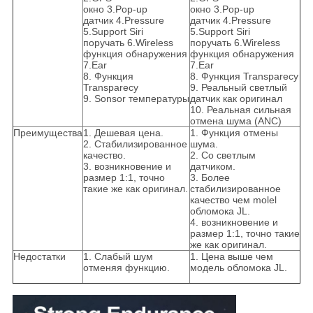
окно 3.Pop-up
окно 3.Pop-up
датчик 4.Pressure
датчик 4.Pressure
5.Support Siri
5.Support Siri
поручать 6.Wireless
поручать 6.Wireless
функция обнаружения
функция обнаружения
7.Ear
7.Ear
8. Функция
8. Функция Transparecy
Transparecy
9. Реальный светлый
9. Sonsor температуры
датчик как оригинал
10. Реальная сильная
отмена шума (ANC)
Преимущества
1. Дешевая цена.
1. Функция отмены
2. Стабилизированное
шума.
качество.
2. Со светлым
3. возникновение и
датчиком.
размер 1:1, точно
3. Более
такие же как оригинал.
стабилизированное
качество чем molel
обломока JL.
4. возникновение и
размер 1:1, точно такие
же как оригинал.
Недостатки
1. Слабый шум
1. Цена выше чем
отменяя функцию.
модель обломока JL.