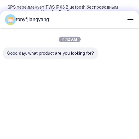
GPS переименует TWS IPX6 Bluetooth беспроводным
наушником для Airpodes Pro 3
tony*jiangyang
Водоустойчивый логотип IP67 15W беспроводной поручая
подгонянный для Яблока Huawei
4:42 AM
заряжатель расстояния ультра тонкий круглый 15W Ци
6mm беспроводной на IPhone 12
Good day, what product are you looking for?
Популярные категории
Все
Брошюра Видео 
Видео Открытка
LCD
Карточка LCD 
Видео- Карточка 
Видео-
Брошюры
Видео В Брошюре 
Видео- Визитная 
Печати
Карточка