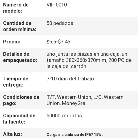
Número de
VIF-0010
modelo:
CONTROL
Cantidad de
50 pedazos
DE
orden mínima:
CALIDAD
Precio:
$5.5-$7.45
ÉNTRENOS
Detalles de
uno junta las piezas en una caja, un
empaquetado:
tamaño 380x360x370m m, 200 PC de
EN
la caja del cartón.
CONTACTO
Tiempo de
7-10 días del trabajo
entrega:
CON
Condiciones de
T/T, Western Union, L/C, Western
pago:
Union, MoneyGra
PIDA
UNA
Capacidad de
50000 /months
la fuente:
CITA
Alta luz:
,
Carga inalámbrica de IP67 15W