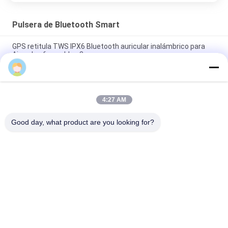
Pulsera de Bluetooth Smart
GPS retitula TWS IPX6 Bluetooth auricular inalámbrico para
Airpodes favorables 3
La carga inalámbrica impermeable de IP67 15W modificó a
Logo For Apple Huawei para requisitos particulares
4:27 AM
cargador inalámbrico redondo ultra fino de la distancia 15W Qi
de 6m m para el iPhone 12
Good day, what product are you looking for?
Categorías Populares
Todos
Folleto Del Vídeo 
Tarjeta De 
Del LCD
Felicitación
Tarjeta De Vídeo Del 
Tarjeta Video Del 
LCD
Folleto