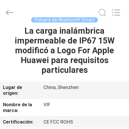
2026
Shenzhen
Videoinfolder
Technology
Co.,
Pulsera de Bluetooth Smart
Ltd..
All
Rights
La carga inalámbrica
HOGAR
Reserved.
impermeable de IP67 15W
PRODUCTOS
modificó a Logo For Apple
Huawei para requisitos
SOBRE
particulares
NOSOTROS
Lugar de
China, Shenzhen
origen:
VIAJE
DE
Nombre de la
VIF
marca:
LA
Certificación:
CE FCC ROHS
FÁBRICA