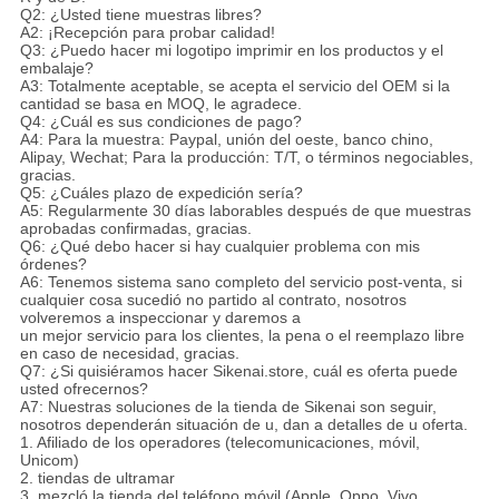
Q2: ¿Usted tiene muestras libres?
A2: ¡Recepción para probar calidad!
Q3: ¿Puedo hacer mi logotipo imprimir en los productos y el
embalaje?
A3: Totalmente aceptable, se acepta el servicio del OEM si la
cantidad se basa en MOQ, le agradece.
Q4: ¿Cuál es sus condiciones de pago?
A4: Para la muestra: Paypal, unión del oeste, banco chino,
Alipay, Wechat; Para la producción: T/T, o términos negociables,
gracias.
Q5: ¿Cuáles plazo de expedición sería?
A5: Regularmente 30 días laborables después de que muestras
aprobadas confirmadas, gracias.
Q6: ¿Qué debo hacer si hay cualquier problema con mis
órdenes?
A6: Tenemos sistema sano completo del servicio post-venta, si
cualquier cosa sucedió no partido al contrato, nosotros
volveremos a inspeccionar y daremos a
un mejor servicio para los clientes, la pena o el reemplazo libre
en caso de necesidad, gracias.
Q7: ¿Si quisiéramos hacer Sikenai.store, cuál es oferta puede
usted ofrecernos?
A7: Nuestras soluciones de la tienda de Sikenai son seguir,
nosotros dependerán situación de u, dan a detalles de u oferta.
1. Afiliado de los operadores (telecomunicaciones, móvil,
Unicom)
2. tiendas de ultramar
3. mezcló la tienda del teléfono móvil (Apple, Oppo, Vivo,