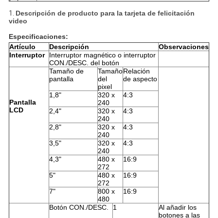
1.
Descripción de producto para la tarjeta de felicitación
video
Especificaciones:
Artículo
Descripción
Observaciones
Interruptor
Interruptor magnético o interruptor
CON./DESC. del botón
Tamaño de
Tamaño
Relación
pantalla
del
de aspecto
pixel
1,8"
320 x
4:3
Pantalla
240
LCD
2,4"
320 x
4:3
240
2,8"
320 x
4:3
240
3,5"
320 x
4:3
240
4,3"
480 x
16:9
272
5"
480 x
16:9
272
7"
800 x
16:9
480
Botón CON./DESC.
1
Al añadir los
botones a las