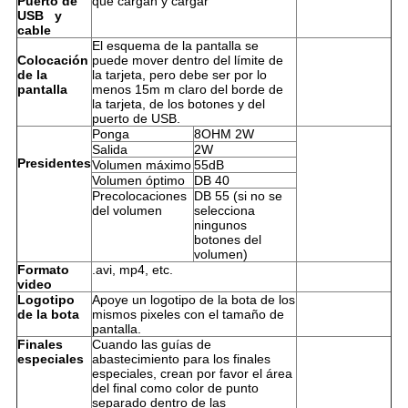
Puerto de
que cargan y cargar
USB y
cable
El esquema de la pantalla se
Colocación
puede mover dentro del límite de
de la
la tarjeta, pero debe ser por lo
pantalla
menos 15m m claro del borde de
la tarjeta, de los botones y del
puerto de USB.
Ponga
8OHM 2W
Salida
2W
Presidentes
Volumen máximo
55dB
Volumen óptimo
DB 40
Precolocaciones
DB 55 (si no se
del volumen
selecciona
ningunos
botones del
volumen)
Formato
.avi, mp4, etc.
video
Logotipo
Apoye un logotipo de la bota de los
de la bota
mismos pixeles con el tamaño de
pantalla.
Finales
Cuando las guías de
especiales
abastecimiento para los finales
especiales, crean por favor el área
del final como color de punto
separado dentro de las