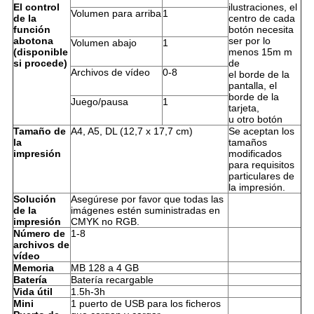
El control
ilustraciones, el
Volumen para arriba
1
de la
centro de cada
función
botón necesita
abotona
ser por lo
Volumen abajo
1
(disponible
menos 15m m
si procede)
de
Archivos de vídeo
0-8
el borde de la
pantalla, el
borde de la
Juego/pausa
1
tarjeta,
u otro botón
Tamaño de
A4, A5, DL (12,7 x 17,7 cm)
Se aceptan los
la
tamaños
impresión
modificados
para requisitos
particulares de
la impresión.
Solución
Asegúrese por favor que todas las
de la
imágenes estén suministradas en
impresión
CMYK no RGB.
Número de
1-8
archivos de
vídeo
Memoria
MB 128 a 4 GB
Batería
Batería recargable
Vida útil
1.5h-3h
Mini
1 puerto de USB para los ficheros