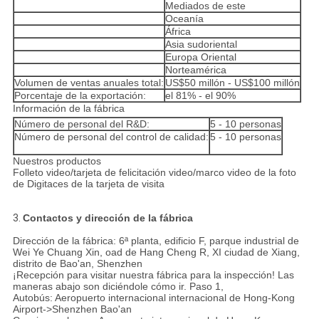
Mediados de este
Oceanía
África
Asia sudoriental
Europa Oriental
Norteamérica
Volumen de ventas anuales total:
US$50 millón - US$100 millón
Porcentaje de la exportación:
el 81% - el 90%
Información de la fábrica
Número de personal del R&D:
5 - 10 personas
Número de personal del control de calidad:
5 - 10 personas
Nuestros productos
Folleto video/tarjeta de felicitación video/marco video de la foto
de Digitaces de la tarjeta de visita
3.
Contactos y dirección de la fábrica
Dirección de la fábrica: 6ª planta, edificio F, parque industrial de
Wei Ye Chuang Xin, oad de Hang Cheng R, XI ciudad de Xiang,
distrito de Bao'an, Shenzhen
¡Recepción para visitar nuestra fábrica para la inspección! Las
maneras abajo son diciéndole cómo ir. Paso 1,
Autobús: Aeropuerto internacional internacional de Hong-Kong
Airport->Shenzhen Bao'an