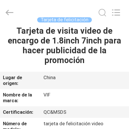
2026
Shenzhen
Videoinfolder
Technology
Co.,
Tarjeta de felicitación
Ltd..
All
Rights
Tarjeta de visita video de
HOGAR
Reserved.
encargo de 1.8inch 7inch para
PRODUCTOS
hacer publicidad de la
promoción
SOBRE
NOSOTROS
Lugar de
China
origen:
VIAJE
Nombre de la
VIF
marca:
DE
Certificación:
QC&MSDS
LA
FÁBRICA
Número de
tarjeta de felicitación video