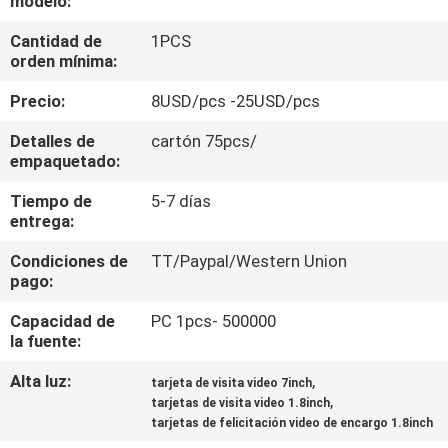
modelo:
Cantidad de
1PCS
CONTROL
orden mínima:
DE
Precio:
8USD/pcs -25USD/pcs
CALIDAD
Detalles de
cartón 75pcs/
empaquetado:
ÉNTRENOS
Tiempo de
5-7 días
EN
entrega:
CONTACTO
Condiciones de
TT/Paypal/Western Union
CON
pago:
Capacidad de
PC 1pcs- 500000
PIDA
la fuente:
UNA
Alta luz:
,
tarjeta de visita video 7inch
,
tarjetas de visita video 1.8inch
CITA
tarjetas de felicitación video de encargo 1.8inch