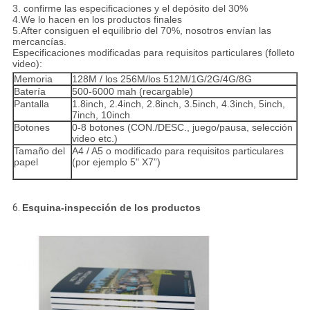
3. confirme las especificaciones y el depósito del 30%
4.We lo hacen en los productos finales
5.After consiguen el equilibrio del 70%, nosotros envían las
mercancías.
Especificaciones modificadas para requisitos particulares (folleto
video):
Memoria
128M / los 256M/los 512M/1G/2G/4G/8G
Batería
500-6000 mah (recargable)
Pantalla
1.8inch, 2.4inch, 2.8inch, 3.5inch, 4.3inch, 5inch,
7inch, 10inch
Botones
0-8 botones (CON./DESC., juego/pausa, selección
video etc.)
Tamaño del
A4 / A5 o modificado para requisitos particulares
papel
(por ejemplo 5" X7”)
6.
Esquina-inspección de los productos