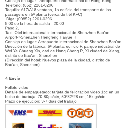
Consiga en lugar: Aeropuerto internacional de Hong-Kong
Teléfono: (852) 2261-0296
Taquilla: A17/A18 ventana, 1o edificio del transporte de los
passagers en 5ª planta (cerca de t él KFC)
Diga: (00852) 2261-0296
8:00 de la hora de salida - 20:00
Paso 2,
Taxi: Otel internacional internacional de Shenzhen Bao'an
Airport->ShenZhen Hengfeng Haiyue H
Consiga en lugar: Aeropuerto internacional de Shenzhen Bao'an
Dirección de la fábrica: 6ª planta, edificio F, parque industrial de
Wei Ye Chuang Xin, oad de Hang Cheng R, XI ciudad de Xiang,
distrito de Bao'an, Shenzhen
(Dirección del hotel: Nuevos plaza de la ciudad, distrito de
Bao'an, Shenzhen)
4.
Envío
Folleto video
Detalle de empaquetado: tarjeta de felicitación video 1pc en un
bolso de burbuja, 70-80pc/ctn, 50*32*28 cm, 15k gs/ctn
Plazo de ejecución: 3-7 días del trabajo