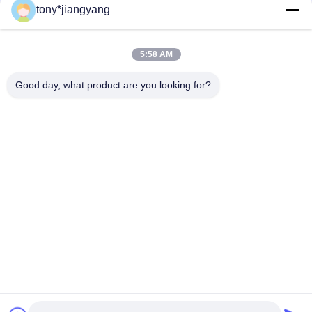
tony*jiangyang
tarjeta de felicitación video de 7inch IPS 1024*600 TFT LCD
1000mAh con el puerto de USB
5:58 AM
tarjetas de visita video de 2.4Inch 10.1Inch LCD para abrir
Veremonies
Good day, what product are you looking for?
Categorías Populares
Todos
Folleto Del Vídeo 
Tarjeta De 
Del LCD
Felicitación
Tarjeta De Vídeo Del 
Tarjeta Video Del 
LCD
Folleto
Vídeo En Folleto De 
Tarjeta De Visita 
La Impresión
Video
Vídeo Del Libro Del 
Postal Video
Tirón