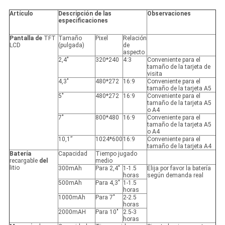
Artículo
Descripción de las
Observaciones
especificaciones
Pantalla de
TFT
Tamaño
Pixel
Relación
LCD
(pulgada)
de
aspecto
2,4"
320*240
4:3
Conveniente para el
tamaño de la tarjeta de
visita
4,3"
480*272
16:9
Conveniente para el
tamaño de la tarjeta A5
5"
480*272
16:9
Conveniente para el
tamaño de la tarjeta A5
o A4
7"
800*480
16:9
Conveniente para el
tamaño de la tarjeta A5
o A4
10,1”
1024*600
16:9
Conveniente para el
tamaño de la tarjeta A4
Batería
Capacidad
Tiempo jugado
recargable
del
medio
litio
300mAh
Para 2,4"
1-1.5
Elija por favor la batería
horas
según demanda real
500mAh
Para 4,3"
1-1.5
horas
1000mAh
Para 7"
2-2.5
horas
2000mAH
Para 10"
2.5-3
horas