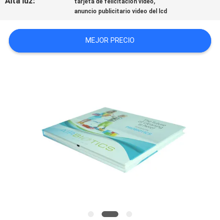
Alta luz:
,
tarjeta de felicitación video
MAPA
anuncio publicitario video del lcd
DEL
MEJOR PRECIO
SITIO
PRIVACY
POLICY