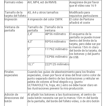
Formato video
AVI, MP4, ect de RMVB.
Asegúrese de por favor
que el vídeo sea 16:9
Tamaño de la
A5, A4 u otros tamaños
Modificado para
tarjeta del folleto
requisitos particulares
Impresión
4 impresión del color CMYK
El color de Pantone
añadirá el coste
Ventana de
Tamaño de
Tamaño de la
pantalla
pantalla
ventana
2,4"
48*36 milímetro
El esquema de la
pantalla se puede mover
dentro del límite de la
4,3"
95*54 milímetro
tarjeta, pero debe ser por
lo menos 15m m claro
5"
111*62 milímetro
del borde de la tarjeta, de
los botones y del puerto
7"
153*86 milímetro
de USB.
10,1”
222*125 milímetro
Finales
Cuando las guías de abastecimiento para los finales
especiales
especiales, crean por favor el área del final como color de
punto separado dentro de las ilustraciones y retitular en
paleta de colores al final elegido e.g. (punto
ULTRAVIOLETA, hoja, etc.) esto se debe hacer claro en
las ilustraciones prevenir la mis-producción.
Adición de
Al añadir los botones a las ilustraciones, el centro de
direcciones del
cada botón necesita ser por lo menos 15m m del borde
botón
de la pantalla, del borde del folleto video, o de otro botón