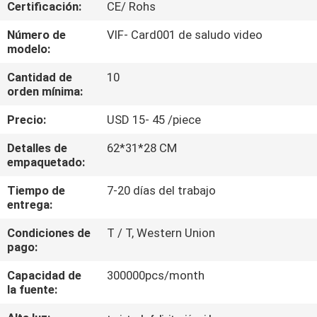
Certificación:
CE/ Rohs
CONTROL
Número de
VIF- Card001 de saludo video
modelo:
DE
Cantidad de
10
CALIDAD
orden mínima:
Precio:
USD 15- 45 /piece
ÉNTRENOS
EN
Detalles de
62*31*28 CM
empaquetado:
CONTACTO
Tiempo de
7-20 días del trabajo
CON
entrega:
Condiciones de
T / T, Western Union
PIDA
pago:
UNA
Capacidad de
300000pcs/month
CITA
la fuente: