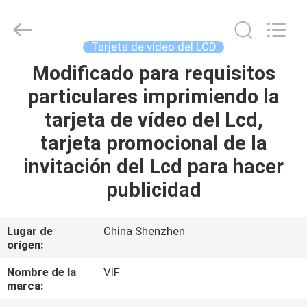
2026
Shenzhen
Videoinfolder
Technology
Co.,
Tarjeta de vídeo del LCD
Ltd..
All
Rights
Modificado para requisitos
HOGAR
Reserved.
particulares imprimiendo la
PRODUCTOS
tarjeta de vídeo del Lcd,
tarjeta promocional de la
SOBRE
invitación del Lcd para hacer
NOSOTROS
publicidad
VIAJE
Lugar de
China Shenzhen
origen:
DE
LA
Nombre de la
VIF
marca:
FÁBRICA