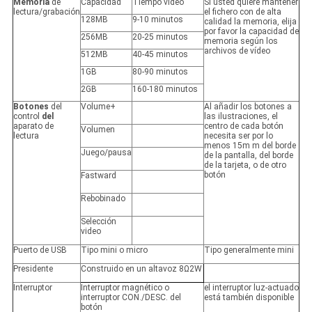
Memoria
de
Capacidad
Tiempo video
Si usted quiere mantener
lectura/grabación
el fichero con de alta
128MB
9-10 minutos
calidad la memoria, elija
por favor la capacidad de
256MB
20-25 minutos
memoria según los
archivos de vídeo
512MB
40-45 minutos
1GB
80-90 minutos
2GB
160-180 minutos
Botones
del
Volume+
Al añadir los botones a
control
del
las ilustraciones, el
aparato de
centro de cada botón
Volumen
lectura
necesita ser por lo
menos 15m m del borde
Juego/pausa
de la pantalla, del borde
de la tarjeta, o de otro
botón
Fastward
Rebobinado
Selección
video
Puerto de USB
Tipo mini o micro
Tipo generalmente mini
Presidente
Construido en un altavoz 8Ω2W
Interruptor
Interruptor magnético o
el interruptor luz-actuado
interruptor CON./DESC. del
está también disponible
botón