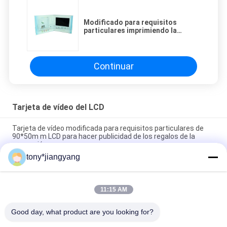
Modificado para requisitos
particulares imprimiendo la
tarjeta de vídeo del Lcd, tarjeta
promocional de la invitación del
Lcd para hacer publicidad
Continuar
Tarjeta de vídeo del LCD
Tarjeta de vídeo modificada para requisitos particulares de
90*50m m LCD para hacer publicidad de los regalos de la
promoción
tony*jiangyang
Impresión a todo color y compensada de la tarjeta video del
folleto del LCD de la tecnología de VIF de CMYK
11:15 AM
Tarjeta de vídeo del ODM LCD del OEM para hacer publicidad
de la impresión de encargo de la invitación
Good day, what product are you looking for?