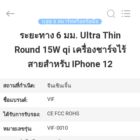
-
2026
Shenzhen
Videoinfolder
Technology
บลูทู ธ สมาร์ทสร้อยข้อมือ
Co.,
Ltd..
All
ระยะทาง 6 มม. Ultra Thin
บ้าน
Rights
Reserved.
Round 15W qi เครื่องชาร์จไร้
สินค้า
สายสำหรับ IPhone 12
เกี่ยว
สถานที่กำเนิด:
จีนเซินเจิ้น
กับ
VIF
ชื่อแบรนด์:
เรา
CE FCC ROHS
ได้รับการรับรอง:
VIF-0010
หมายเลขรุ่น:
ทัวร์