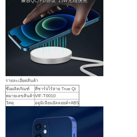
รายละเอียดสินค้า
ชื่อผลิตภัณฑ์
ที่ชาร์จไร้สาย True Qi
หมายเลขสินค้า
VIF-T0010
วัสดุ
อลูมิเนียมอัลลอยด์+ABS