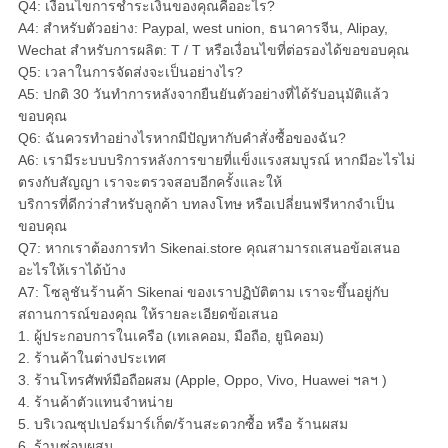
Q4: เงื่อนไขการชำระเงินของคุณคืออะไร?
A4: สำหรับตัวอย่าง: Paypal, west union, ธนาคารจีน, Alipay,
Wechat สำหรับการผลิต: T / T หรือเงื่อนไขที่ต่อรองได้ขอขอบคุณ
Q5: เวลาในการจัดส่งจะเป็นอย่างไร?
A5: ปกติ 30 วันทำการหลังจากยืนยันตัวอย่างที่ได้รับอนุมัติแล้ว
ขอบคุณ
Q6: ฉันควรทำอย่างไรหากมีปัญหากับคำสั่งซื้อของฉัน?
A6: เรามีระบบบริการหลังการขายที่แข็งแรงสมบูรณ์ หากมีอะไรไม่
ตรงกับสัญญา เราจะตรวจสอบอีกครั้งและให้
บริการที่ดีกว่าสำหรับลูกค้า บทลงโทษ หรือเปลี่ยนฟรีหากจำเป็น
ขอบคุณ
Q7: หากเราต้องการทำ Sikenai.store คุณสามารถเสนอข้อเสนอ
อะไรให้เราได้บ้าง
A7: โซลูชันร้านค้า Sikenai ของเราปฏิบัติตาม เราจะขึ้นอยู่กับ
สถานการณ์ของคุณ ให้รายละเอียดข้อเสนอ
1. ผู้ประกอบการในเครือ (เทเลคอม, มือถือ, ยูนิคอม)
2. ร้านค้าในต่างประเทศ
3. ร้านโทรศัพท์มือถือผสม (Apple, Oppo, Vivo, Huawei ฯลฯ )
4. ร้านค้าตัวแทนจำหน่าย
5. บริเวณซุปเปอร์มาร์เก็ต/ร้านสะดวกซื้อ หรือ ร้านผสม
6. ร้านซ่อมผสม