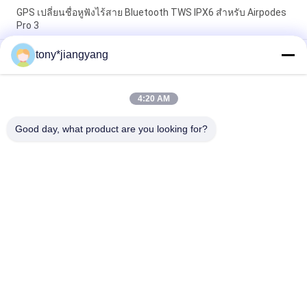
GPS เปลี่ยนชื่อหูฟังไร้สาย Bluetooth TWS IPX6 สำหรับ Airpodes
Pro 3
tony*jiangyang
กันน้ำ IP67 15W การชาร์จแบบไร้สายโลโก้ที่กำหนดเองสำหรับ
Apple Huawei
ระยะทาง 6 มม. Ultra Thin Round 15W qi เครื่องชาร์จไร้สาย
4:20 AM
สำหรับ IPhone 12
Good day, what product are you looking for?
หมวดหมู่ยอดนิยม
ทั้งหมด
แผ่นพับ LCD Video
การ์ดอวยพรวิดีโอ
การ์ดจอ LCD
โบรชัวร์การ์ดวิดีโอ
วิดีโอในโบรชัวร์การ
บัตรธุรกิจวิดีโอ
พิมพ์