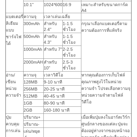
10.1"
1024*600
16:9
เหมาะสำหรับขนาดการ์ด
A4
แบตเตอรี่
ความจุ
เวลาเล่นเฉลี่ย
ลิเธียม
300mAh
สำหรับ
1-1.5
กรุณาเลือกแบตเตอรี่ตาม
2.4"
ชั่วโมง
แบบ
ความต้องการที่แท้จริง
500mAh
สำหรับ
1-1.5
ชาร์จไฟ
4.3"
ชั่วโมง
ได้
1000mAh
สำหรับ 7"
2-2.5
ชั่วโมง
2000mAH
สำหรับ
2.5-3
10"
ชั่วโมง
อ่าน/
ความจุ
เวลาวิดีโอ
หากคุณต้องการเก็บไฟล์
เขียน
คุณภาพสูงไว้ในหน่วย
128MB
9-10 นาที
หน่วย
ความจำ โปรดเลือกความจุ
256MB
20-25 นาที
ความจำ
หน่วยความจำตามไฟล์
512MB
40-45 นาที
วิดีโอ
1GB
80-90 นาที
2GB
160-180 นาที
ปุ่ม
ปริมาณ+
เมื่อเพิ่มปุ่มลงในอาร์ตเวิร์ก
ควบคุม
ศูนย์กลางของแต่ละปุ่มจะ
ปริมาณ-
การเล่น
ต้องอยู่ห่างจากขอบหน้าจอ
เล่น/หยุด