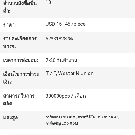
10
จำนวนสั่งซื้อขั้น
โรงงาน
ต่ำ:
USD 15- 45 /piece
ราคา:
ควบคุม
รายละเอียดการ
62*31*28 ซม.
คุณภาพ
บรรจุ:
เวลาการส่งมอบ:
7-20 วันทำงาน
ติดต่อ
T / T, Wester N Union
เงื่อนไขการชำระ
เรา
เงิน:
สามารถในการ
300000pcs / เดือน
ขอ
ผลิต:
,
,
ใบ
แสงสูง:
การ์ดจอ LCD ODM
การ์ดวิดีโอ LCD ขนาด A6
การ์ดเชิญ LCD ODM
เสนอ