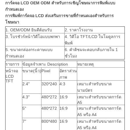
การ์ดจอ LCD OEM ODM สำหรับการเชิญโฆษณาการพิมพ์แบบ
กำหนดเอง
การพิมพ์การ์ดจอ LCD ส่งเสริมการขายที่กำหนดเองสำหรับการ
โฆษณา
1. OEM/ODM ยินดีต้อนรับ
2. ราคาโรงงาน
3. โบรชัวร์หน้าวิดีโอแบบพกพา
4. วิดีโอ TFT/LCD ในโมดูลการ
พิมพ์
5. ขนาดกล่องกระดาษแบบ
6. คำติชมจะตอบกลับภายใน 1
กำหนดเอง
ชั่วโมง
รายการ
ข้อมูลจำเพาะ Description
หมายเหตุ
หน้าจอ
ขนาด(นิ้ว)
Pixel
อัตราส่วน
LCD
ภาพ
TFT
2.4"
320*240
4:3
เหมาะสำหรับขนาด
นามบัตร
4.3"
480*272
16:9
เหมาะสำหรับขนาดการ์ด
A5
5"
480*272
16:9
เหมาะสำหรับขนาดการ์ด
A5 หรือ A4
7"
800*480
16:9
เหมาะสำหรับขนาดการ์ด
A5 หรือ A4