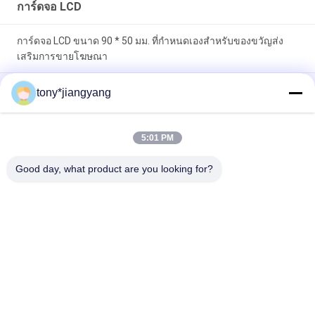
การ์ดจอ LCD
การ์ดจอ LCD ขนาด 90 * 50 มม. ที่กำหนดเองสำหรับของขวัญส่ง
เสริมการขายโฆษณา
เทคโนโลยี VIF การ์ดโบรชัวร์วิดีโอ LCD สีเต็มรูปแบบและการพิมพ์
tony*jiangyang
CMYK ออฟเซ็ต
การ์ดจอ LCD OEM ODM สำหรับการเชิญโฆษณาการพิมพ์แบบ
5:01 PM
กำหนดเอง
Good day, what product are you looking for?
หมวดหมู่ยอดนิยม
ทั้งหมด
แผ่นพับ LCD Video
การ์ดอวยพรวิดีโอ
การ์ดจอ LCD
โบรชัวร์การ์ดวิดีโอ