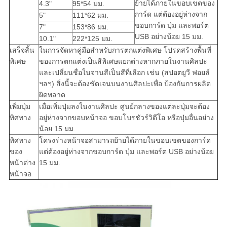
ย้ายได้ภายในขอบเขตของ
4.3"
95*54 มม.
การ์ด แต่ต้องอยู่ห่างจาก
5"
111*62 มม.
ขอบการ์ด ปุ่ม และพอร์ต
7"
153*86 มม.
USB อย่างน้อย 15 มม.
10.1"
222*125 มม.
เสร็จสิ้น
ในการจัดหาคู่มือสำหรับการตกแต่งพิเศษ โปรดสร้างพื้นที่
พิเศษ
ของการตกแต่งเป็นสีพิเศษแยกต่างหากภายในงานศิลปะ
และเปลี่ยนชื่อในจานสีเป็นสีที่เลือก เช่น (สปอตยูวี ฟอยล์
ฯลฯ) สิ่งนี้จะต้องชัดเจนบนงานศิลปะเพื่อ ป้องกันการผลิต
ผิดพลาด
เพิ่มปุ่ม
เมื่อเพิ่มปุ่มลงในงานศิลปะ ศูนย์กลางของแต่ละปุ่มจะต้อง
ทิศทาง
อยู่ห่างจากขอบหน้าจอ ขอบโบรชัวร์วิดีโอ หรือปุ่มอื่นอย่าง
น้อย 15 มม.
ทิศทาง
โครงร่างหน้าจอสามารถย้ายได้ภายในขอบเขตของการ์ด
ของ
แต่ต้องอยู่ห่างจากขอบการ์ด ปุ่ม และพอร์ต USB อย่างน้อย
หน้าต่าง
15 มม.
หน้าจอ