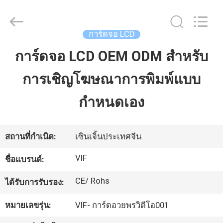
-
2026
Shenzhen
Videoinfolder
Technology
การ์ดจอ LCD
Co.,
Ltd..
All
การ์ดจอ LCD OEM ODM สำหรับ
บ้าน
Rights
Reserved.
การเชิญโฆษณาการพิมพ์แบบ
สินค้า
กำหนดเอง
เกี่ยว
สถานที่กำเนิด:
เซินเจิ้นประเทศจีน
กับ
VIF
ชื่อแบรนด์:
เรา
CE/ Rohs
ได้รับการรับรอง:
หมายเลขรุ่น:
VIF- การ์ดอวยพรวิดีโอ001
ทัวร์