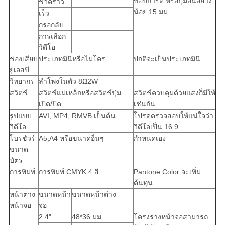
ขอบการ์ด หรือปุ่มอื่นอย่าง
ชั่วคราว
น้อย 15 มม.
เร็ว
กรอกลับ
การเลือก
วิดีโอ
ช่องเสียบ
ประเภทมินิหรือไมโคร
ปกติจะเป็นประเภทมินิ
ยูเอสบี
วิทยากร
ลำโพงในตัว 8Ω2W
สวิตช์
สวิตช์แม่เหล็กหรือสวิตช์ปุ่ม
สวิตช์ควบคุมด้วยแสงก็มีให้
เปิด/ปิด
เช่นกัน
รูปแบบ
AVI, MP4, RMVB เป็นต้น
โปรดตรวจสอบให้แน่ใจว่า
วิดีโอ
วิดีโอเป็น 16:9
โบรชัวร์
A5,A4 หรือขนาดอื่นๆ
กำหนดเอง
ขนาด
บัตร
การพิมพ์
การพิมพ์ CMYK 4 สี
Pantone Color จะเพิ่ม
ต้นทุน
หน้าต่าง
ขนาดหน้า
ขนาดหน้าต่าง
หน้าจอ
จอ
2.4"
48*36 มม.
โครงร่างหน้าจอสามารถ