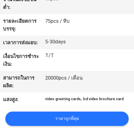
โรงงาน
ต่ำ:
รายละเอียดการ
75pcs / หีบ
บรรจุ:
ควบคุม
5-30days
เวลาการส่งมอบ:
คุณภาพ
T/T
เงื่อนไขการชำระ
เงิน:
ติดต่อ
สามารถในการ
20000pcs / เดือน
เรา
ผลิต:
,
แสงสูง:
video greeting cards
lcd video brochure card
ขอ
ใบ
ราคาถูกที่สุด
เสนอ