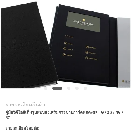
ราคา
แผนผัง
เว็บไซต์
PRIVACY
POLICY
รายละเอียดสินค้า
คู่มือวิดีโอสีเต็มรูปแบบส่งเสริมการขายการ์ดแสดงผล 1G / 2G / 4G /
8G
รายละเอียดโดยย่อ: