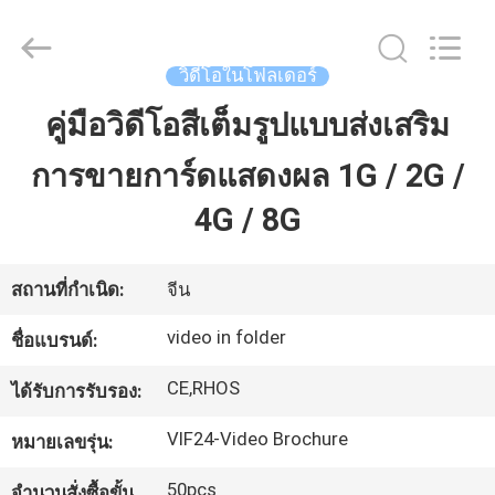
-
2026
Shenzhen
Videoinfolder
Technology
วิดีโอในโฟลเดอร์
Co.,
Ltd..
All
คู่มือวิดีโอสีเต็มรูปแบบส่งเสริม
บ้าน
Rights
Reserved.
การขายการ์ดแสดงผล 1G / 2G /
สินค้า
4G / 8G
เกี่ยว
สถานที่กำเนิด:
จีน
กับ
video in folder
ชื่อแบรนด์:
เรา
CE,RHOS
ได้รับการรับรอง:
VIF24-Video Brochure
หมายเลขรุ่น:
ทัวร์
50pcs
จำนวนสั่งซื้อขั้น