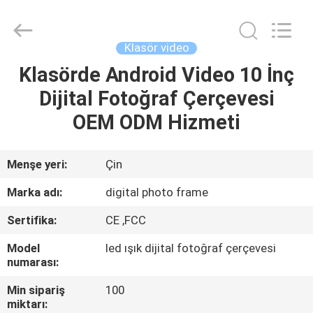
Shenzhen
Videoinfolder
Technology
Co.,
Ltd..
Klasör video
All
Rights
Reserved.
Klasörde Android Video 10 İnç
EV
Dijital Fotoğraf Çerçevesi
ÜRÜN:%
OEM ODM Hizmeti
S
Menşe yeri:
Çin
HAKKIMIZDA
Marka adı:
digital photo frame
Sertifika:
CE ,FCC
FABRIKA
Model
led ışık dijital fotoğraf çerçevesi
TURU
numarası:
Min sipariş
100
KALITE
miktarı: