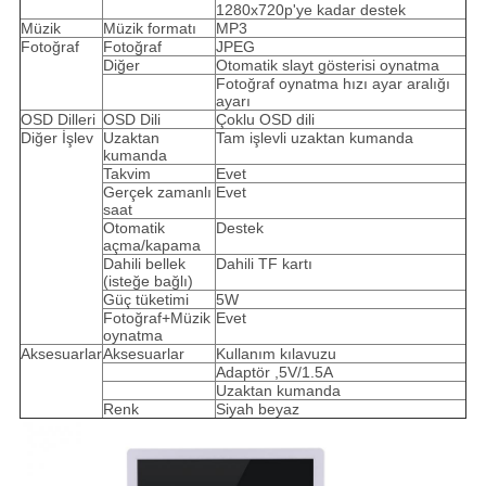
1280x720p'ye kadar destek
Müzik
Müzik formatı
MP3
Fotoğraf
Fotoğraf
JPEG
Diğer
Otomatik slayt gösterisi oynatma
Fotoğraf oynatma hızı ayar aralığı
ayarı
OSD Dilleri
OSD Dili
Çoklu OSD dili
Diğer İşlev
Uzaktan
Tam işlevli uzaktan kumanda
kumanda
Takvim
Evet
Gerçek zamanlı
Evet
saat
Otomatik
Destek
açma/kapama
Dahili bellek
Dahili TF kartı
(isteğe bağlı)
Güç tüketimi
5W
Fotoğraf+Müzik
Evet
oynatma
Aksesuarlar
Aksesuarlar
Kullanım kılavuzu
Adaptör ,5V/1.5A
Uzaktan kumanda
Renk
Siyah beyaz