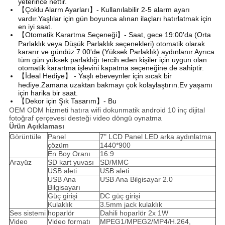
yeterince nettir.
【Çoklu Alarm Ayarları】- Kullanılabilir 2-5 alarm ayarı
vardır.Yaşlılar için gün boyunca alınan ilaçları hatırlatmak için
en iyi saat.
【Otomatik Karartma Seçeneği】- Saat, gece 19:00'da (Orta
Parlaklık veya Düşük Parlaklık seçenekleri) otomatik olarak
kararır ve gündüz 7:00'de (Yüksek Parlaklık) aydınlanır.Ayrıca
tüm gün yüksek parlaklığı tercih eden kişiler için uygun olan
otomatik karartma işlevini kapatma seçeneğine de sahiptir.
【İdeal Hediye】 - Yaşlı ebeveynler için sıcak bir
hediye.Zamana uzaktan bakmayı çok kolaylaştırın.Ev yaşamı
için harika bir saat.
【Dekor için Şık Tasarım】- Bu
OEM ODM hizmeti hatıra wifi dokunmatik android 10 inç dijital
fotoğraf çerçevesi desteği video döngü oynatma
Ürün Açıklaması
Görüntüle
Panel
7" LCD Panel LED arka aydınlatma
çözüm
1440*900
En Boy Oranı
16:9
Arayüz
SD kart yuvası
SD/MMC
USB aleti
USB aleti
USB Ana
USB Ana Bilgisayar 2.0
Bilgisayarı
Güç girişi
DC güç girişi
Kulaklık
3.5mm jack kulaklık
Ses sistemi
hoparlör
Dahili hoparlör 2x 1W
Video
Video formatı
MPEG1/MPEG2/MP4/H.264,