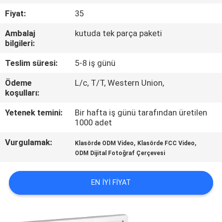
KONTROL
Fiyat:
35
Ambalaj
kutuda tek parça paketi
BIZIMLE
bilgileri:
ILETIŞIME
Teslim süresi:
5-8 iş günü
GEÇIN
Ödeme
L/c, T/T, Western Union,
koşulları:
BIR
Yetenek temini:
Bir hafta iş günü tarafından üretilen
TEKLIF
1000 adet
ISTEĞI
Vurgulamak:
,
,
Klasörde ODM Video
Klasörde FCC Video
ODM Dijital Fotoğraf Çerçevesi
SITE
EN IYI FIYAT
HARITASI
PRIVACY