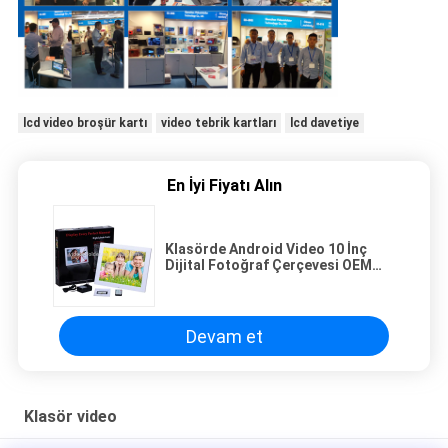
lcd video broşür kartı
video tebrik kartları
lcd davetiye
En İyi Fiyatı Alın
Klasörde Android Video 10 İnç
Dijital Fotoğraf Çerçevesi OEM
ODM Hizmeti
Devam et
Klasör video