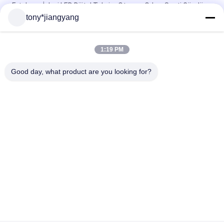
Erteleme İşlevi LED Dijital Takvim Oturma Odası Saati Gündüz
Saati
tony*jiangyang
256MB Dijital saat, tarih ve sıcaklık ile 8" Geniş Ekranlı
1:19 PM
Klasörde Android Video 10 İnç Dijital Fotoğraf Çerçevesi OEM
ODM Hizmeti
Good day, what product are you looking for?
Popüler Kategoriler
Tüm
LCD Video Broşür
Video Tebrik Kartı
LCD Ekran Kartı
Video Broşür Kartı
Baskı Broşür, Video
Video Kartvizit
Kitap Video Çevirin
Video Kartpostal