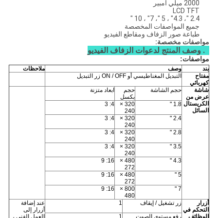
2000 ميلي أمبير
LCD TFT
2.4 "، 4.3" ، 5 "، 7" ، 10 "
جميع المواصفات المخصصة
طباعة صور الزفاف ومقاطع الفيديو
مواصفات مخصصة:
1. وصف المنتج لدعوات الزفاف الفيديو
مواصفات:
بند
وصف
ملاحظات
مفتاح
التبديل المغناطيسي أو ON / OFF زر التبديل
كهربائي
شاشة
حجم الشاشة
حجم
ابعاد متزنة
عرض من
بكسل
الكريستال
4: 3
320 ×
1.8 "
السائل
240
4: 3
320 ×
2.4 "
240
4: 3
320 ×
2.8 "
240
4: 3
320 ×
3.5 "
240
16: 9
480 ×
4.3 "
272
16: 9
480 ×
5 "
272
16: 9
800 ×
7 "
480
أزرار
زر تشغيل / إيقاف
1
عند إضافة
التحكم في
أزرار إلى
الوظائف
رفع مستوى الصوت
1
العمل الفني ،