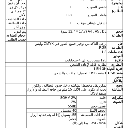
(متوفرة
يجب أن يكون
عند
اخفض الصوت
1
مركز كل زر
الطلب)
15 مم على
ملفات الفيديو
0-8
الأقل
حافة الشاشة ،
تشغيل / إيقاف مؤقت
1
حافة البطاقة ،
أو زر آخر
حجم
A4 ، A5 ، DL (12.7 × 17.7 سم)
يتم قبول
الطباعة
أحجام الطباعة
حسب الطلب.
حل
يرجى التأكد من توفير جميع الصور في CMYK وليس
الطباعة
RGB.
عدد ملفات
1-8
الفيديو
ذاكرة
128 ميجابايت إلى 4 جيجابايت
البطارية
بطارية قابلة لإعادة الشحن
فترة الحياة
1.5H-3H
منفذ USB
1 منفذ USB لتحميل الملفات والشحن
صغير
والكابل
وضع
يمكن نقل مخطط الشاشة داخل حدود البطاقة ، ولكن
الشاشة
يجب أن يكون على الأقل 15 ملم من حافة البطاقة والأزرار
ومنفذ USB.
مكبرات
اقامة
8OHM 2W
الصوت
انتاج |
2W
أقصى حجم
55dB
الحجم الأمثل
40 ديسيبل
الإعدادات المسبقة
55 ديسيبل (إذا لم يتم تحديد أزرار
للصوت
حجم)
شكل
.avi ، mp4 ، وما إلى ذلك.
الفيديو