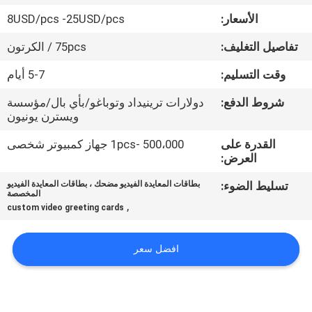
الأسعار:
8USD/pcs -25USD/pcs
مراقبة
تفاصيل التغليف:
75pcs / الكرتون
الجودة
وقت التسليم:
5-7 أيام
اتصل
شروط الدفع:
دولارات ترينيداد وتوباغو/بأي بال/مؤسسة
ويسترن يونيون
بنا
القدرة على
1pcs- 500،000 جهاز كمبيوتر شخصى
العرض:
اطلب
تسليط الضوء:
بطاقات المعايدة الفيديو مضحك ، بطاقات المعايدة الفيديو
اقتباس
المخصصة
,
custom video greeting cards
خريطة
افضل سعر
الموقع
PRIVACY