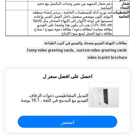
شعار
دعم شعار التمهيد من نفس وحدات البكسل مع حجم
الحذاء
الشاشة.
التشطيبات
عند توريد أدلة للتشطيبات الخاصة ، يرجى إنشاء منطقة
الخاصة
النهاية كلون موضعي منفصل داخل العمل الفني وإعادة
تسميتها في لوحة الألوان إلى الإنهاء المختار مثل (Spot
UV، foil، etc.) يجب أن يكون هذا واضحا على الفيديو
بطاقة معايدة لبطاقة دعوة / بطاقة دعوة نموذج / نماذج
بطاقة دعوة العمل لمنع سوء الإنتاج
بطاقات التهنئة الفيديو مضحك والفيديو في كتيب الطباعة
funny video greeting cards, custom video greeting cards
video in print brochure
احصل على افضل سعر ل
التبديل المغناطيسي دعوات الزفاف
الفيديو مع المدمج في اللغة ، 10.1 بوصة
استمر