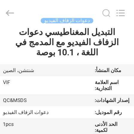
2026
Shenzhen
Videoinfolder
Technology
Co.,
دعوات الزفاف الفيديو
Ltd..
All
Rights
التبديل المغناطيسي دعوات
الصفحة
Reserved.
الزفاف الفيديو مع المدمج في
الرئيسية
اللغة ، 10.1 بوصة
منتجات
مكان المنشأ:
شنتشن، الصين
معلومات
اسم العلامة
VIF
عنا
التجارية:
إصدار الشهادات:
QC&MSDS
جولة
رقم الموديل:
دعوات الزفاف الفيديو
في
الحد الأدنى
1pcs
المعمل
لكمية: