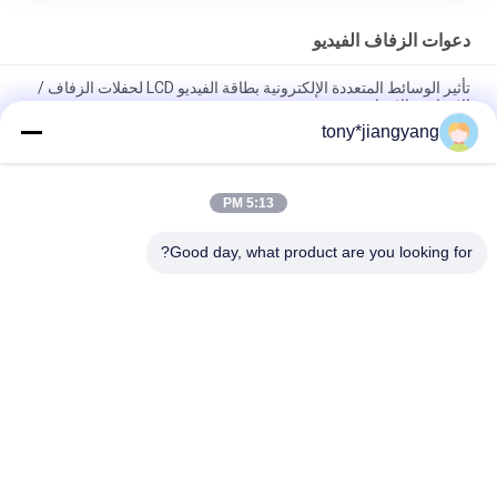
دعوات الزفاف الفيديو
تأثير الوسائط المتعددة الإلكترونية بطاقة الفيديو LCD لحفلات الزفاف /
الافتتاحية الافتتاحية
tony*jiangyang
التبديل المغناطيسي دعوات الزفاف الفيديو مع المدمج في اللغة ، 10.1
بوصة
5:13 PM
فيديو في مجلد 5 بوصة فيديو دعوات دعوات الزفاف ، فيديو كتيب مع
صور الزفاف
Good day, what product are you looking for?
فئات شعبية
جميع
بطاقات المعايدة 
كتيب الفيديو شاشات 
الفيديو
الكريستال السائل
بطاقة كتيب الفيديو
بطاقة فيديو LCD