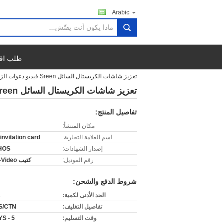
Arabic
search
طلب اق
تعزيز شاشات الكريستال السائل Sreen فيديو دعوات الزفاف للهدايا ، والشعار المخصص / فيديو
تعزيز شاشات الكريستال السائل Sreen فيديو دعوات الزفاف للهدايا ، والشعار المخصص / فيديو
تفاصيل المنتج:
مكان المنشأ:
اسم العلامة التجارية:
invitation card
إصدار الشهادات:
HOS
رقم الموديل:
كتيب VIF24-Video
شروط الدفع والشحن:
الحد الأدنى لكمية:
s
تفاصيل التغليف:
S/CTN
وقت التسليم:
5 - 30DAYS