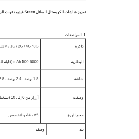
تعزيز شاشات الكريستال السائل Sreen فيديو دعوات الزفاف للهدايا ، والشعار المخصص / فيديو
1. المواصفات:
ذاكرة
12M / 1G / 2G / 4G / 8G
البطارية
500-6000 mAh (قابلة للشحن)
شاشة
1.8 بوصة ، 2.4 بوصة ، 2.8 بوصة ، 3.5 بوصة ، 4.3 بوصة ، 5 بوصة ، 7 بوصة و 10 بوصة.
وصفت
أزرار من 0 إلى 10 (تشغيل / إيقاف ، تشغيل / إيقاف مؤقت واختيار الفيديو وما إلى ذلك)
حجم الورق
A4 ، A5 والتخصيص.
بند
وصف