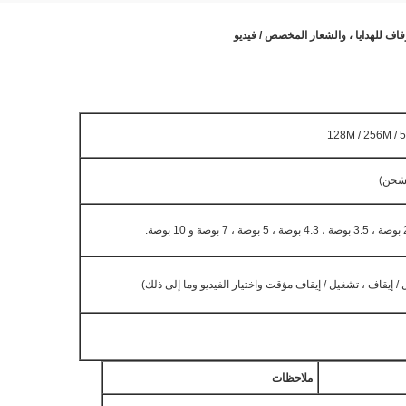
128M / 256M / 5
ملاحظات