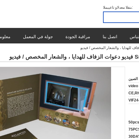
المبيعات والدعم الفنى:
تباس
اتصل بنا
مراقبة الجودة
جولة في المعمل
معلوما
الصين
video 
CE,R
50pc
75PC