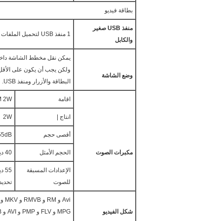
بطاقة فيديو
منفذ USB
صغير
1 منفذ USB لتحميل الملفات والشحن
والكابل
يمكن نقل مخطط الشاشة داخل 
وضع الشاشة
البطاقة والأزرار ومنفذ USB.
اقامة
 2W
انتاج |
2W
أقصى حجم
55dB
مكبرات الصوت
الحجم الأمثل
40 ديسيبل
الإعدادات المسبقة
55 
للصوت
تحديد
شكل الفيديو