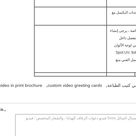
دات البكسل مع
اصة ، يرجى إنشاء
نفصل داخل
ي لوحة الألوان
 اللمسات المختارة مثل (Spot UV، foil،
عمل الفني منع
,
,
في كتيب الطباعة
custom video greeting cards
video in print brochure
o.,