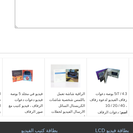
4.3 / 5/7 بوصة دعوات
الراقية شاشة تعمل
فيديو في مجلد 5 بوصة
ا
زفاف الفيديو لدعوة زفاف
باللمس شخصية شاشات
فيديو دعوات دعوات
د
، 1G / 2G / 4G
الكريستال السائل
الزفاف ، فيديو كتيب مع
الارسال الفيديو لحفلات
صور الزفاف
ب
اسم:
دعوات الزفاف
أعياد الميلاد
الفيديو
اسم:
دعوات الزفاف
ا
인쇄되지 않은مواد:
الورق
الفيديو
ا
وLCD
بطاقة فيديو LCD
بطاقة كتيب الفيديو
인쇄되지 않은مواد:
الورق
م