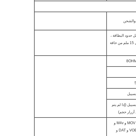
حدود البطاقة ،
ولكن يجب أن يكون على الأقل 15 ملم من حافة
8OHM
ديسيبل (إذا لم يتم
 أزرار حجم)
Avi و RM و RMVB و MKV و MOV و M4v و
MPG و FLV و PMP و AVI و VOB و DAT و