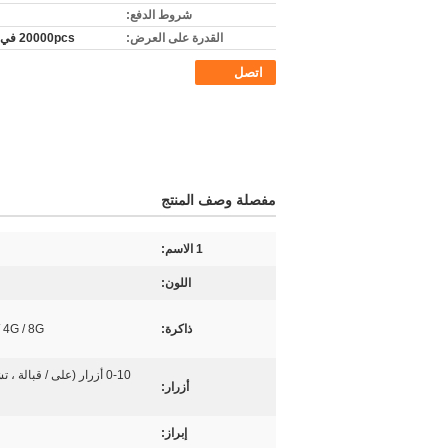
شروط الدفع:
القدرة على العرض:
20000pcs في الشهر
اتصل
مفصلة وصف المنتج
1 الاسم:
اللون:
ذاكرة:
 4G / 8G
0-10 أزرار (على / قبالة 
أزرار:
إبراز: