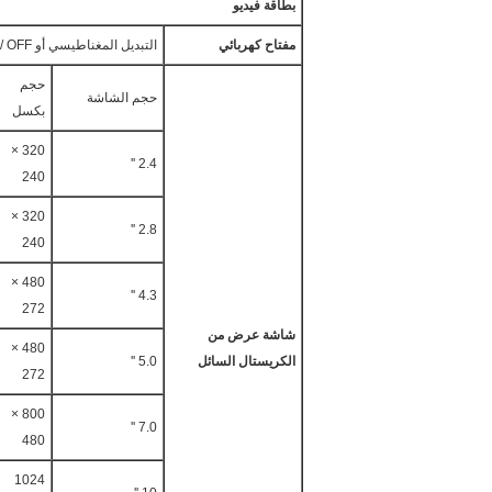
بطاقة فيديو
مفتاح كهربائي
التبديل المغناطيسي أو ON / OFF زر التبديل
حجم
حجم الشاشة
بكسل
320 ×
2.4 ''
240
320 ×
2.8 ''
240
480 ×
4.3 ''
272
شاشة عرض من
480 ×
الكريستال السائل
5.0 ''
272
800 ×
7.0 ''
480
1024