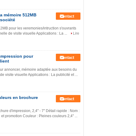
e la mémoire 512MB
Contact
 société
12MB pour les veremonies/intruction s'ouvrants
lle de visite visuelle Applications : La ...
Lire
'impression pour
Contact
lient
our annoncer, mémoire adaptée aux besoins du
e visite visuelle Applications : La publicité et ...
uleurs en brochure
Contact
re d'impression, 2,4" - 7" Détail rapide : Nom :
 et promotion Couleur : Pleines couleurs 2,4" ...