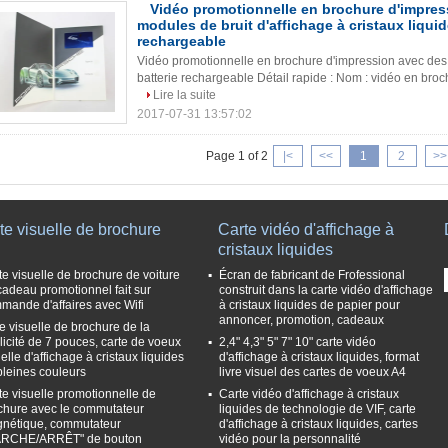
Vidéo promotionnelle en brochure d'impres
modules de bruit d'affichage à cristaux liquid
rechargeable
Vidéo promotionnelle en brochure d'impression avec des m
batterie rechargeable Détail rapide : Nom : vidéo en brochu
Lire la suite
2017-07-31 13:57:02
Page 1 of 2
|<
<<
1
2
>>
te visuelle de brochure
Carte vidéo d'affichage à
cristaux liquides
te visuelle de brochure de voiture
Écran de fabricant de Frofessional
cadeau promotionnel fait sur
construit dans la carte vidéo d'affichage
mande d'affaires avec Wifi
à cristaux liquides de papier pour
annoncer, promotion, cadeaux
te visuelle de brochure de la
licité de 7 pouces, carte de voeux
2,4" 4,3" 5" 7" 10" carte vidéo
elle d'affichage à cristaux liquides
d'affichage à cristaux liquides, format
pleines couleurs
livre visuel des cartes de voeux A4
te visuelle promotionnelle de
Carte vidéo d'affichage à cristaux
chure avec le commutateur
liquides de technologie de VIF, carte
nétique, commutateur
d'affichage à cristaux liquides, cartes
RCHE/ARRÊT" de bouton
vidéo pour la personnalité