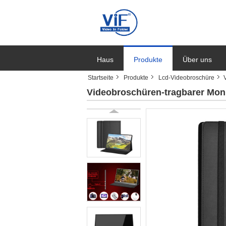
Haus
Produkte
Über uns
Startseite
Produkte
Lcd-Videobroschüre
Videobroschüren-tragbarer Moni