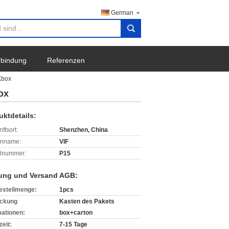
German
search
erbindung
Referenzen
Xbox
ox
uktdetails:
ftsort:
Shenzhen, China
enname:
VIF
lnummer:
P15
ung und Versand AGB:
estellmenge:
1pcs
ckung
Kasten des Pakets
mationen:
box+carton
zeit:
7-15 Tage