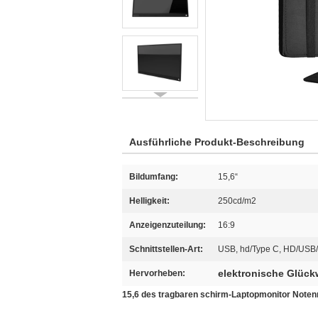
Ausführliche Produkt-Beschreibung
Bildumfang:
15,6“
Helligkeit:
250cd/m2
Anzeigenzuteilung:
16:9
Schnittstellen-Art:
USB, hd/Type C, HD/USB
elektronische Glüc
Hervorheben:
15,6 des tragbaren schirm-Laptopmonitor Noten