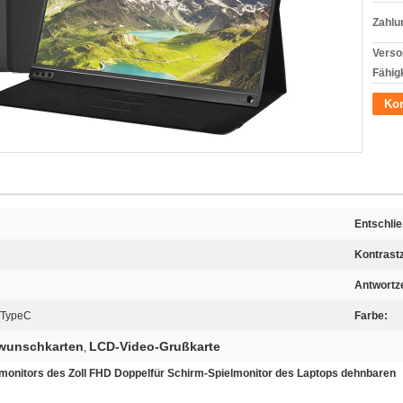
Zahlu
Verso
Fähigk
Kon
Entschli
Kontrastz
Antwortze
/TypeC
Farbe:
kwunschkarten
LCD-Video-Grußkarte
,
monitors des Zoll FHD Doppelfür Schirm-Spielmonitor des Laptops dehnbaren