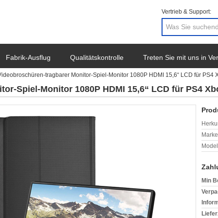
Vertrieb & Support:
Fabrik-Ausflug
Qualitätskontrolle
Treten Sie mit uns in V
Videobroschüren-tragbarer Monitor-Spiel-Monitor 1080P HDMI 15,6“ LCD für PS4 
tor-Spiel-Monitor 1080P HDMI 15,6“ LCD für PS4 Xb
Prod
Herkun
Mark
Model
Zahl
Min B
Verpa
Infor
Liefer