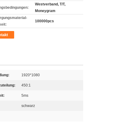
Westverband, T/T,
ngsbedingungen:
Moneygram
rgungsmaterial-
100000pcs
eit:
takt
eßung:
1920*1080
uteilung:
450:1
it:
5ms
schwarz