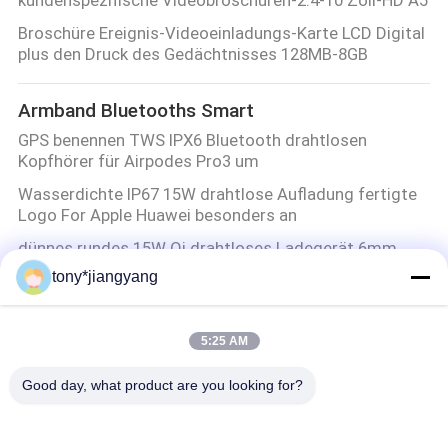
kundenspezifische Videobroschüren-2.4-10 Zoll-HD A5
Broschüre Ereignis-Videoeinladungs-Karte LCD Digital
plus den Druck des Gedächtnisses 128MB-8GB
Armband Bluetooths Smart
GPS benennen TWS IPX6 Bluetooth drahtlosen
Kopfhörer für Airpodes Pro3 um
Wasserdichte IP67 15W drahtlose Aufladung fertigte
Logo For Apple Huawei besonders an
dünnes rundes 15W Qi drahtloses Ladegerät 6mm
Abstandes ultra für iPhone 12
tony*jiangyang
ABS materielle wasserdichte Noten-Steuerung Tws
Earbuds Inpods 12 für Handy
5:25 AM
Lcd-Videobroschüre
Good day, what product are you looking for?
Videokasten LCD-Videobroschüre 7 Gedächtnis-
Holzkiste-Beleuchtungs-Sensor des Zoll-LCD-