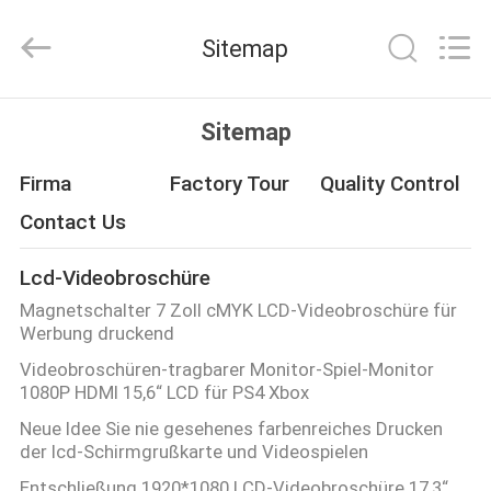
Videoinfolder
Technology
Co.,
Sitemap
Ltd..
All
Rights
Reserved.
HAUS
Sitemap
PRODUKTE
Firma
Factory Tour
Quality Control
Contact Us
ÜBER
Lcd-Videobroschüre
UNS
Magnetschalter 7 Zoll cMYK LCD-Videobroschüre für
Werbung druckend
FABRIK-
Videobroschüren-tragbarer Monitor-Spiel-Monitor
1080P HDMI 15,6“ LCD für PS4 Xbox
AUSFLUG
Neue Idee Sie nie gesehenes farbenreiches Drucken
der lcd-Schirmgrußkarte und Videospielen
QUALITÄTSKONTROLLE
Entschließung 1920*1080 LCD-Videobroschüre 17,3“