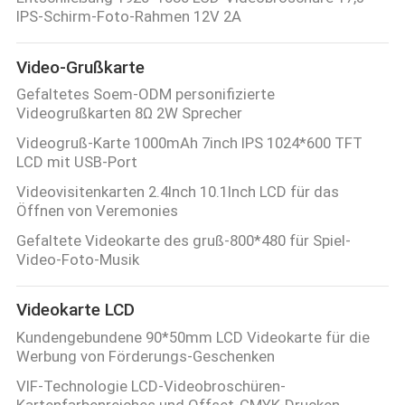
IPS-Schirm-Foto-Rahmen 12V 2A
TRETEN
Video-Grußkarte
SIE
Gefaltetes Soem-ODM personifizierte
MIT
Videogrußkarten 8Ω 2W Sprecher
UNS
Videogruß-Karte 1000mAh 7inch IPS 1024*600 TFT
IN
LCD mit USB-Port
VERBINDUNG
Videovisitenkarten 2.4Inch 10.1Inch LCD für das
Öffnen von Veremonies
Gefaltete Videokarte des gruß-800*480 für Spiel-
FORDERN
Video-Foto-Musik
SIE EIN
ZITAT
Videokarte LCD
Kundengebundene 90*50mm LCD Videokarte für die
Werbung von Förderungs-Geschenken
SITEMAP
VIF-Technologie LCD-Videobroschüren-
Kartenfarbenreiches und Offset-CMYK-Drucken