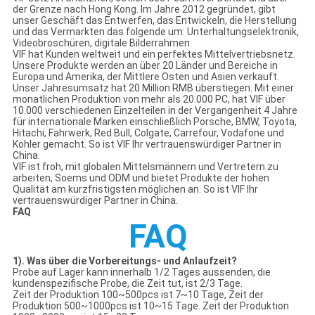
der Grenze nach Hong Kong. Im Jahre 2012 gegründet, gibt
unser Geschäft das Entwerfen, das Entwickeln, die Herstellung
und das Vermarkten das folgende um: Unterhaltungselektronik,
Videobroschüren, digitale Bilderrahmen.
VIF hat Kunden weltweit und ein perfektes Mittelvertriebsnetz.
Unsere Produkte werden an über 20 Länder und Bereiche in
Europa und Amerika, der Mittlere Osten und Asien verkauft.
Unser Jahresumsatz hat 20 Million RMB überstiegen. Mit einer
monatlichen Produktion von mehr als 20.000 PC, hat VIF über
10.000 verschiedenen Einzelteilen in der Vergangenheit 4 Jahre
für internationale Marken einschließlich Porsche, BMW, Toyota,
Hitachi, Fahrwerk, Red Bull, Colgate, Carrefour, Vodafone und
Kohler gemacht. So ist VIF Ihr vertrauenswürdiger Partner in
China.
VIF ist froh, mit globalen Mittelsmännern und Vertretern zu
arbeiten, Soems und ODM und bietet Produkte der hohen
Qualität am kurzfristigsten möglichen an. So ist VIF Ihr
vertrauenswürdiger Partner in China.
FAQ
FAQ
1). Was über die Vorbereitungs- und Anlaufzeit?
Probe auf Lager kann innerhalb 1/2 Tages aussenden, die
kundenspezifische Probe, die Zeit tut, ist 2/3 Tage.
Zeit der Produktion 100~500pcs ist 7~10 Tage, Zeit der
Produktion 500~1000pcs ist 10~15 Tage. Zeit der Produktion