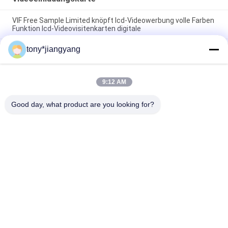
VIF Free Sample Limited knöpft lcd-Videowerbung volle Farben
Funktion lcd-Videovisitenkarten digitale
tony*jiangyang
Freie Probe begrenzte 4,3 einladungs-Karte des Zoll 1GB
Videobroschüre der geschickten CMYK Videodruckmit Li-
Batterie 1000mah
9:12 AM
Touch Screen Videoeinladungs-Karte für personifizierte
Hochzeit/Ereignis/Konferenz
Good day, what product are you looking for?
Beliebte Kategorien
Alle
Lcd-Videobroschüre
Video-Grußkarte
Videokarte LCD
Videobroschürenkarte
Video In Der 
Videovisitenkarte
Druckbroschüre