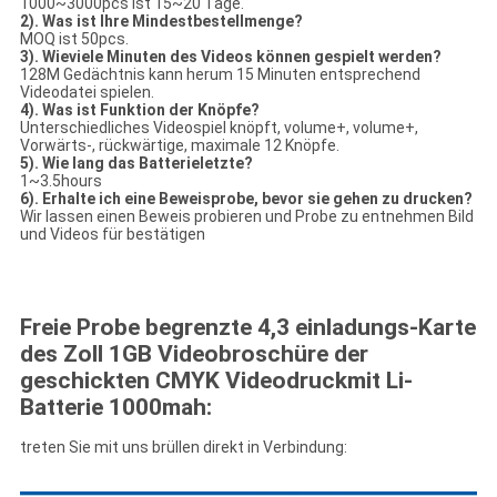
1000~3000pcs ist 15~20 Tage.
2). Was ist Ihre Mindestbestellmenge?
MOQ ist 50pcs.
3). Wieviele Minuten des Videos können gespielt werden?
128M Gedächtnis kann herum 15 Minuten entsprechend
Videodatei spielen.
4). Was ist Funktion der Knöpfe?
Unterschiedliches Videospiel knöpft, volume+, volume+,
Vorwärts-, rückwärtige, maximale 12 Knöpfe.
5). Wie lang das Batterieletzte?
1~3.5hours
6). Erhalte ich eine Beweisprobe, bevor sie gehen zu drucken?
Wir lassen einen Beweis probieren und Probe zu entnehmen Bild
und Videos für bestätigen
Freie Probe begrenzte 4,3 einladungs-Karte
des Zoll 1GB Videobroschüre der
geschickten CMYK Videodruckmit Li-
Batterie 1000mah:
treten Sie mit uns brüllen direkt in Verbindung: