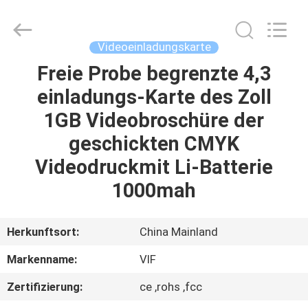
Videoinfolder
Technology
Co.,
Ltd..
All
Videoeinladungskarte
Rights
Reserved.
Freie Probe begrenzte 4,3
HAUS
einladungs-Karte des Zoll
PRODUKTE
1GB Videobroschüre der
geschickten CMYK
ÜBER
Videodruckmit Li-Batterie
UNS
1000mah
FABRIK-
Herkunftsort:
China Mainland
AUSFLUG
Markenname:
VIF
Zertifizierung:
ce ,rohs ,fcc
QUALITÄTSKONTROLLE