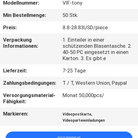
Modellnummer:
VIF-tony
TRETEN
Min Bestellmenge:
50 Stk.
SIE
Preis:
8.8-28.83USD/piece
MIT
Verpackung
1. Einteiler in einer
UNS
Informationen:
schützenden Blasentasche. 2.
40-50 PC eingesetzt in einen
IN
Karton. 3. Es gibt e
VERBINDUNG
Lieferzeit:
7-25 Tage
Zahlungsbedingungen:
T / T, Western Union, Paypal
FORDERN
SIE EIN
Versorgungsmaterial-
Monat 50,000pcs/
Fähigkeit:
ZITAT
Markieren:
,
Videopostkarte
Videoparteieinladungen
SITEMAP