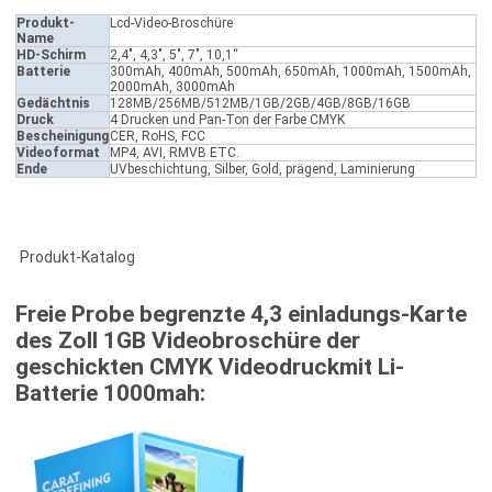
Produkt-
Lcd-Video-Broschüre
Name
HD-Schirm
2,4", 4,3", 5", 7", 10,1“
Batterie
300mAh, 400mAh, 500mAh, 650mAh, 1000mAh, 1500mAh,
2000mAh, 3000mAh
Gedächtnis
128MB/256MB/512MB/1GB/2GB/4GB/8GB/16GB
Druck
4 Drucken und Pan-Ton der Farbe CMYK
Bescheinigung
CER, RoHS, FCC
Videoformat
MP4, AVI, RMVB ETC.
Ende
UVbeschichtung, Silber, Gold, prägend, Laminierung
Produkt-Katalog
Freie Probe begrenzte 4,3 einladungs-Karte
des Zoll 1GB Videobroschüre der
geschickten CMYK Videodruckmit Li-
Batterie 1000mah: