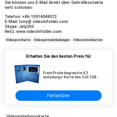
Sie können uns E-Mail direkt über Gebrüllkontakte
nett schicken:
Telefon: +86-15914048072
E-Mail: tony@ videoinfolder.com
Skype: Jely250
Netz: www.videoinfolder.com
Videopostkarte
Videoparteieinladungen
Videovisitenkarten
Erhalten Sie den besten Preis für
Freie Probe begrenzte 4,3
einladungs-Karte des Zoll 1GB
Videobroschüre der geschickten
CMYK Videodruckmit Li-Batterie
1000mah
Fortsetzen
Videoeinladungskarte