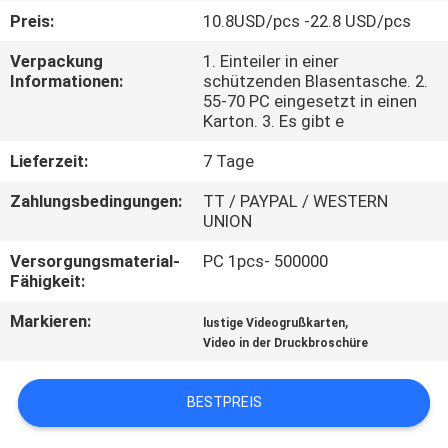
Preis:
10.8USD/pcs -22.8 USD/pcs
TRETEN
Verpackung
1. Einteiler in einer
SIE
Informationen:
schützenden Blasentasche. 2.
55-70 PC eingesetzt in einen
MIT
Karton. 3. Es gibt e
UNS
Lieferzeit:
7 Tage
IN
Zahlungsbedingungen:
TT / PAYPAL / WESTERN
VERBINDUNG
UNION
Versorgungsmaterial-
PC 1pcs- 500000
FORDERN
Fähigkeit:
SIE EIN
Markieren:
,
lustige Videogrußkarten
ZITAT
Video in der Druckbroschüre
BESTPREIS
SITEMAP