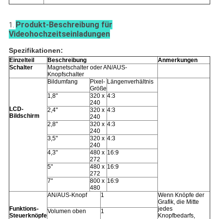
Produkt-Beschreibung für
1.
Videohochzeitseinladungen
Spezifikationen:
Einzelteil
Beschreibung
Anmerkungen
Schalter
Magnetschalter oder AN/AUS-
Knopfschalter
Bildumfang
Pixel-
Längenverhältnis
Größe
1,8"
320 x
4:3
240
LCD-
2,4"
320 x
4:3
Bildschirm
240
2,8"
320 x
4:3
240
3,5"
320 x
4:3
240
4,3"
480 x
16:9
272
5"
480 x
16:9
272
7"
800 x
16:9
480
AN/AUS-Knopf
1
Wenn Knöpfe der
Grafik, die Mitte
Funktions-
jedes
Volumen oben
1
Steuerknöpfe
Knopfbedarfs,