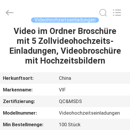
Videoinfolder
Technology
Co.,
Ltd..
All
Videohochzeitseinladungen
Rights
Reserved.
Video im Ordner Broschüre
HAUS
mit 5 Zollvideohochzeits-
PRODUKTE
Einladungen, Videobroschüre
mit Hochzeitsbildern
ÜBER
UNS
Herkunftsort:
China
Markenname:
VIF
FABRIK-
Zertifizierung:
QC&MSDS
AUSFLUG
Modellnummer:
Videohochzeitseinladungen
QUALITÄTSKONTROLLE
Min Bestellmenge:
100 Stück