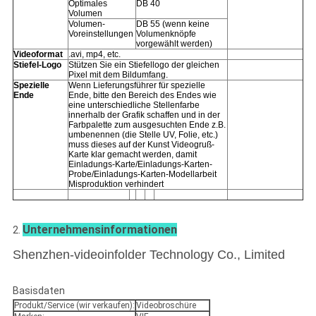
Optimales
DB 40
Volumen
Volumen-
DB 55 (wenn keine
Voreinstellungen
Volumenknöpfe
vorgewählt werden)
Videoformat
.avi, mp4, etc.
Stiefel-Logo
Stützen Sie ein Stiefellogo der gleichen
Pixel mit dem Bildumfang.
Spezielle
Wenn Lieferungsführer für spezielle
Ende
Ende, bitte den Bereich des Endes wie
eine unterschiedliche Stellenfarbe
innerhalb der Grafik schaffen und in der
Farbpalette zum ausgesuchten Ende z.B.
umbenennen (die Stelle UV, Folie, etc.)
muss dieses auf der Kunst Videogruß-
Karte klar gemacht werden, damit
Einladungs-Karte/Einladungs-Karten-
Probe/Einladungs-Karten-Modellarbeit
Misproduktion verhindert
Unternehmensinformationen
2.
Shenzhen-videoinfolder Technology Co., Limited
Basisdaten
Produkt/Service (wir verkaufen):
Videobroschüre