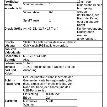
(verfügbar
15mm von
Volumen unten
1
wenn
mindestens zu sein
erforderlich)
hinzugefügt
werden
Videodateien
0-8
der Bildrand, der
Rand der Karte,
Spiel/Pause
1
oder ein anderer
Knopf
Druck-Größe
A4, A5, DL (12,7 x 17,7 cm)
Kundengebundene
Druckgrößen
werden
angenommen.
Druck-
Stellen Sie bitte sicher, dass alle Bilder in
Lösung
CMYK nicht RGB geliefert werden.
Zahl von
1-8
Videodateien
Gedächtnis
MB 128 bis 4 GBs
Batterie
Akku
Lebensdauer
1.5h-3h
Miniusb-
1 USB-Port für ladende Dateien und die
port und
Aufladung
Kabel
Der Schirmentwurf kann innerhalb der
Schirm-
Grenze der Karte bewegt werden, aber
Platzierung
muss 15mm sein mindestens, das vom
Rand der Karte, der Knöpfe und des
USB-Ports frei ist.
Einrichtung
8OHM 2W
Ertrag
2W
Sprecher
Maximales
55dB
Volumen