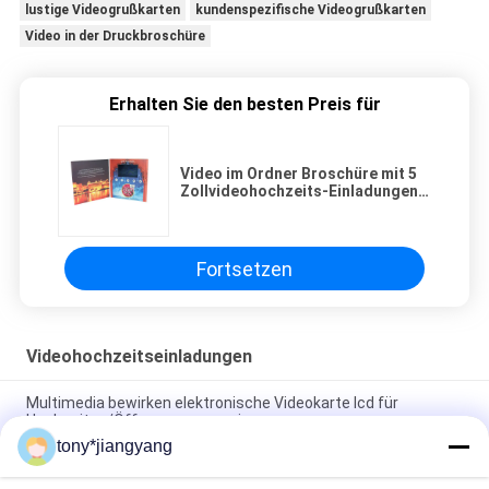
lustige Videogrußkarten
kundenspezifische Videogrußkarten
Video in der Druckbroschüre
Erhalten Sie den besten Preis für
Video im Ordner Broschüre mit 5
Zollvideohochzeits-Einladungen,
Videobroschüre mit
Hochzeitsbildern
Fortsetzen
Videohochzeitseinladungen
Multimedia bewirken elektronische Videokarte lcd für
Hochzeiten/Öffnung veremonies
tony*jiangyang
Magnetschalter-Videohochzeits-Einladungen mit
eingebautem Sprecher, 10,1 Zoll