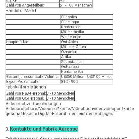
Marken:
VIF
Zahl von Angestellten:
51 - 100 Menschen
Handel u. Markt
Südasien
Südeuropa
Nordeuropa
Mittelamerika
Westeuropa
Hauptmärkte:
Ost-Asien
Mittlerer Osten
Ozeanien
Afrika
Südostasien
Osteuropa
Nordamerika
Gesamtjahresumsatz-Volumen:
US$50 Million - US$100 Million
Export-Prozentsatz:
81% - 90%
Fabrikinformationen
Zahl von R&D-Personal:
5 - 10 Menschen
Zahl von QC-Personal:
5 - 10 Menschen
Videohochzeitseinladungen
Videobroschüre/Videogrußkarte/Videobuchvideovideopostkarte
geschäftskarte Digital-Fotorahmen leichten Schlages
Kontakte und Fabrik Adresse
3.