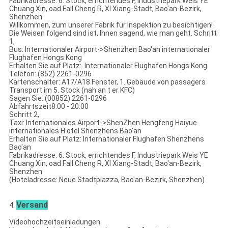
Fabrikadresse: 6. Stock, errichtendes F, Industriepark Weis YE
Chuang Xin, oad Fall Cheng R, XI Xiang-Stadt, Bao'an-Bezirk,
Shenzhen
Willkommen, zum unserer Fabrik für Inspektion zu besichtigen!
Die Weisen folgend sind ist, Ihnen sagend, wie man geht. Schritt
1,
Bus: Internationaler Airport->Shenzhen Bao'an internationaler
Flughafen Hongs Kong
Erhalten Sie auf Platz: Internationaler Flughafen Hongs Kong
Telefon: (852) 2261-0296
Kartenschalter: A17/A18 Fenster, 1. Gebäude von passagers
Transport im 5. Stock (nah an t er KFC)
Sagen Sie: (00852) 2261-0296
Abfahrtszeit8:00 - 20:00
Schritt 2,
Taxi: Internationales Airport->ShenZhen Hengfeng Haiyue
internationales H otel Shenzhens Bao'an
Erhalten Sie auf Platz: Internationaler Flughafen Shenzhens
Bao'an
Fabrikadresse: 6. Stock, errichtendes F, Industriepark Weis YE
Chuang Xin, oad Fall Cheng R, XI Xiang-Stadt, Bao'an-Bezirk,
Shenzhen
(Hoteladresse: Neue Stadtpiazza, Bao'an-Bezirk, Shenzhen)
Versand
4.
Videohochzeitseinladungen