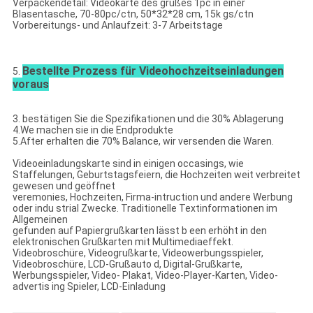
Verpackendetail: Videokarte des grußes 1pc in einer
Blasentasche, 70-80pc/ctn, 50*32*28 cm, 15k gs/ctn
Vorbereitungs- und Anlaufzeit: 3-7 Arbeitstage
Bestellte Prozess für Videohochzeitseinladungen
5.
voraus
3. bestätigen Sie die Spezifikationen und die 30% Ablagerung
4.We machen sie in die Endprodukte
5.After erhalten die 70% Balance, wir versenden die Waren.
Videoeinladungskarte sind in einigen occasings, wie
Staffelungen, Geburtstagsfeiern, die Hochzeiten weit verbreitet
gewesen und geöffnet
veremonies, Hochzeiten, Firma-intruction und andere Werbung
oder indu strial Zwecke. Traditionelle Textinformationen im
Allgemeinen
gefunden auf Papiergrußkarten lässt b een erhöht in den
elektronischen Grußkarten mit Multimediaeffekt.
Videobroschüre, Videogrußkarte, Videowerbungsspieler,
Videobroschüre, LCD-Grußauto d, Digital-Grußkarte,
Werbungsspieler, Video- Plakat, Video-Player-Karten, Video-
advertis ing Spieler, LCD-Einladung