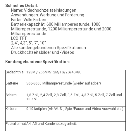
Schnelles Detail:
Name: Videohochzeitseinladungen
Anwendungen: Werbung und Förderung
Farbe: Volle Farben
Batteriekapazität: 600 Milliamperestunde, 1000
Milliamperestunde, 1200 Milliamperestunde und 2000
Milliamperestunde
LCD TFT
2,4", 4,3", 5", 7", 10"
Alle kundengebundenen Spezifikationen
Druckhochzeitsbilder und -Videos
Kundengebundene Spezifikation:
Gedächtnis
128M / 256M/512M/1G/2G/4G/8G
Batterie
500-6000 Milliamperestunde (wieder aufladbar)
Schirm
1,8 Zoll, 2,4 Zoll, 2,8 Zoll, 3,5 Zoll, 4,3 Zoll, 5 Zoll, 7 Zoll und
10 Zoll.
Knöpfe
0-10 knöpfen (AN/AUS--, Spiel/Pause und Video-Auswahl etc.)
Papierformat
A4, A5 und Kundenbezogenheit.