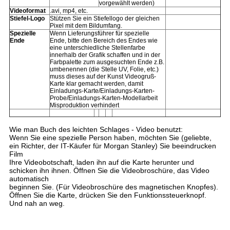
vorgewählt werden)
Videoformat
.avi, mp4, etc.
Stiefel-Logo
Stützen Sie ein Stiefellogo der gleichen
Pixel mit dem Bildumfang.
Spezielle
Wenn Lieferungsführer für spezielle
Ende
Ende, bitte den Bereich des Endes wie
eine unterschiedliche Stellenfarbe
innerhalb der Grafik schaffen und in der
Farbpalette zum ausgesuchten Ende z.B.
umbenennen (die Stelle UV, Folie, etc.)
muss dieses auf der Kunst Videogruß-
Karte klar gemacht werden, damit
Einladungs-Karte/Einladungs-Karten-
Probe/Einladungs-Karten-Modellarbeit
Misproduktion verhindert
Wie man Buch des leichten Schlages - Video benutzt:
Wenn Sie eine spezielle Person haben, möchten Sie (geliebte,
ein Richter, der IT-Käufer für Morgan Stanley) Sie beeindrucken
Film
Ihre Videobotschaft, laden ihn auf die Karte herunter und
schicken ihn ihnen. Öffnen Sie die Videobroschüre, das Video
automatisch
beginnen Sie. (Für Videobroschüre des magnetischen Knopfes).
Öffnen Sie die Karte, drücken Sie den Funktionssteuerknopf.
Und nah an weg.