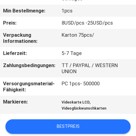
Min Bestellmenge:
1pcs
TRETEN
SIE
Preis:
8USD/pcs -25USD/pcs
MIT
Verpackung
Karton 75pcs/
Informationen:
UNS
IN
Lieferzeit:
5-7 Tage
VERBINDUNG
Zahlungsbedingungen:
TT / PAYPAL / WESTERN
UNION
FORDERN
Versorgungsmaterial-
PC 1pcs- 500000
Fähigkeit:
SIE EIN
Markieren:
,
Videokarte LCD
ZITAT
Videoglückwunschkarten
SITEMAP
BESTPREIS