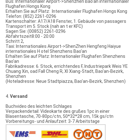
Bus: Internationaler Airport->Shenzhen Bao'an internationaler
Flughafen Hongs Kong
Erhalten Sie auf Platz: Internationaler Flughafen Hongs Kong
Telefon: (852) 2261-0296
Kartenschalter: A17/A18 Fenster, 1. Gebäude von passagers
Transport im 5. Stock (nah an t er KFC)
Sagen Sie: (00852) 2261-0296
Abfahrtszeit8:00 - 20:00
Schritt 2,
Taxi: Internationales Airport->ShenZhen Hengfeng Haiyue
internationales H otel Shenzhens Bao'an
Erhalten Sie auf Platz: Internationaler Flughafen Shenzhens
Bao'an
Fabrikadresse: 6. Stock, errichtendes F, Industriepark Weis YE
Chuang Xin, oad Fall Cheng R, XI Xiang-Stadt, Bao'an-Bezirk,
Shenzhen
(Hoteladresse: Neue Stadtpiazza, Bao'an-Bezirk, Shenzhen)
4.
Versand
Buchvideo des leichten Schlages
Verpackendetail: Videokarte des grußes 1pc in einer
Blasentasche, 70-80pc/ctn, 50*32*28 cm, 15k gs/ctn
Vorbereitungs- und Anlaufzeit: 3-7 Arbeitstage