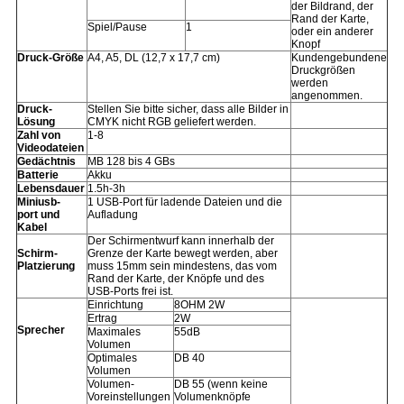
der Bildrand, der
Rand der Karte,
Spiel/Pause
1
oder ein anderer
Knopf
Druck-Größe
A4, A5, DL (12,7 x 17,7 cm)
Kundengebundene
Druckgrößen
werden
angenommen.
Druck-
Stellen Sie bitte sicher, dass alle Bilder in
Lösung
CMYK nicht RGB geliefert werden.
Zahl von
1-8
Videodateien
Gedächtnis
MB 128 bis 4 GBs
Batterie
Akku
Lebensdauer
1.5h-3h
Miniusb-
1 USB-Port für ladende Dateien und die
port und
Aufladung
Kabel
Der Schirmentwurf kann innerhalb der
Schirm-
Grenze der Karte bewegt werden, aber
Platzierung
muss 15mm sein mindestens, das vom
Rand der Karte, der Knöpfe und des
USB-Ports frei ist.
Einrichtung
8OHM 2W
Ertrag
2W
Sprecher
Maximales
55dB
Volumen
Optimales
DB 40
Volumen
Volumen-
DB 55 (wenn keine
Voreinstellungen
Volumenknöpfe