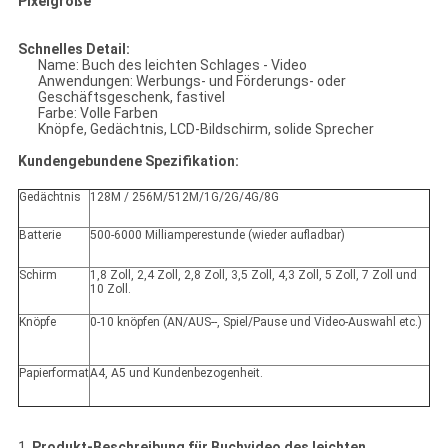
Pixelgröße
Schnelles Detail:
Name: Buch des leichten Schlages - Video
Anwendungen: Werbungs- und Förderungs- oder
Geschäftsgeschenk, fastivel
Farbe: Volle Farben
Knöpfe, Gedächtnis, LCD-Bildschirm, solide Sprecher
Kundengebundene Spezifikation:
Gedächtnis
128M / 256M/512M/1G/2G/4G/8G
Batterie
500-6000 Milliamperestunde (wieder aufladbar)
Schirm
1,8 Zoll, 2,4 Zoll, 2,8 Zoll, 3,5 Zoll, 4,3 Zoll, 5 Zoll, 7 Zoll und
10 Zoll.
Knöpfe
0-10 knöpfen (AN/AUS--, Spiel/Pause und Video-Auswahl etc.)
Papierformat
A4, A5 und Kundenbezogenheit.
1.
Produkt-Beschreibung für Buchvideo des leichten