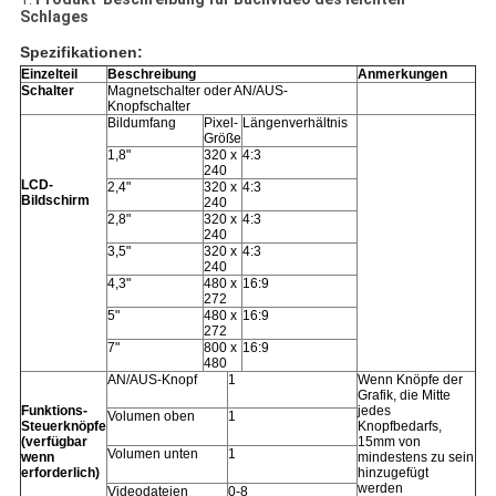
Schlages
Spezifikationen:
Einzelteil
Beschreibung
Anmerkungen
Schalter
Magnetschalter oder AN/AUS-
Knopfschalter
Bildumfang
Pixel-
Längenverhältnis
Größe
1,8"
320 x
4:3
240
LCD-
2,4"
320 x
4:3
Bildschirm
240
2,8"
320 x
4:3
240
3,5"
320 x
4:3
240
4,3"
480 x
16:9
272
5"
480 x
16:9
272
7"
800 x
16:9
480
AN/AUS-Knopf
1
Wenn Knöpfe der
Grafik, die Mitte
Funktions-
jedes
Volumen oben
1
Steuerknöpfe
Knopfbedarfs,
(verfügbar
15mm von
Volumen unten
1
wenn
mindestens zu sein
erforderlich)
hinzugefügt
werden
Videodateien
0-8