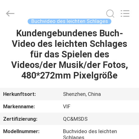
Videoinfolder
Technology
Co.,
Ltd..
All
Buchvideo des leichten Schlages
Rights
Reserved.
Kundengebundenes Buch-
HAUS
Video des leichten Schlages
PRODUKTE
für das Spielen des
Videos/der Musik/der Fotos,
ÜBER
480*272mm Pixelgröße
UNS
Herkunftsort:
Shenzhen, China
FABRIK-
Markenname:
VIF
AUSFLUG
Zertifizierung:
QC&MSDS
QUALITÄTSKONTROLLE
Modellnummer:
Buchvideo des leichten
Schlages