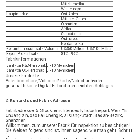
Mittelamerika
Westeuropa
Hauptmärkte:
Ost-Asien
Mittlerer Osten
Ozeanien
Afrika
Südostasien
Osteuropa
Nordamerika
Gesamtjahresumsatz-Volumen:
US$50 Million - US$100 Million
Export-Prozentsatz:
81% - 90%
Fabrikinformationen
Zahl von R&D-Personal:
5 - 10 Menschen
Zahl von QC-Personal:
5 - 10 Menschen
Unsere Produkte
Videobroschüre/Videogrußkarte/Videobuchvideo
geschäftskarte Digital-Fotorahmen leichten Schlages
3.
Kontakte und Fabrik Adresse
Fabrikadresse: 6. Stock, errichtendes F, Industriepark Weis YE
Chuang Xin, oad Fall Cheng R, XI Xiang-Stadt, Bao'an-Bezirk,
Shenzhen
Willkommen, zum unserer Fabrik für Inspektion zu besichtigen!
Die Weisen folgend sind ist, Ihnen sagend, wie man geht. Schritt
1,