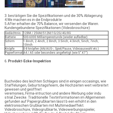
3. bestätigen Sie die Spezifikationen und die 30% Ablagerung
4.We machen es in die Endprodukte
5.After erhalten die 70% Balance, wir versenden die Waren.
Kundengebundene Spezifikationen (Videobroschüre):
Gedächtnis
128M / 256M/512M/1G/2G/4G/8G
Batterie
500-6000 Milliamperestunde (wieder aufladbar)
Schirm
1.8inch, 2.4inch, 2.8inch, 3.5inch, 4.3inch, 5inch, 7inch,
10inch
Knöpfe
0-8 knöpfen (AN/AUS--, Spiel/Pause, Videoauswahl etc.)
Papierformat
A4 / A5 oder besonders angefertigt (wie 5" X7“)
6.
Produkt-Ecke-Inspektion
Buchvideo des leichten Schlages sind in einigen occasings, wie
Staffelungen, Geburtstagsfeiern, die Hochzeiten weit verbreitet
gewesen und geöffnet
veremonies, Firma-intruction und andere Werbung oder indu
strial Zwecke. Traditionelle Textinformationen im Allgemeinen
gefunden auf Papiergrußkarten lässt b een erhöht in den
elektronischen Grußkarten mit Multimediaeffekt.
Videobroschüre, Videogrußkarte, Videowerbungsspieler,