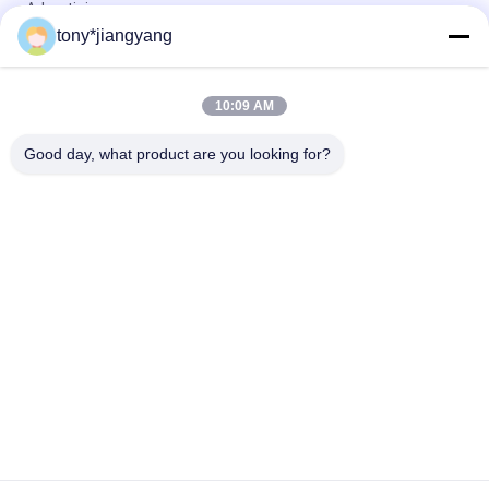
Advertising
tony*jiangyang
POP-Spieler LCD-Bildschirm 12inch Android 4,2 8GB ROM Flip
Book Video
10:09 AM
Buch-Video 7 Zoll TFT-leichten Schlages für die Werbung,
Videobroschüre mit Gedächtnis 2G
Good day, what product are you looking for?
Beliebte Kategorien
Alle
Lcd-Videobroschüre
Video-Grußkarte
Videokarte LCD
Videobroschürenkarte
Video In Der 
Videovisitenkarte
Druckbroschüre
Buchvideo Des 
Videopostkarte
Leichten Schlages