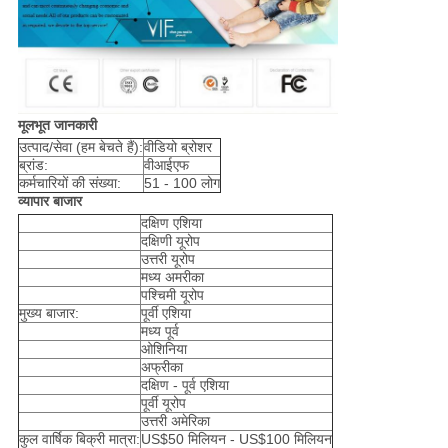
मूलभूत जानकारी
उत्पाद/सेवा (हम बेचते हैं):
वीडियो ब्रोशर
ब्रांड:
वीआईएफ
कर्मचारियों की संख्या:
51 - 100 लोग
व्यापार बाजार
दक्षिण एशिया
दक्षिणी यूरोप
उत्तरी यूरोप
मध्य अमरीका
पश्चिमी यूरोप
मुख्य बाजार:
पूर्वी एशिया
मध्य पूर्व
ओशिनिया
अफ्रीका
दक्षिण - पूर्व एशिया
पूर्वी यूरोप
उत्तरी अमेरिका
कुल वार्षिक बिक्री मात्रा:
US$50 मिलियन - US$100 मिलियन