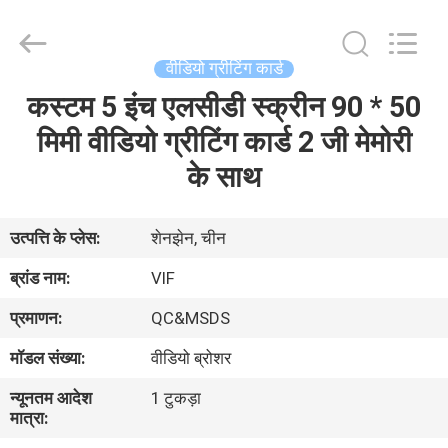
Shenzhen
Videoinfolder
Technology
Co.,
Ltd..
वीडियो ग्रीटिंग कार्ड
All
Rights
Reserved.
कस्टम 5 इंच एलसीडी स्क्रीन 90 * 50
घर
मिमी वीडियो ग्रीटिंग कार्ड 2 जी मेमोरी
उत्पादों
के साथ
हमारे
उत्पत्ति के प्लेस:
शेनझेन, चीन
बारे
ब्रांड नाम:
VIF
में
प्रमाणन:
QC&MSDS
मॉडल संख्या:
वीडियो ब्रोशर
कारखाना
न्यूनतम आदेश
1 टुकड़ा
भ्रमण
मात्रा: