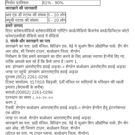
निर्यात प्रतिशत:
81% - 90%
कारखाने की जानकारी
आर एंड डी स्टाफ की संख्या:
5 - 10 लोग
क्यूसी स्टाफ की संख्या:
5 - 10 लोग
हमारे उत्पाद
प्रिंट ब्रोशर/वीडियो ब्रोशर/वीडियो ग्रीटिंग कार्ड/वीडियो बिजनेस कार्ड/डिजिटल फोटो
फ्रेम/एलसीडी वीडियो कार्ड में वीडियो
3. संपर्क और कारखाने का पता
कारखाने का पता: छठी मंजिल, बिल्डिंग एफ, वेई ये चुआंग शिन औद्योगिक पार्क, हैंग चेंग
आर ओड, शी जियांग टाउन, बाओआन जिला, शेन्ज़ेन
निरीक्षण के लिए हमारे कारखाने का दौरा करने के लिए आपका स्वागत है!नीचे दिए गए
तरीके आपको बता रहे हैं कि कैसे जाना है।चरण 1,
बस: हांगकांग अंतर्राष्ट्रीय हवाई अड्डा-> शेन्ज़ेन बाओआन अंतर्राष्ट्रीय हवाई अड्डा
जगह पर पहुंचें: हांगकांग अंतरराष्ट्रीय हवाई अड्डा
दूरभाष:(852) 2261-0296
टिकट कार्यालय: ए17/ए18 खिड़की, 5वीं मंजिल पर यात्रियों के परिवहन की पहली
इमारत (केएफसी के करीब)
बताओ:(00852) 2261-0296
प्रस्थान का समय ८:००-२०:००
चरण 2,
टैक्सी: शेन्ज़ेन बाओआन अंतरराष्ट्रीय हवाई अड्डे-> शेन्ज़ेन हेंगफेंग हैयू इंटरनेशनल
एच ओटेल
जगह पर जाओ: शेन्ज़ेन बाओआन अंतरराष्ट्रीय हवाई अड्डा
कारखाने का पता: छठी मंजिल, बिल्डिंग एफ, वेई ये चुआंग शिन औद्योगिक पार्क, हैंग चेंग
आर ओड, शी जियांग टाउन, बाओआन जिला, शेन्ज़ेन
(होटल का पता: न्यू टाउन प्लाजा, बाओआन जिला, शेन्ज़ेन)