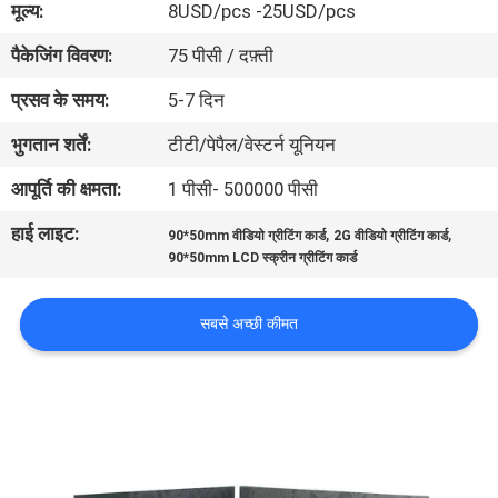
मूल्य:
8USD/pcs -25USD/pcs
गुणवत्ता
पैकेजिंग विवरण:
75 पीसी / दफ़्ती
नियंत्रण
प्रसव के समय:
5-7 दिन
संपर्क
भुगतान शर्तें:
टीटी/पेपैल/वेस्टर्न यूनियन
करें
आपूर्ति की क्षमता:
1 पीसी- 500000 पीसी
हाई लाइट:
,
,
90*50mm वीडियो ग्रीटिंग कार्ड
2G वीडियो ग्रीटिंग कार्ड
एक
90*50mm LCD स्क्रीन ग्रीटिंग कार्ड
उद्धरण
का
सबसे अच्छी कीमत
अनुरोध
करें
साइटमैप