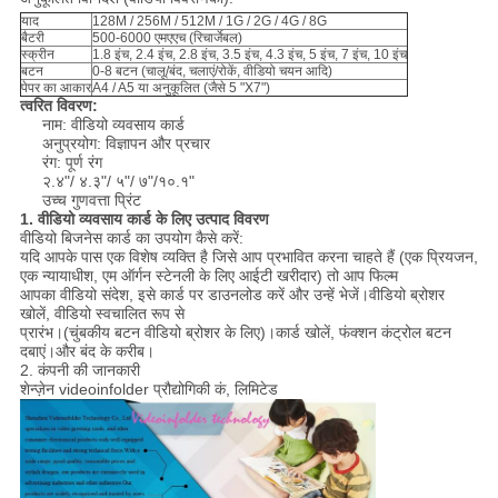
याद
128M / 256M / 512M / 1G / 2G / 4G / 8G
बैटरी
500-6000 एमएएच (रिचार्जेबल)
स्क्रीन
1.8 इंच, 2.4 इंच, 2.8 इंच, 3.5 इंच, 4.3 इंच, 5 इंच, 7 इंच, 10 इंच
बटन
0-8 बटन (चालू/बंद, चलाएं/रोकें, वीडियो चयन आदि)
पेपर का आकार
A4 / A5 या अनुकूलित (जैसे 5 "X7")
त्वरित विवरण:
नाम: वीडियो व्यवसाय कार्ड
अनुप्रयोग: विज्ञापन और प्रचार
रंग: पूर्ण रंग
२.४"/ ४.३"/ ५"/ ७"/१०.१"
उच्च गुणवत्ता प्रिंट
1. वीडियो व्यवसाय कार्ड के लिए उत्पाद विवरण
वीडियो बिजनेस कार्ड का उपयोग कैसे करें:
यदि आपके पास एक विशेष व्यक्ति है जिसे आप प्रभावित करना चाहते हैं (एक प्रियजन,
एक न्यायाधीश, एम ऑर्गन स्टेनली के लिए आईटी खरीदार) तो आप फिल्म
आपका वीडियो संदेश, इसे कार्ड पर डाउनलोड करें और उन्हें भेजें।वीडियो ब्रोशर
खोलें, वीडियो स्वचालित रूप से
प्रारंभ।(चुंबकीय बटन वीडियो ब्रोशर के लिए)।कार्ड खोलें, फंक्शन कंट्रोल बटन
दबाएं।और बंद के करीब।
2. कंपनी की जानकारी
शेन्ज़ेन videoinfolder प्रौद्योगिकी कं, लिमिटेड