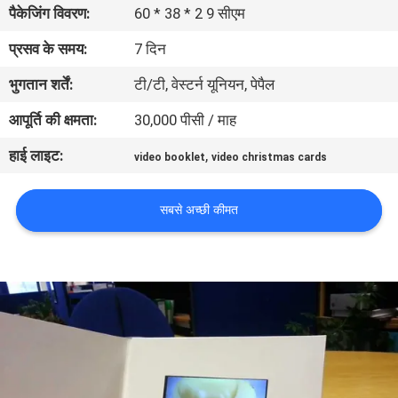
पैकेजिंग विवरण:
60 * 38 * 2 9 सीएम
गुणवत्ता
नियंत्रण
प्रसव के समय:
7 दिन
भुगतान शर्तें:
टी/टी, वेस्टर्न यूनियन, पेपैल
संपर्क
आपूर्ति की क्षमता:
30,000 पीसी / माह
करें
हाई लाइट:
,
video booklet
video christmas cards
एक
सबसे अच्छी कीमत
उद्धरण
का
अनुरोध
करें
साइटमैप