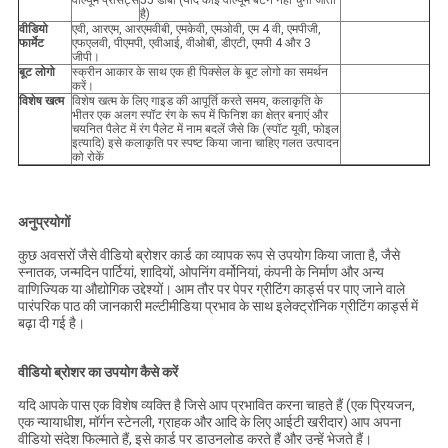
वॉल्यूम प्रीसेट्स
55 डीबी (यदि कोई वॉल्यूम बटन नहीं चुना जाता
है)
वीडियो
एवी, आरएम, आरएमवीबी, एमकेवी, एमओवी, एम 4 वी, एमपीजी,
फार्मेट
एफएलवी, पीएमपी, एवीआई, वीओबी, डीएटी, एमपी 4 और 3
जीपी।
बूट लोगो
स्क्रीन आकार के साथ एक ही पिक्सेल के बूट लोगो का समर्थन
करें।
विशेष खत्म
विशेष खत्म के लिए गाइड की आपूर्ति करते समय, कलाकृति के
भीतर एक अलग स्पॉट रंग के रूप में फिनिश का क्षेत्र बनाएं और
चयनित पैलेट में रंग पैलेट में नाम बदलें जैसे कि (स्पॉट यूवी, फोइल
इत्यादि) इसे कलाकृति पर स्पष्ट किया जाना चाहिए गलत उत्पादन
को रोकें
अनुप्रयोगों
कुछ अवसरों जैसे वीडियो ब्रोशर कार्ड का व्यापक रूप से उपयोग किया जाता है, जैसे
स्नातक, जन्मदिन पार्टियां, शादियों, ओपनिंग वर्मोनियां, कंपनी के निर्माण और अन्य
वाणिज्यिक या औद्योगिक उद्देश्यों। आम तौर पर पेपर ग्रीटिंग कार्ड्स पर पाए जाने वाले
पारंपरिक पाठ की जानकारी मल्टीमीडिया प्रभाव के साथ इलेक्ट्रॉनिक ग्रीटिंग कार्ड्स में
बढ़ा दी गई है।
वीडियो ब्रोशर का उपयोग कैसे करें
यदि आपके पास एक विशेष व्यक्ति है जिसे आप प्रभावित करना चाहते हैं (एक प्रियजन,
एक न्यायाधीश, मॉर्गन स्टेनली, ग्राहक और आदि के लिए आईटी खरीदार) आप अपना
वीडियो संदेश फिल्माते हैं, इसे कार्ड पर डाउनलोड करते हैं और उन्हें भेजते हैं।