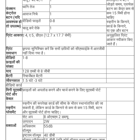
चालू / बंद बटन
1
कलाकृति में बटन
जोड़ते समय, प्रत्येक
ध्वनि तेज
1
फंक्शन
बटन का केंद्र कम से
कंट्रोल
कम 15 मिमी होना
आवाज निचे
1
बटन (यदि
चाहिए
वीडियो फाइलें
0-8
आवश्यक हो
स्क्रीन के किनारे,
तो उपलब्ध)
कार्ड के किनारे,
चालू करे रोके
1
या एक और बटन
प्रिंट आकार
ए 4, ए 5, डीएल (12.7 x 17.7 सेमी)
अनुकूलित प्रिंट
आकार स्वीकार किए
जाते हैं।
प्रिंट
कृपया सुनिश्चित करें कि सभी छवियों को सीएमवाईके में आरजीबी
समाधान
नहीं दिया गया है।
वीडियो
1-8
फ़ाइलों की
संख्या
याद
128 एमबी से 8 जीबी
बैटरी
रिचार्जेबल बैटरी
जीवनकाल
1.5 घंटे -3 घंटे
वीडियो कार्ड
मिनी
यूएसबी
फ़ाइलों को अपलोड करने और चार्ज करने के लिए यूएसबी पोर्ट
पोर्ट
और
केबल
स्क्रीन की रूपरेखा कार्ड की सीमा के भीतर स्थानांतरित की जा
स्क्रीन
सकती है, लेकिन कार्ड के किनारे से कम से कम 15 मिमी, बटन
प्लेसमेंट
और यूएसबी पोर्ट होना चाहिए।
सेट अप
8 ओएचएम 2 डब्ल्यू
उत्पादन
2W
वक्ताओं
अधिकतम
55dB
वॉल्यूम
इष्टतम वॉल्यूम
40 डीबी