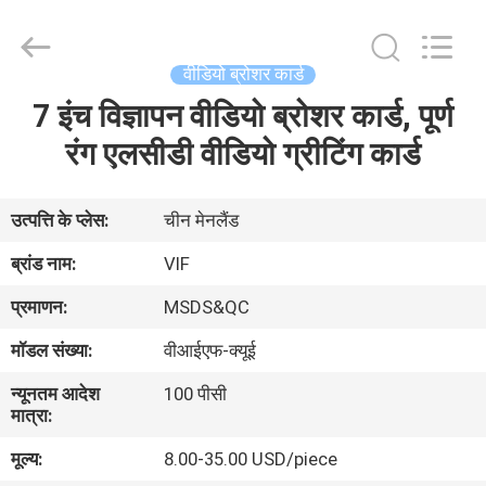
Shenzhen
Videoinfolder
Technology
Co.,
Ltd..
वीडियो ब्रोशर कार्ड
All
Rights
Reserved.
7 इंच विज्ञापन वीडियो ब्रोशर कार्ड, पूर्ण
घर
रंग एलसीडी वीडियो ग्रीटिंग कार्ड
उत्पादों
उत्पत्ति के प्लेस:
चीन मेनलैंड
हमारे
ब्रांड नाम:
VIF
बारे
प्रमाणन:
MSDS&QC
में
मॉडल संख्या:
वीआईएफ-क्यूई
न्यूनतम आदेश
100 पीसी
कारखाना
मात्रा:
भ्रमण
मूल्य:
8.00-35.00 USD/piece