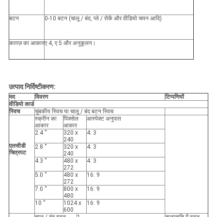
बटन
0-10 बटन (चालू / बंद, प्ले / रोकें और वीडियो चयन आदि)
काग़ज़ का आकार
ए 4, ए 5 और अनुकूलन।
उत्पाद निर्दिष्टीकरण:
मद
विवरण
टिप्पणियों
वीडियो कार्ड
स्विच
चुंबकीय स्विच या चालू / बंद बटन स्विच
स्क्रीन का
पिक्सेल
आस्पेक्ट अनुपात
आकार
आकार
2.4 ''
320 x
4: 3
240
एलसीडी
2.8 ''
320 x
4: 3
चित्रपट
240
4.3 ''
480 x
4: 3
272
5.0 ''
480 x
16: 9
272
7.0 ''
800 x
16: 9
480
10 ''
1024 x
16: 9
600