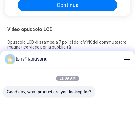
Continua
Video opuscolo LCD
Opuscolo LCD di stampa a 7 pollici del cMYK del commutatore
magnetico video per la pubblicità
tony*jiangyang
monitor portatile di gioco del monitor del video opuscolo LCD di
1080P HDMI 15,6» per PS4 Xbox
Nuova idea voi affissione a cristalli liquidi mai non veduta
11:09 AM
schermare stampa di colore pieno della cartolina d'auguri e
video gioco
Good day, what product are you looking for?
Categorie popolari
Tutti
Video Opuscolo LCD
Video Greeting Card