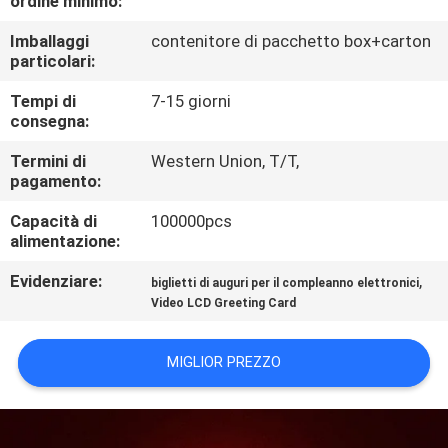
ordine minimo:
CONTROLLO
Imballaggi
contenitore di pacchetto box+carton
DI
particolari:
QUALITÀ
Tempi di
7-15 giorni
consegna:
CONTATTICI
Termini di
Western Union, T/T,
pagamento:
RICHIEDA
Capacità di
100000pcs
UNA
alimentazione:
CITAZIONE
Evidenziare:
,
biglietti di auguri per il compleanno elettronici
Video LCD Greeting Card
MAPPA
MIGLIOR PREZZO
DEL
SITO