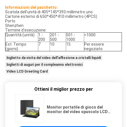
Informazioni del pacchetto:
Scatola dell'unità di 405*145*393 millimetro uno
Cartone esterno di 650*450*410 millimetro (4PCS)
Porto
Shenzhen
Termine d'esecuzione:
Quantità (unità)
1 -
201 -
501 -
>1000
200
500
1000
Est. Tempo
7
10
15
Per essere
(giorni)
negoziato
biglietto da visita del video dell'affissione a cristalli liquidi
biglietti di auguri per il compleanno elettronici
Video LCD Greeting Card
Ottieni il miglior prezzo per
Monitor portatile di gioco del
monitor del video opuscolo LCD
di 1080P HDMI 15,6» per PS4 Xbox