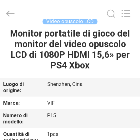
Shenzhen
Videoinfolder
Technology
Co.,
Ltd..
Video opuscolo LCD
All
Rights
Reserved.
Monitor portatile di gioco del
CASA
monitor del video opuscolo
PRODOTTI
LCD di 1080P HDMI 15,6» per
PS4 Xbox
CIRCA
NOI
Luogo di
Shenzhen, Cina
origine:
GIRO
Marca:
VIF
DELLA
Numero di
P15
modello:
FABBRICA
Quantità di
1pcs