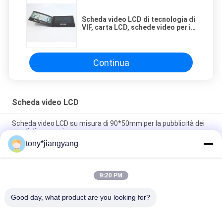
Scheda video LCD di tecnologia di
VIF, carta LCD, schede video per il
personaggio
Continua
Scheda video LCD
Scheda video LCD su misura di 90*50mm per la pubblicità dei
regali di promozione
tony*jiangyang
Colore pieno LCD della carta dell'opuscolo di tecnologia di VIF
video e sfalsare stampa di CMYK
9:20 PM
Scheda video LCD del ODM dell'OEM per la pubblicità della
stampa su ordinazione dell'invito
Good day, what product are you looking for?
Categorie popolari
Tutti