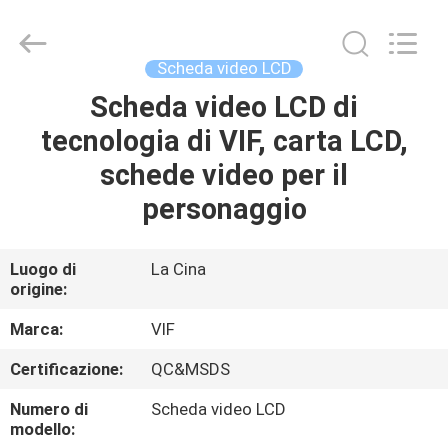
Shenzhen
Videoinfolder
Technology
Co.,
Ltd..
Scheda video LCD
All
Rights
Reserved.
Scheda video LCD di
CASA
tecnologia di VIF, carta LCD,
PRODOTTI
schede video per il
personaggio
CIRCA
NOI
Luogo di
La Cina
origine:
GIRO
Marca:
VIF
DELLA
Certificazione:
QC&MSDS
FABBRICA
Numero di
Scheda video LCD
modello: