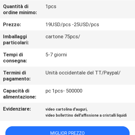
CONTROLLO
Quantità di
1pcs
ordine minimo:
DI
QUALITÀ
Prezzo:
19USD/pcs -25USD/pcs
Imballaggi
cartone 75pcs/
CONTATTICI
particolari:
Tempi di
5-7 giorni
consegna:
RICHIEDA
UNA
Termini di
Unità occidentale del TT/Paypal/
pagamento:
CITAZIONE
Capacità di
pc 1pcs- 500000
alimentazione:
MAPPA
Evidenziare:
,
video cartolina d'auguri
DEL
video bollettino dell'affissione a cristalli liquidi
SITO
MIGLIOR PREZZO