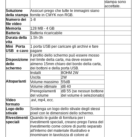
stampa sono
accettate.
Soluzione
Assicuri prego che tutte le immagini siano
della stampa
fornite in CMYK non RGB.
Numero dei
1-8
file video
Memoria
128 MB - 4 GB
Batteria
Batteria ricaricabile
Durata della
1.5h-3h
vita
Mini Porta
1 porta USB per caricare gli archivi e fare
USB e cavo
pagare
Il profilo dello schermo può essere mosso
Disposizione
nel limite della carta, ma deve essere
dello
almeno 15mm chiaro del bordo della carta,
schermo
dei bottoni e della porta USB.
Installi
8OHM 2W
Uscita
2W
Altoparlanti
Volume massimo
55dB
Volume ottimale
dB 40
Preregolamenti
dB 55 (se nessun bottone
del volume
del volume è selezionato)
Video
.avi, mp4, ecc.
formato
Logo dello
Sostenga un logo dello stivale degli stessi
stivale
pixel con le dimensioni dello schermo.
Rivestimenti
Quando le guide di fornitura per i
speciali
rivestimenti speciali, creano prego l'area del
rivestimento come colore di punto separato
all'interno del materiale illustrativo e
rinominare in tavolozza di colore al