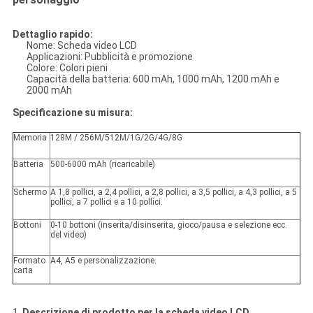
Dettaglio rapido:
Nome: Scheda video LCD
Applicazioni: Pubblicità e promozione
Colore: Colori pieni
Capacità della batteria: 600 mAh, 1000 mAh, 1200 mAh e
2000 mAh
Specificazione su misura:
Memoria
128M / 256M/512M/1G/2G/4G/8G
Batteria
500-6000 mAh (ricaricabile)
Schermo
A 1,8 pollici, a 2,4 pollici, a 2,8 pollici, a 3,5 pollici, a 4,3 pollici, a 5
pollici, a 7 pollici e a 10 pollici.
Bottoni
0-10 bottoni (inserita/disinserita, gioco/pausa e selezione ecc.
del video)
Formato
A4, A5 e personalizzazione.
carta
1.
Descrizione di prodotto per la scheda video LCD