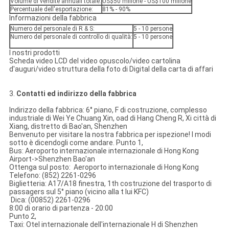
Volume di vendite annuali totale:
US$50 milione - US$100 milione
Percentuale dell'esportazione:
81% - 90%
Informazioni della fabbrica
Numero del personale di R & S:
5 - 10 persone
Numero del personale di controllo di qualità:
5 - 10 persone
I nostri prodotti
Scheda video LCD del video opuscolo/video cartolina
d'auguri/video struttura della foto di Digital della carta di affari
3.
Contatti ed indirizzo della fabbrica
Indirizzo della fabbrica: 6° piano, F di costruzione, complesso
industriale di Wei Ye Chuang Xin, oad di Hang Cheng R, Xi città di
Xiang, distretto di Bao'an, Shenzhen
Benvenuto per visitare la nostra fabbrica per ispezione! I modi
sotto è dicendogli come andare. Punto 1,
Bus: Aeroporto internazionale internazionale di Hong Kong
Airport->Shenzhen Bao'an
Ottenga sul posto: Aeroporto internazionale di Hong Kong
Telefono: (852) 2261-0296
Biglietteria: A17/A18 finestra, 1th costruzione del trasporto di
passagers sul 5° piano (vicino alla t lui KFC)
Dica: (00852) 2261-0296
8:00 di orario di partenza - 20:00
Punto 2,
Taxi: Otel internazionale dell'internazionale H di Shenzhen