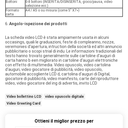
Bottoni
0-8 bottoni (INSERITA/DISINSERITA, gioco/pausa, video
selezione ecc.)
Formato
A4 / A5 o su misura (come 5" X7»)
carta
6.
Angolo-ispezione dei prodotti
La scheda video LCD è stata ampiamente usata in alcuni
occasings, quali le graduazioni, feste di compleanno, nozze,
veremonies d'apertura, intruction della società ed altri annuncio
pubblicitario o scopi strial di indu. Le informazioni tradizionali del
testo hanno trovato generalmente sulle cartoline d'auguri di
carta hanno b een migliorato in cartoline d'auguri elettroniche
con effetto di multimedia. Video opuscolo, video cartolina
d'auguri, video giocatore di pubblicità, video opuscolo,
automobile accogliente LCD d, cartolina d'auguri di Digital,
giocatore di pubblicità, video manifesto, carte del riproduttore
video, video giocatore del ing di advertis, invito LCD
Video bollettino LCD
video opuscolo digitale
Video Greeting Card
Ottieni il miglior prezzo per