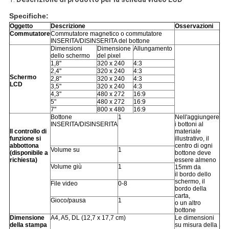
Specifiche:
Oggetto
Descrizione
Osservazioni
Commutatore
Commutatore magnetico o commutatore
INSERITA/DISINSERITA del bottone
Dimensioni
Dimensione
Allungamento
dello schermo
del pixel
1,8"
320 x 240
4:3
2,4"
320 x 240
4:3
Schermo
2,8"
320 x 240
4:3
LCD
3,5"
320 x 240
4:3
4,3"
480 x 272
16:9
5"
480 x 272
16:9
7"
800 x 480
16:9
Bottone
1
Nell'aggiungere
INSERITA/DISINSERITA
i bottoni al
Il controllo di
materiale
funzione si
illustrativo, il
abbottona
centro di ogni
Volume su
1
(disponibile a
bottone deve
richiesta)
essere almeno
Volume giù
1
15mm da
il bordo dello
schermo, il
File video
0-8
bordo della
carta,
Gioco/pausa
1
o un altro
bottone
Dimensione
A4, A5, DL (12,7 x 17,7 cm)
Le dimensioni
della stampa
su misura della