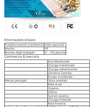
Informazioni di base
Prodotto/servizio (vendiamo):
Video opuscolo
Marche:
VIF
Numero degli impiegati:
51 - 100 persone
Commercio & mercato
Asia Meridionale
L'Europa meridionale
L'Europa settentrionale
L'America Centrale
Europa occidentale
Mercati principali:
L'Asia orientale
Metà di est
Oceania
L'Africa
Sud-est asiatico
L'Europa Orientale
Nord America