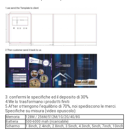
3. confermi le specifiche ed il deposito di 30%
4.We lo trasformano i prodotti finiti
5.After ottengono l'equilibrio di 70%, noi spediscono le merci.
Specifiche su misura (video opuscolo):
Memoria
128M / 256M/512M/1G/2G/4G/8G
Batteria
500-6000 mah (ricaricabile)
Schermo
1.8inch, 2.4inch, 2.8inch, 3.5inch, 4.3inch, 5inch, 7inch, 10inch