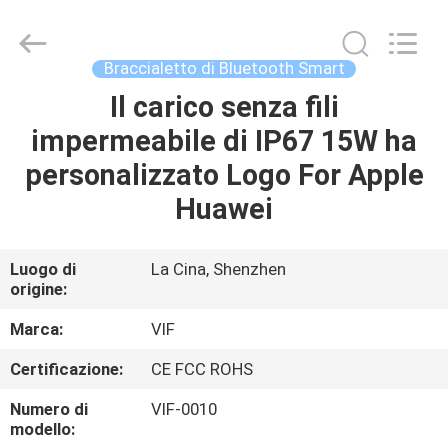
Shenzhen
Videoinfolder
Technology
Co.,
Ltd..
Braccialetto di Bluetooth Smart
All
Rights
Reserved.
Il carico senza fili
CASA
impermeabile di IP67 15W ha
PRODOTTI
personalizzato Logo For Apple
Huawei
CIRCA
NOI
Luogo di
La Cina, Shenzhen
origine:
GIRO
Marca:
VIF
DELLA
Certificazione:
CE FCC ROHS
FABBRICA
Numero di
VIF-0010
modello: