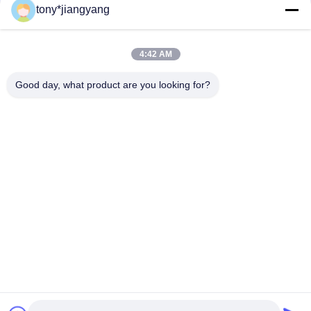
tony*jiangyang
Il carico senza fili impermeabile di IP67 15W ha personalizzato
Logo For Apple Huawei
4:42 AM
caricatore senza fili rotondo ultra sottile di distanza 15W Qi di
6mm per l'iPhone 12
Good day, what product are you looking for?
Categorie popolari
Tutti
Video Opuscolo LCD
Video Greeting Card
Video Carta 
Scheda Video LCD
Dell'opuscolo
Video In Opuscolo 
Video Biglietto Da 
Della Stampa
Visita
Video Del Libro Di 
Video Cartolina
Vibrazione