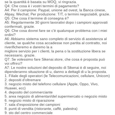
se la quantità è basata su MOQ, vi ringrazia.
Q4: Che cosa è i vostri termini di pagamento?
A4: Per il campione: Paypal, unione ad ovest, la Banca cinese,
Alipay, Wechat; Per produzione: T/T, o termini negoziabili, grazie.
Q5: Che cosa il termine di consegna è?
A5: Regolarmente 30 giorni lavorativi dopo i campioni approvati
confermati, grazie.
Q6: Che cosa dovrei fare se c'è qualunque problema con i miei
ordini?
A6: Abbiamo sistema sano completo di servizio di assistenza al
cliente, se qualche cosa accadesse non partita al contratto, noi
riverificheremo e daremo la a
migliore servizio per i clienti, la pena o la sostituzione libera se
necessario, grazie.
Q7: Se volessimo fare Sikenai.store, che cosa è proposta può
voi offrirci?
A7: Le nostre soluzioni del deposito di Sikenai è di seguire, noi
dipenderanno situazione di u, danno a dettagli di u la proposta.
1. Filiale degli operatori (le Telecomunicazioni, cellulare, Unicom)
2. depositi d'oltremare
3. negozio misto del telefono cellulare (Apple, Oppo, Vivo,
Huawei, ecc)
4. deposito del commerciante
5. area negozio di alimentari/del supermercato o negozio misto
6. negozio misto di riparazione
7. sala d'esposizione dei campioni
8. punti di vendita (ristorante, caffè, palestra)
9. sto del centro commerciale