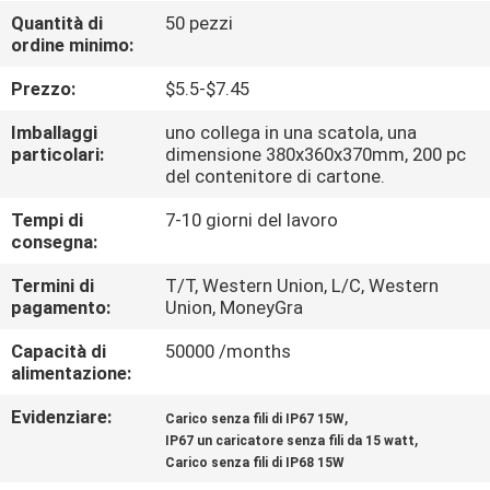
CONTROLLO
Quantità di
50 pezzi
ordine minimo:
DI
QUALITÀ
Prezzo:
$5.5-$7.45
Imballaggi
uno collega in una scatola, una
CONTATTICI
particolari:
dimensione 380x360x370mm, 200 pc
del contenitore di cartone.
Tempi di
7-10 giorni del lavoro
RICHIEDA
consegna:
UNA
Termini di
T/T, Western Union, L/C, Western
CITAZIONE
pagamento:
Union, MoneyGra
Capacità di
50000 /months
MAPPA
alimentazione:
DEL
Evidenziare:
,
Carico senza fili di IP67 15W
,
SITO
IP67 un caricatore senza fili da 15 watt
Carico senza fili di IP68 15W