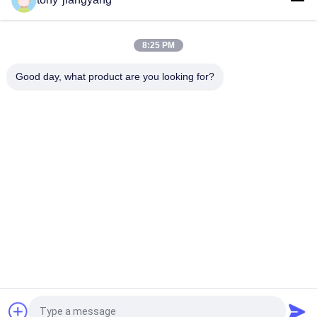
Video inviti di nozze del commutatore magnetico con
l'altoparlante incorporato, a 10.1 pollici
8:25 PM
Video in opuscolo a 5 pollici degli inviti di nozze della cartella
video, video libretto con le immagini di nozze
Good day, what product are you looking for?
Categorie popolari
Tutti
Video Opuscolo LCD
Video Greeting Card
Video Carta 
Scheda Video LCD
Dell'opuscolo
Video In Opuscolo 
Video Biglietto Da 
Della Stampa
Visita
Video Del Libro Di 
Video Cartolina
Vibrazione
Richiedi un preventivo