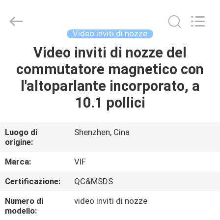
Shenzhen
Videoinfolder
Technology
Co.,
Ltd..
Video inviti di nozze
All
Rights
Reserved.
Video inviti di nozze del
CASA
commutatore magnetico con
PRODOTTI
l'altoparlante incorporato, a
10.1 pollici
CIRCA
NOI
Luogo di
Shenzhen, Cina
origine:
GIRO
Marca:
VIF
DELLA
Certificazione:
QC&MSDS
FABBRICA
Numero di
video inviti di nozze
modello: