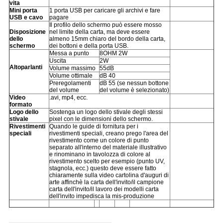
vita
Mini porta
1 porta USB per caricare gli archivi e fare
USB e cavo
pagare
Il profilo dello schermo può essere mosso
Disposizione
nel limite della carta, ma deve essere
dello
almeno 15mm chiaro del bordo della carta,
schermo
dei bottoni e della porta USB.
Messa a punto
8OHM 2W
Uscita
2W
Altoparlanti
Volume massimo
55dB
Volume ottimale
dB 40
Preregolamenti
dB 55 (se nessun bottone
del volume
del volume è selezionato)
Video
.avi, mp4, ecc.
formato
Logo dello
Sostenga un logo dello stivale degli stessi
stivale
pixel con le dimensioni dello schermo.
Rivestimenti
Quando le guide di fornitura per i
speciali
rivestimenti speciali, creano prego l'area del
rivestimento come un colore di punto
separato all'interno del materiale illustrativo
e rinominano in tavolozza di colore al
rivestimento scelto per esempio (punto UV,
stagnola, ecc.) questo deve essere fatto
chiaramente sulla video cartolina d'auguri di
arte affinchè la carta dell'invito/il campione
carta dell'invito/il lavoro dei modelli carta
dell'invito impedisca la mis-produzione