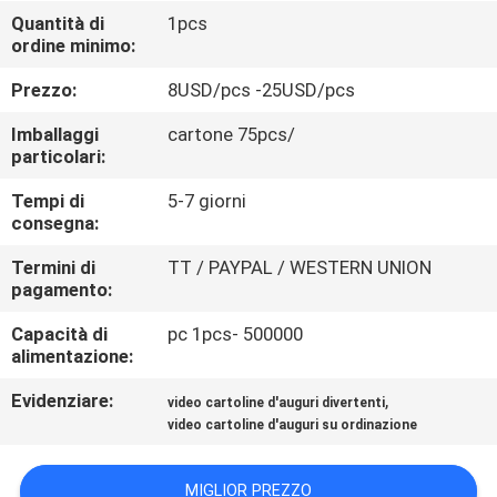
CONTROLLO
Quantità di
1pcs
ordine minimo:
DI
QUALITÀ
Prezzo:
8USD/pcs -25USD/pcs
Imballaggi
cartone 75pcs/
CONTATTICI
particolari:
Tempi di
5-7 giorni
consegna:
RICHIEDA
UNA
Termini di
TT / PAYPAL / WESTERN UNION
pagamento:
CITAZIONE
Capacità di
pc 1pcs- 500000
alimentazione:
MAPPA
Evidenziare:
,
video cartoline d'auguri divertenti
DEL
video cartoline d'auguri su ordinazione
SITO
MIGLIOR PREZZO