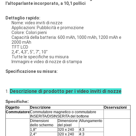
l'altoparlante incorporato, a 10,1 pollici
Dettaglio rapido:
Nome: video inviti di nozze
Applicazioni: Pubblicità e promozione
Colore: Colori pieni
Capacità della batteria: 600 mAh, 1000 mAh, 1200 mAh e
2000 mAh
TFT LCD
2,4", 4,3", 5", 7", 10"
Tutte le specifiche su misura
Immagini e video di nozze di stampa
Specificazione su misura:
Descrizione di prodotto per i video inviti di nozze
1.
Specifiche:
Oggetto
Descrizione
Osservazioni
Commutatore
Commutatore magnetico o commutatore
INSERITA/DISINSERITA del bottone
Dimensioni
Dimensione
Allungamento
dello schermo
del pixel
1,8"
320 x 240
4:3
2,4"
320 x 240
4:3