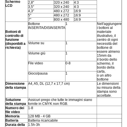
Schermo
2,8"
320 x 240
4:3
LCD
3,5"
320 x 240
4:3
4,3"
480 x 272
16:9
5"
480 x 272
16:9
7"
800 x 480
16:9
Bottone
1
Nell'aggiungere
INSERITA/DISINSERITA
i bottoni al
Bottoni di
materiale
controllo di
illustrativo, il
funzione
centro di ogni
Volume su
1
(disponibili a
necessità del
richiesta)
bottone di
essere almeno
Volume giù
1
15mm da
il bordo dello
File video
0-8
schermo, il
bordo della
carta,
Gioco/pausa
1
o un altro
bottone
Dimensione
A4, A5, DL (12,7 x 17,7 cm)
Le dimensioni
della stampa
su misura della
stampa sono
accettate.
Soluzione
Assicuri prego che tutte le immagini siano
della stampa
fornite in CMYK non RGB.
Numero dei
1-8
file video
Memoria
128 MB - 4 GB
Batteria
Batteria ricaricabile
Durata della
1.5h-3h