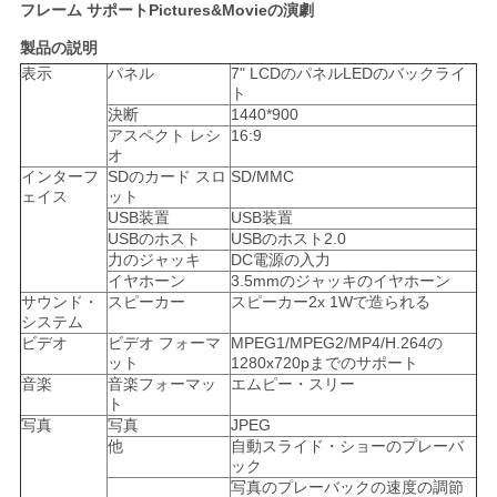
フレーム サポートPictures&Movieの演劇
用
製品の説明
を
表示
パネル
7" LCDのパネルLEDのバックライ
ト
要
決断
1440*900
アスペクト レシ
16:9
求
オ
インターフ
SDのカード スロ
SD/MMC
し
ェイス
ット
USB装置
USB装置
な
USBのホスト
USBのホスト2.0
力のジャッキ
DC電源の入力
イヤホーン
3.5mmのジャッキのイヤホーン
さ
サウンド・
スピーカー
スピーカー2x 1Wで造られる
システム
い
ビデオ
ビデオ フォーマ
MPEG1/MPEG2/MP4/H.264の
ット
1280x720pまでのサポート
音楽
音楽フォーマッ
エムピー・スリー
ト
地
写真
写真
JPEG
他
自動スライド・ショーのプレーバ
図
ック
写真のプレーバックの速度の調節