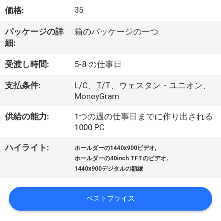
い
35
価格:
て
パッケージの詳
箱のパッケージの一つ
細:
工
受渡し時間:
5-8 の仕事日
場
支払条件:
L/C、T/T、ウェスタン・ユニオン、
旅
MoneyGram
行
供給の能力:
1つの週の仕事日までに作り出される
1000 PC
品
,
ハイライト:
ホールダーの1440x900ビデオ
,
ホールダーの40inch TFTのビデオ
質
1440x900デジタルの額縁
管
ベストプライス
理