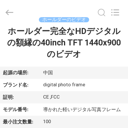
supplier.
Copyright
©
2014
-
ホールダーのビデオ
2026
Shenzhen
Videoinfolder
ホールダー完全なHDデジタル
家
Technology
Co.,
Ltd..
の額縁の40inch TFT 1440x900
All
Rights
製
Reserved.
のビデオ
品
起源の場所:
中国
私
digital photo frame
ブランド名:
達
CE ,FCC
証明:
に
モデル番号:
導かれた軽いデジタル写真フレーム
つ
100
最小注文数量: