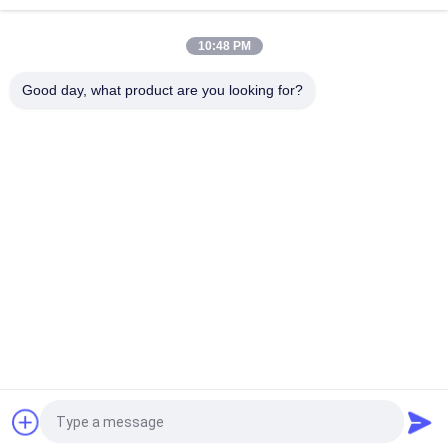
8"の日付そして温度の256MBデジタル時計大画面の表示
10:48 PM
ホールダーの人間の特徴をもつビデオ10インチのデジタル写真
フレームOEM ODMサービス
Good day, what product are you looking for?
人気カテゴリ
すべて
LCD のビデオ パンフ
ビデオ カード
レット
ビデオ パンフレッ
LCD のビデオ カード
ト カード
印刷物のパンフレッ
ビデオ名刺
トのビデオ
フリップ本のビデオ
ビデオ郵便はがき
見積依頼