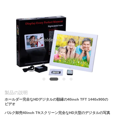
私
達
に
連
絡
し
な
さ
い
製品の説明
ホールダー完全なHDデジタルの額縁の40inch TFT 1440x900の
ビデオ
引
バルク卸売40inch Tftスクリーン完全なHD大型のデジタルの写真