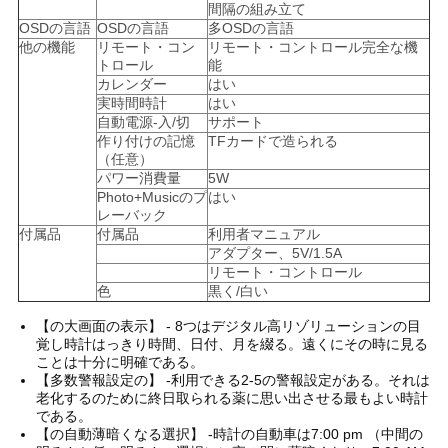
間隔の組み立て
PRIVACY
OSDの言語
OSDの言語
多OSDの言語
他の機能
リモート・コン
リモート・コントロール完全な機
POLICY
トロール
能
カレンダー
はい
実時間時計
はい
自動電源-入/切
サポート
作り付けの記憶
TFカードで造られる
（任意）
パワー消費量
5W
Photo+Musicのプ
はい
レーバック
付属品
付属品
利用者マニュアル
アダプター、5V/1.5A
リモート・コントロール
色
黒く/白い
【の大画面の表示】 - 8つはデジタル高リゾリューションの目
覚し時計はっきり時間、日付、月を綴る。遠くにその時に見る
ことは十分に明確である。
【多数警報設定の】 -利用できる2-5の警報設定がある。それは
老化するのために終日取られる薬に思い出させる最もよい時計
である。
【の自動薄暗くなる選択】 -時計の自動車は7:00 pm （中間の