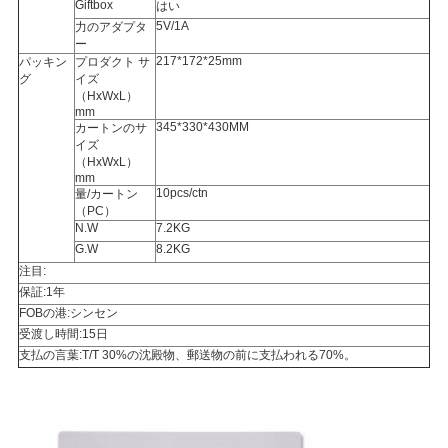
Giftbox
はい
5V/1A
力のアダプタ
ー
217*172*25mm
パッキン
プロダクト サ
グ
イズ
（HxWxL）
mm
345*330*430MM
カートンのサ
イズ
（HxWxL）
mm
10pcs/ctn
量/カートン
（PC）
N.W
7.2KG
G.W
8.2KG
注目:
保証:1年
FOBの港:シンセン
受渡し時間:15日
支払の言葉:T/T 30%の沈殿物、郵送物の前に支払われる70%。