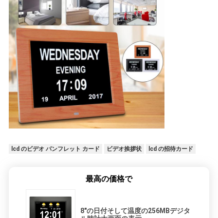
lcd のビデオ パンフレット カード
ビデオ挨拶状
lcd の招待カード
最高の価格で
8"の日付そして温度の256MBデジタ