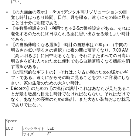
にい、
PRIVACY
【の大画面の表示】 - 8つはデジタル高リゾリューションの目
覚し時計はっきり時間、日付、月を綴る。遠くにその時に見る
POLICY
ことは十分に明確である。
【多数警報設定の】 -利用できる2-5の警報設定がある。それは
老化するのために終日取られる薬に思い出させる最もよい時計
である。
【の自動薄暗くなる選択】 -時計の自動車は7:00 pm （中間の
明るさか低い明るさの選択）に夜の間に薄暗くなり、7:00 AM
（高い明るさ）に日中明るくなる。それにまたすべての日高い
明るさを好む人々のために便利である自動薄暗くなる機能を消
す選択がある。
【の理想的なギフトの】 -それはより古い親のための暖かいギ
フトである。遠くにからその時に見ることを大いに容易にしな
さい。家の生活のための大きい時計。
Décorの】のための【の流行の設計-これはあなたが見たあるこ
とが最も敏感な目覚し時計でなければならない。それはだけで
なく、あなたの寝室のための時計、また大きい装飾および枕元
でありではない。
Spces:
LCD
LED
バックライト
8"
サイズ