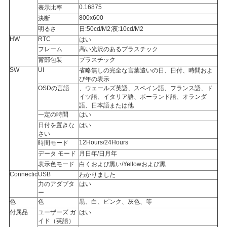
0.16875
表示比率
800x600
決断
明るさ
日:50cd/M2;夜:10cd/M2
HW
RTC
はい
フレーム
高い光沢のあるプラスチック
背部包装
プラスチック
SW
UI
省略無しの完全な言葉遣いの日、日付、時間およ
び年の表示
OSDの言語
、ウェールズ英語、スペイン語、フランス語、ド
イツ語、イタリア語、ポーランド語、オランダ
語、日本語または他
一定の時間
はい
日付を置きな
はい
さい
12Hours/24Hours
時間モード
データ モード
月日年/日月年
表示色モード
白くおよび黒い/Yellowおよび黒
Connectic
USB
わかりました
力のアダプタ
はい
ー
色
色
黒、白、ピンク、灰色、等
付属品
ユーザーズ ガ
はい
イド（英語）