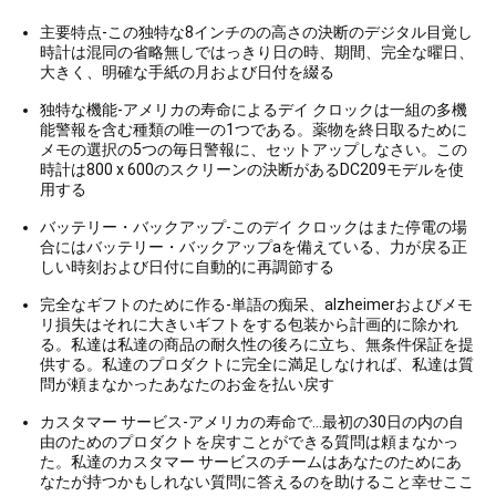
用
主要特点-この独特な8インチのの高さの決断のデジタル目覚し
時計は混同の省略無しではっきり日の時、期間、完全な曜日、
を
大きく、明確な手紙の月および日付を綴る
要
独特な機能-アメリカの寿命によるデイ クロックは一組の多機
能警報を含む種類の唯一の1つである。薬物を終日取るために
求
メモの選択の5つの毎日警報に、セットアップしなさい。この
時計は800 x 600のスクリーンの決断があるDC209モデルを使
用する
し
バッテリー・バックアップ-このデイ クロックはまた停電の場
な
合にはバッテリー・バックアップaを備えている、力が戻る正
しい時刻および日付に自動的に再調節する
さ
完全なギフトのために作る-単語の痴呆、alzheimerおよびメモ
リ損失はそれに大きいギフトをする包装から計画的に除かれ
い
る。私達は私達の商品の耐久性の後ろに立ち、無条件保証を提
供する。私達のプロダクトに完全に満足しなければ、私達は質
問が頼まなかったあなたのお金を払い戻す
地
カスタマー サービス-アメリカの寿命で…最初の30日の内の自
由のためのプロダクトを戻すことができる質問は頼まなかっ
図
た。私達のカスタマー サービスのチームはあなたのためにあ
なたが持つかもしれない質問に答えるのを助けること幸せここ