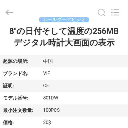
supplier.
Copyright
©
2014
-
ホールダーのビデオ
2026
Shenzhen
Videoinfolder
8"の日付そして温度の256MB
家
Technology
Co.,
Ltd..
デジタル時計大画面の表示
All
Rights
製
Reserved.
品
起源の場所:
中国
VIF
ブランド名:
私
CE
証明:
達
801DW
モデル番号:
に
100PCS
最小注文数量:
つ
20$
価格: