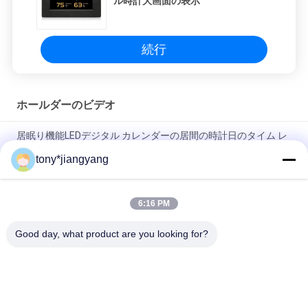
ル時計大画面の表示
続行
ホールダーのビデオ
居眠り機能LEDデジタル カレンダーの居間の時計日のタイム レ
コーダー
tony*jiangyang
8"の日付そして温度の256MBデジタル時計大画面の表示
6:16 PM
ホールダーの人間の特徴をもつビデオ10インチのデジタル写真
フレームOEM ODMサービス
Good day, what product are you looking for?
人気カテゴリ
すべて
LCD のビデオ パンフ
ビデオ カード