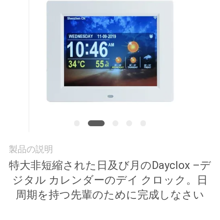
私
達
に
連
絡
し
な
製品の説明
さ
特大非短縮された日及び月のDayclox –デ
い
ジタル カレンダーのデイ クロック。日
周期を持つ先輩のために完成しなさい
引