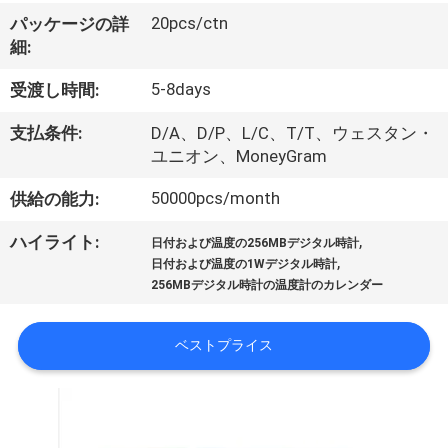
い
20pcs/ctn
パッケージの詳
て
細:
5-8days
受渡し時間:
工
支払条件:
D/A、D/P、L/C、T/T、ウェスタン・
場
ユニオン、MoneyGram
旅
50000pcs/month
供給の能力:
行
,
ハイライト:
日付および温度の256MBデジタル時計
,
日付および温度の1Wデジタル時計
256MBデジタル時計の温度計のカレンダー
品
質
ベストプライス
管
理