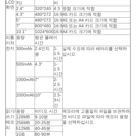
사
LCD
치)
비
화면
2.4"
320*240
4:3
명함 크기에 적합
이
4.3"
480*272
16:9
A5 카드 크기에 적합
5"
480*272
16:9
A5 또는 A4 카드 크기에 적합
트
7"
800*480
16:9
A5 또는 A4 카드 크기에 적합
10.1"
1024*600
16:9
A4 카드 크기에 적합
리튬
용량
평균 플레이
맵
이차
시간
전지
300mAh
2.4인치
1-
실제 수요에 따라 배터리를 선택하
1.5
용
십시오
시간
PRIVACY
500mAh
4.3"
1-
POLICY
1.5
시간
1000mAh
7"
2-
2.5
시간
2000mAh
10"
2.5-
3시
간
읽기/
용량
비디오 시간
메모리에 고품질의 파일을 보관하려
쓰기
면 비디오 파일에 따라 메모리 용량
128MB
9-10분
메모
을 선택하십시오.
256MB
20-25분
리
512MB
40-45분
1GB
80-90분