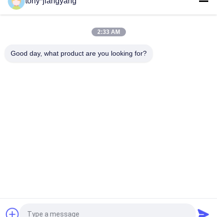
tony*jiangyang
디오 카드
VIF 기술 LCD 비디오 브로셔 카드 풀 컬러 및 오프셋 CMYK 인쇄
2:33 AM
광고 초대 주문 인쇄를 위한 OEM ODM LCD 비디오 카드
Good day, what product are you looking for?
모든
LCD 영상 소책자
비디오 인사말 카드
LCD 비디오 카드
영상 소책자 카드
인쇄 소책자에 있는 
영상 명함
영상
손가락으로 튀김 책 
영상 그림엽서
영상