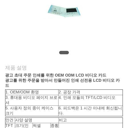
의
하
기
조
회
를
제품 설명
요
광고 초대 주문 인쇄를 위한 OEM ODM LCD 비디오 카드
광고를 위한 주문을 받아서 만들어진 인쇄 선전용 LCD 비디오 카
드
청
1. OEM/ODM 환영
2. 공장 가격
3. 휴대용 비디오 페이지 브로
4. 인쇄 모듈의 TFT/LCD 비디오
하
셔
5. 사용자 정의 종이 케이스
6. 피드백은 1 시간 이내에 회신됩니
다
크기
다.
안건
사양 설명
비고
TFT
크기(인
픽셀
종횡