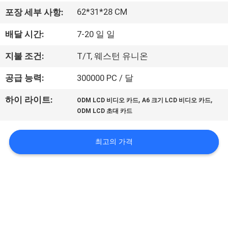
공
62*31*28 CM
포장 세부 사항:
장
배달 시간:
7-20 일 일
견
지불 조건:
T/T, 웨스턴 유니온
학
공급 능력:
300000 PC / 달
,
,
하이 라이트:
ODM LCD 비디오 카드
A6 크기 LCD 비디오 카드
품
ODM LCD 초대 카드
질
최고의 가격
관
리
문