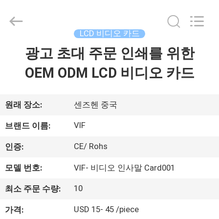
2014
-
2026
Shenzhen
Videoinfolder
LCD 비디오 카드
Technology
Co.,
광고 초대 주문 인쇄를 위한
집
Ltd..
All
Rights
OEM ODM LCD 비디오 카드
Reserved.
제
품
원래 장소:
센즈헨 중국
VIF
브랜드 이름:
회
CE/ Rohs
인증:
사
모델 번호:
VIF- 비디오 인사말 Card001
소
10
최소 주문 수량:
개
USD 15- 45 /piece
가격: