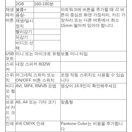
2GB
160-180분
재생
볼륨+
아트워크에 버튼을 추가할 때 각 버
제어
튼의 중심은 화면 가장자리, 카드 가
용량-
버튼
장자리 또는 다른 버튼에서 최소
재생/일시
15mm 떨어져 있어야 합니다.
정지
빨리감기
되감기
비디오 선
택
USB
미니 또는 마이크로 유형
보통 미니 타입
포트
스피
내장 스피커 8Ω2W
커
스위
마그네틱 스위치 또는
조명 작동 스위치도 사용할 수 있습
치
ON/OFF 버튼 스위치
니다.
비디
AVI, MP4, RMVB 요법.
영상이 16:9인지 확인해주세요
오 형
식
브로
A5, A4 또는 기타 크기
맞춤형
셔 카
드 크
기
인쇄
4색 CMYK 인쇄
Pantone Color는 비용을 추가합니
다