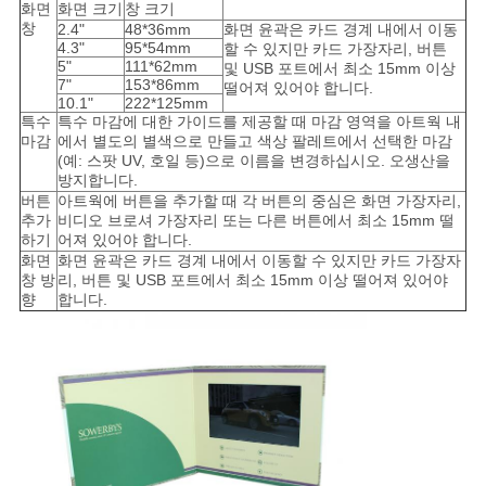
화면
화면 크기
창 크기
창
2.4"
48*36mm
화면 윤곽은 카드 경계 내에서 이동
4.3"
95*54mm
할 수 있지만 카드 가장자리, 버튼
5"
111*62mm
및 USB 포트에서 최소 15mm 이상
7"
153*86mm
떨어져 있어야 합니다.
10.1"
222*125mm
특수
특수 마감에 대한 가이드를 제공할 때 마감 영역을 아트웍 내
마감
에서 별도의 별색으로 만들고 색상 팔레트에서 선택한 마감
(예: 스팟 UV, 호일 등)으로 이름을 변경하십시오. 오생산을
방지합니다.
버튼
아트웍에 버튼을 추가할 때 각 버튼의 중심은 화면 가장자리,
추가
비디오 브로셔 가장자리 또는 다른 버튼에서 최소 15mm 떨
하기
어져 있어야 합니다.
화면
화면 윤곽은 카드 경계 내에서 이동할 수 있지만 카드 가장자
창 방
리, 버튼 및 USB 포트에서 최소 15mm 이상 떨어져 있어야
향
합니다.