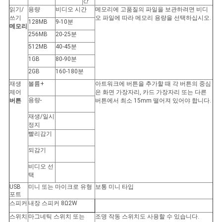
간
읽기/
용량
비디오 시간
메모리에 고품질의 파일을 보관하려면 비디
쓰기
오 파일에 따라 메모리 용량을 선택하십시오.
128MB
9-10분
메모리
256MB
20-25분
512MB
40-45분
1GB
80-90분
2GB
160-180분
재생
볼륨+
아트워크에 버튼을 추가할 때 각 버튼의 중심
제어
은 화면 가장자리, 카드 가장자리 또는 다른
용량-
버튼
버튼에서 최소 15mm 떨어져 있어야 합니다.
재생/일시
정지
빨리감기
되감기
비디오 선
택
USB
미니 또는 마이크로 유형
보통 미니 타입
포트
스피커
내장 스피커 8Ω2W
스위치
마그네틱 스위치 또는
조명 작동 스위치도 사용할 수 있습니다.