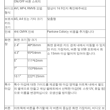
ON/OFF 버튼 스위치
비디오
AVI, MP4, RMVB 요법.
영상이 16:9인지 확인해주세요
형식
브로셔
A5, A4 또는 기타 크기
맞춤형
카드
크기
인쇄
4색 CMYK 인쇄
Pantone Color는 비용을 추가합니다
화면
화면 크기
창 크기
창
2.4"
48*36mm
화면 윤곽은 카드 경계 내에서 이동할 수 있지
만 카드 가장자리, 버튼 및 USB 포트에서 최
4.3"
95*54mm
소 15mm 이상 떨어져 있어야 합니다.
5"
111*62mm
7"
153*86mm
10.1"
222*125mm
특수
특수 마감에 대한 가이드를 제공할 때 마감 영역을 아트웍 내에서 별도
마감
의 별색으로 만들고 색상 팔레트에서 선택한 마감(예: 스팟 UV, 호일 등)
으로 이름을 변경하십시오. 오생산을 방지합니다.
버튼
아트웍에 버튼을 추가할 때 각 버튼의 중심은 화면 가장자리, 비디오 브