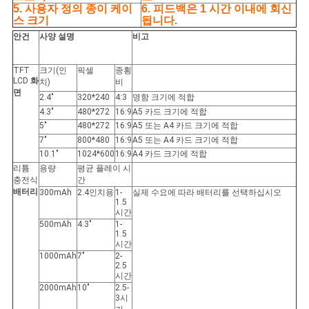
사
5. 사용자 정의 종이 케이
6. 피드백은 1 시간 이내에 회신
스 크기
됩니다.
이
안건
사양 설명
비고
트
TFT
크기(인
픽셀
종횡
LCD
화
치)
비
맵
면
2.4"
320*240
4:3
명함 크기에 적합
4.3"
480*272
16:9
A5 카드 크기에 적합
5"
480*272
16:9
A5 또는 A4 카드 크기에 적합
PRIVACY
7"
800*480
16:9
A5 또는 A4 카드 크기에 적합
10.1"
1024*600
16:9
A4 카드 크기에 적합
POLICY
리튬
용량
평균 플레이 시
충전식
간
배터리
300mAh
2.4인치용
1-
실제 수요에 따라 배터리를 선택하십시오
1.5
시간
500mAh
4.3"
1-
1.5
시간
1000mAh
7"
2-
2.5
시간
2000mAh
10"
2.5-
3시