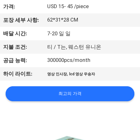
USD 15- 45 /piece
가격:
공
장
62*31*28 CM
포장 세부 사항:
견
배달 시간:
7-20 일 일
학
지불 조건:
티 / T는, 웨스턴 유니온
300000pcs/month
공급 능력:
품
,
하이 라이트:
영상 인사장
lcd 영상 우송자
질
관
최고의 가격
리
문