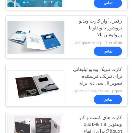
کنترل
تماس
کیفیت
رقص، آواز کارت ویدیو
بروشور با ویدئو با
با
رزولوشن بالا
ما
7.99-35.00 USD/piece MOQ:1 عدد
تماس
تماس
بگیرید
کارت تبریک ویدیو تبلیغاتی
برای تبریک، فرستنده
درخواست
تصویر ال سی دی برای
نمایشگاه عادلانه
نقل قول
8USD/pcs -25USD/pcs MOQ:1pcs
تماس
نقشه
کارت های کسب و کار
سایت
ویدئویی 1.8 &quot;-
7&quot; برای ارتقاء