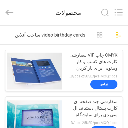
2026
Shenzhen
Videoinfolder
محصولات
Technology
Co.,
Ltd..
All
Rights
صفحه
Reserved.
video birthday cards ساخت آنلاین
اصلی
CMYK چاپ VIF سفارشی
محصولات
کارت های کسب و کار
ویدئویی برای باز کردن
درباره
vroemonies
8USD/pcs -25USD/pcs MOQ:1pcs
ما
تماس
سفارشی چند صفحه ای
تور
کارت پستال دستباف ال
کارخانه
سی دی برای نمایشگاه
عادلانه
8USD/pcs -25USD/pcs MOQ:1pcs