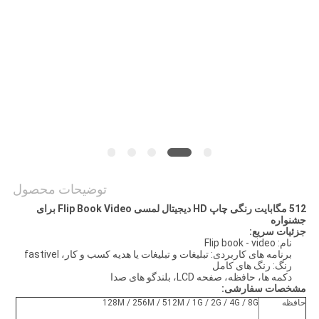
PRIVACY
POLICY
توضیحات محصول
512 مگابایت رنگی چاپ HD دیجیتال لمسی Flip Book Video برای
جشنواره
جزئیات سریع:
نام: Flip book - video
برنامه های کاربردی: تبلیغات و تبلیغات یا هدیه کسب و کار، fastivel
رنگ: رنگ های کامل
دکمه ها، حافظه، صفحه LCD، بلندگو های صدا
مشخصات سفارشی:
حافظه
128M / 256M / 512M / 1G / 2G / 4G / 8G