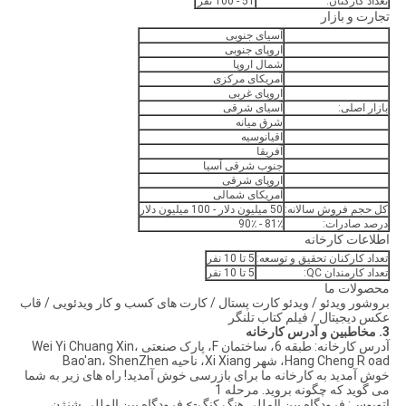
تعداد کارکنان:
51 - 100 نفر
تجارت و بازار
آسیای جنوبی
اروپای جنوبی
شمال اروپا
آمریکای مرکزی
اروپای غربی
بازار اصلی:
آسیای شرقی
شرق میانه
اقیانوسیه
آفریقا
جنوب شرقی آسیا
اروپای شرقی
آمریکای شمالی
کل حجم فروش سالانه:
50 میلیون دلار - 100 میلیون دلار
درصد صادرات:
81٪ - 90٪
اطلاعات کارخانه
تعداد کارکنان تحقیق و توسعه:
5 تا 10 نفر
تعداد کارمندان QC:
5 تا 10 نفر
محصولات ما
بروشور ویدئو / ویدئو کارت پستال / کارت های کسب و کار ویدئویی / قاب
عکس دیجیتال / فیلم کتاب تلنگر
3. مخاطبین و آدرس کارخانه
آدرس کارخانه: طبقه 6، ساختمان F، پارک صنعتی Wei Yi Chuang Xin،
Hang Cheng R oad، شهر Xi Xiang، ناحیه Bao'an، ShenZhen
خوش آمدید به کارخانه ما برای بازرسی خوش آمدید! راه های زیر به شما
می گوید که چگونه بروید. مرحله 1
اتوبوس: فرودگاه بین المللی هنگ کنگ-> فرودگاه بین المللی شنژن