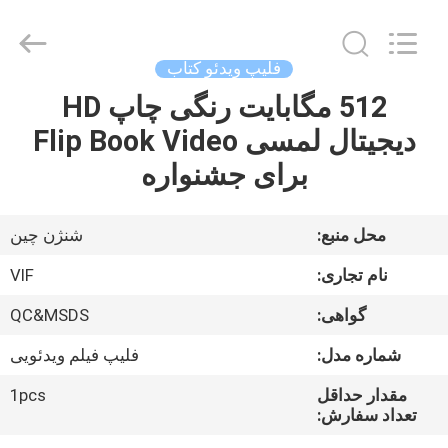
2026
Shenzhen
Videoinfolder
Technology
Co.,
فلیپ ویدئو کتاب
Ltd..
All
Rights
512 مگابایت رنگی چاپ HD
صفحه
Reserved.
دیجیتال لمسی Flip Book Video
اصلی
برای جشنواره
محصولات
محل منبع:
شنژن چین
درباره
نام تجاری:
VIF
ما
گواهی:
QC&MSDS
شماره مدل:
فلیپ فیلم ویدئویی
تور
کارخانه
مقدار حداقل
1pcs
تعداد سفارش: