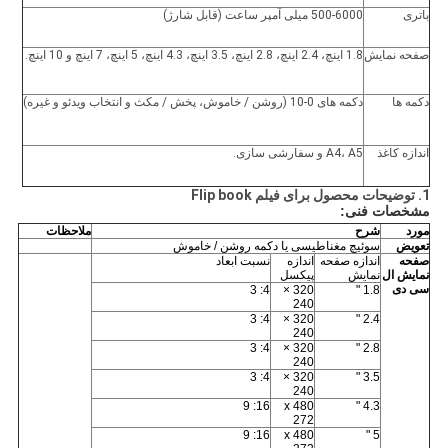
باتری
500-6000 میلی آمپر ساعت (قابل شارژ)
صفحه نمایش
1.8 اینچ، 2.4 اینچ، 2.8 اینچ، 3.5 اینچ، 4.3 اینچ، 5 اینچ، 7 اینچ و 10 اینچ.
دکمه ها
دکمه های 0-10 (روشن / خاموش، پخش / مکث و انتخاب ویدئو و غیره)
اندازه کاغذ
A4، A5 و سفارشی سازی.
1. توضیحات محصول برای فیلم Flip book
مشخصات فنی:
مورد
شرح
ملاحظات
تعویض
سوئیچ مغناطیسی یا دکمه روشن / خاموش
صفحه
اندازه صفحه
اندازه
نسبت ابعاد
نمایش ال
نمایش
پیکسل
سی دی
4: 3
320 ×
1.8 "
240
4: 3
320 ×
2.4 "
240
4: 3
320 ×
2.8 "
240
4: 3
320 ×
3.5 "
240
16: 9
480 x
4.3 "
272
16: 9
480 x
5 "