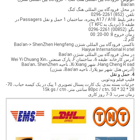
Bao'an
در محل: فرودگاه بین المللی هنگ کنگ
تلفن: (852) 2261-0296
دفتر بلیط: A17 / A18 پنجره، ساختمان 1 حمل و نقل Passagers در
طبقه 5 (نزدیک به T KFC)
بگو: (00852) 2261-0296
زمان خروج 8: 00-20: 00
گام 2،
تاکسی: فرودگاه بین المللی شنژن Bao'an-> ShenZhen Hengfeng
Haiyue International H otel
در محل: فرودگاه بین المللی شنژن Bao'an
آدرس کارخانه: طبقه 6، ساختمان F، پارک صنعتی Wei Yi Chuang Xin،
Hang Cheng R oad، شهر Xi Xiang، ناحیه Bao'an، ShenZhen
(آدرس هتل: شهر نیو پلازا، ناحیه Bao'an، شنژن)
4. حمل و نقل
فلیپ فیلم ویدئویی
جزئیات بسته بندی: یک کارت پستال تصویری 1 پیک در یک کیسه حباب، 70-
80pc / ctn، 50 * 32 * 28 سانتی متر، 15k gs / ctn
زمان سرب: 3-7 روز کاری