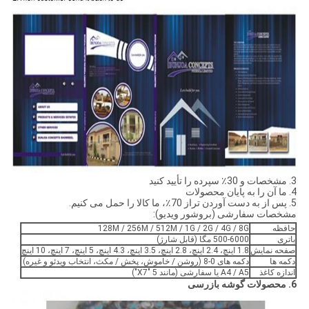
3. مشخصات و 30٪ سپرده را تأیید کنید
4. ما آن را به پایان محصولات
5. پس از به دست آوردن تراز 70٪، ما کالا را حمل می کنیم.
مشخصات سفارشی (بروشور ویدیو):
حافظه
128M / 256M / 512M / 1G / 2G / 4G / 8G
باتری
500-6000 مگا (قابل شارژ)
صفحه نمایش
1.8 اینچ، 2.4 اینچ، 2.8 اینچ، 3.5 اینچ، 4.3 اینچ، 5 اینچ، 7 اینچ، 10 اینچ
دکمه ها
دکمه های 0-8 (روشن / خاموش، پخش / مکث، انتخاب ویدئو و غیره)
اندازه کاغذ
A4 / A5 یا سفارشی (مانند 5 "X7")
6. محصولات گوشه بازرسی