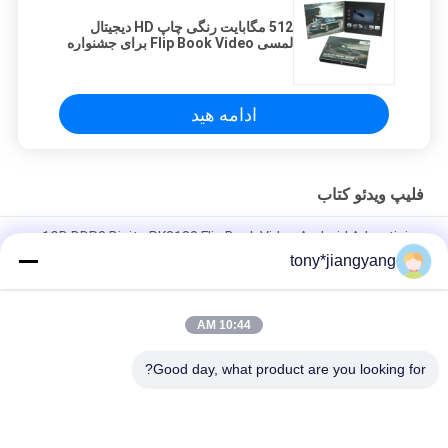
512 مگابایت رنگی چاپ HD دیجیتال
لمسی Flip Book Video برای جشنواره
ادامه هید
فلیپ ویدئو کتاب
1GB DDR3 Digita RK3188 Flip Book Video Android Advertising
Player
tony*jiangyang
ROM 12 اینچی آندروید 4.2 8 گیگابایتی ROM Flip Book Video LCD
Screen POP Player
10:44 AM
7 اینچ فلاپی کتاب TFT تلوزیون برای تبلیغات، نوار ویدئویی با حافظه 2G
Good day, what product are you looking for?
دسته بندی های محبوب
همه