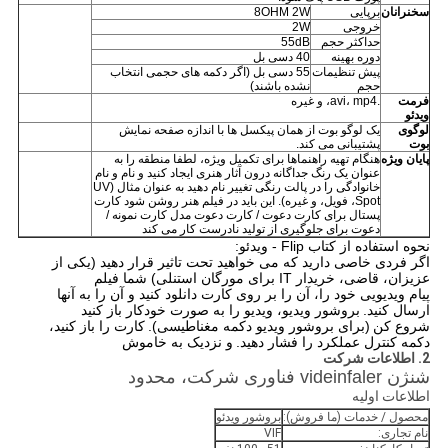
سخنرانان
برپایی
8OHM 2W
خروجی
2W
حداکثر حجم
55dB
دوره بهینه
40 دسی بل
پیش تنظیمات
55 دسی بل (اگر دکمه های حجمی انتخاب
حجم
نشده باشند)
فرمت
.avi، mp4، و غیره
ویدئو
لوگوی
یک لوگو بوت از همان پیکسل ها با اندازه صفحه نمایش
بوت
پشتیبانی می کند.
پایان ویژه
هنگام تهیه راهنماها برای تکمیل ویژه، لطفا منطقه را به
عنوان یک رنگ جداگانه درون آثار هنری ایجاد کنید و نام و نام
خانوادگی را در پالت رنگی تغییر نام دهید به عنوان مثال (UV
Spot، فویل، و غیره). این باید در فیلم هنر روشن شود کارت
پستال برای کارت دعوت / کارت دعوت مدل کارت نمونه /
دعوت برای جلوگیری از تولید نادرست کار می کند
نحوه استفاده از کتاب Flip - ویدئو:
اگر فردی خاصی دارید که می خواهید تحت تاثیر قرار دهید (یکی از
عزیزان، قاضی، خریدار IT برای مورگان استنلی) شما فیلم
پیام ویدیویی خود را، آن را بر روی کارت دانلود کنید و آن را به آنها
ارسال کنید.
بروشور ویدیو، ویدیو را به صورت خودکار باز کنید
شروع کن
(برای بروشور ویدیو دکمه مغناطیسی).
کارت را باز کنید،
دکمه کنترل عملکرد را فشار دهید.
و نزدیک به خاموش
2. اطلاعات شرکت
شنژن videinfaler فناوری شرکت، محدود
اطلاعات اولیه
محصول / خدمات (ما فروش):
بروشور ویدئو
نام تجاری:
VIF