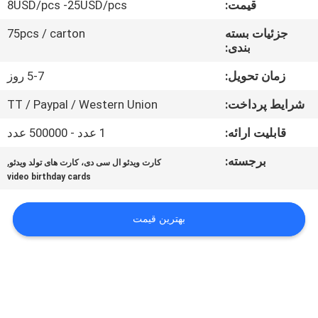
قیمت:
8USD/pcs -25USD/pcs
کنترل
کیفیت
جزئیات بسته
75pcs / carton
بندی:
با
زمان تحویل:
5-7 روز
ما
شرایط پرداخت:
TT / Paypal / Western Union
تماس
قابلیت ارائه:
1 عدد - 500000 عدد
بگیرید
برجسته:
,
کارت ویدئو ال سی دی، کارت های تولد ویدئو
video birthday cards
درخواست
نقل قول
بهترین قیمت
نقشه
سایت