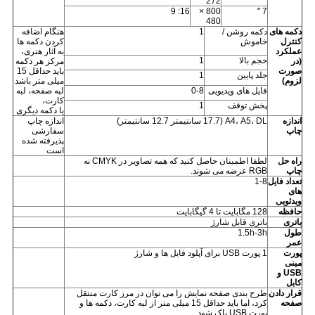
272
16: 9
800 ×
7 "
480
دکمه های
دکمه روشن /
1
هنگام اضافه
کنترل
خاموش
کردن دکمه ها
عملکرد
به آثار هنری،
حجم بالا
1
(در
مرکز هر دکمه
صورت
باید حداقل 15
جلد پایین
1
لزوم)
میلی متر باشد
فایل های ویدیویی
0-8
لبه صفحه، لبه
کارت،
پخش توقف
1
یا دکمه دیگری
اندازه
A4، A5، DL (17.7 سانتیمتر 12.7 سانتیمتر)
اندازه چاپ
چاپ
سفارشی
پذیرفته شده
است
راه حل
لطفا اطمینان حاصل کنید که همه تصاویر در CMYK نه
چاپ
RGB عرضه می شوند.
تعداد فایل
1-8
های
ویدئویی
حافظه
128 مگابایت تا 4 گیگابایت
باتری
باتری قابل شارژ
طول
1.5h-3h
عمر
پورت
1 پورت USB برای آپلود فایل ها و شارژ
مینی
USB و
کابل
قرار دادن
طرح بندی صفحه نمایش را می توان در مرز کارت منتقل
صفحه
کرد، اما باید حداقل 15 میلی متر از لبه کارت، دکمه ها و
پورت USB پاک شود.