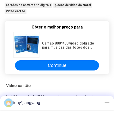
cartões de aniversário digitais
placas de vídeo do Natal
Vídeo cartão
Obter o melhor preço para
Cartão 800*480 video dobrado
para músicas das fotos dos
vídeos do jogo
Continue
Vídeo cartão
O oDM dobrado do OEM personalizou o orador video dos
cartões 8Ω 2W
tony*jiangyang
cartão video 1000mAh de 7inch IPS 1024*600 TFT LCD com