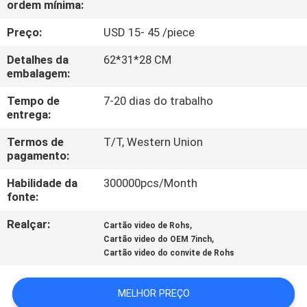
ordem mínima:
CONTROLE
DA
Preço:
USD 15- 45 /piece
QUALIDADE
Detalhes da
62*31*28 CM
embalagem:
CONTACTE-
Tempo de
7-20 dias do trabalho
entrega:
NOS
Termos de
T/T, Western Union
pagamento:
PEÇA
Habilidade da
300000pcs/Month
UMAS
fonte:
CITAÇÕES
Realçar:
,
Cartão video de Rohs
,
Cartão video do OEM 7inch
MAPA
Cartão video do convite de Rohs
DO
MELHOR PREÇO
SITE