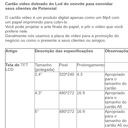
Cartão video dobrado do Lcd do convite para convidar
seus clientes de Potencial
O cartão video é um produto digital apenas como um Mp4 com
um papel imprimindo para cobri-lo.
Você pode projetar a arte finala do papel, e pôr o vídeo que você
prefere nele.
Geralmente nós usamos a placa de vídeo para a promoção do
negócio ou como o presente a seus clientes ou amigos.
Artigo
Descrição das especificações
Observaçõ
Tela de
TFT
Tamanho
Pixel
Prolongamento
LCD
(polegada)
2,4"
320*240
4:3
Apropriado
para o
tamanho do
cartão
4,3"
480*272
16:9
Apropriado
para o
tamanho do
cartão A5
5"
480*272
16:9
Apropriado
para o
tamanho do
cartão A5 ou