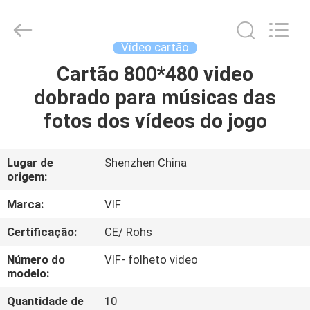
2026
Shenzhen
Videoinfolder
Technology
Co.,
Vídeo cartão
Ltd..
All
Rights
Cartão 800*480 video
CASA
Reserved.
dobrado para músicas das
PRODUTOS
fotos dos vídeos do jogo
SOBRE
Lugar de
Shenzhen China
origem:
NÓS
Marca:
VIF
EXCURSÃO
Certificação:
CE/ Rohs
DA
Número do
VIF- folheto video
FÁBRICA
modelo:
Quantidade de
10