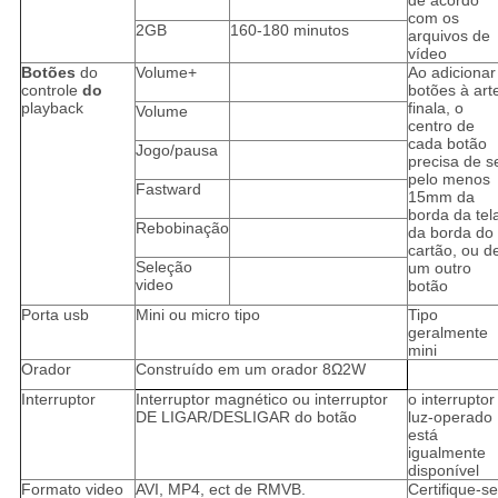
de acordo
com os
2GB
160-180 minutos
arquivos de
vídeo
Botões
do
Volume+
Ao adicionar
controle
do
botões à art
playback
finala, o
Volume
centro de
cada botão
Jogo/pausa
precisa de s
pelo menos
Fastward
15mm da
borda da tel
Rebobinação
da borda do
cartão, ou d
Seleção
um outro
video
botão
Porta usb
Mini ou micro tipo
Tipo
geralmente
mini
Orador
Construído em um orador 8Ω2W
Interruptor
Interruptor magnético ou interruptor
o interruptor
DE LIGAR/DESLIGAR do botão
luz-operado
está
igualmente
disponível
Formato video
AVI, MP4, ect de RMVB.
Certifique-se