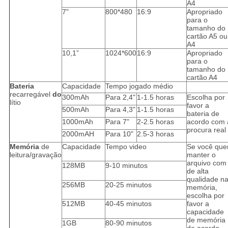
A4
7"
800*480
16:9
Apropriado
para o
tamanho do
cartão A5 ou
A4
10,1”
1024*600
16:9
Apropriado
para o
tamanho do
cartão A4
Bateria
Capacidade
Tempo jogado médio
recarregável
do
300mAh
Para 2,4"
1-1.5 horas
Escolha por
lítio
favor a
500mAh
Para 4,3"
1-1.5 horas
bateria de
1000mAh
Para 7"
2-2.5 horas
acordo com 
procura real
2000mAH
Para 10"
2.5-3 horas
Memória
de
Capacidade
Tempo video
Se você que
leitura/gravação
manter o
arquivo com
128MB
9-10 minutos
de alta
qualidade n
256MB
20-25 minutos
memória,
escolha por
512MB
40-45 minutos
favor a
capacidade
de memória
1GB
80-90 minutos