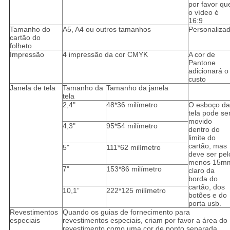
por favor qu
o vídeo é
16:9
Tamanho do
A5, A4 ou outros tamanhos
Personaliza
cartão do
folheto
Impressão
4 impressão da cor CMYK
A cor de
Pantone
adicionará o
custo
Janela de tela
Tamanho da
Tamanho da janela
tela
2,4"
48*36 milímetro
O esboço da
tela pode se
movido
4,3"
95*54 milímetro
dentro do
limite do
cartão, mas
5"
111*62 milímetro
deve ser pel
menos 15m
7"
153*86 milímetro
claro da
borda do
cartão, dos
10,1”
222*125 milímetro
botões e do
porta usb.
Revestimentos
Quando os guias de fornecimento para
especiais
revestimentos especiais, criam por favor a área do
revestimento como uma cor de ponto separada