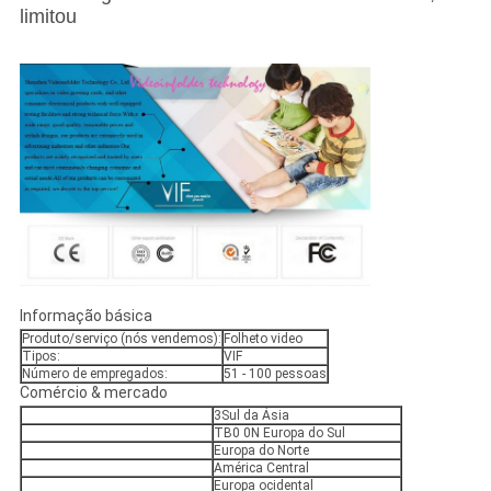
limitou
Informação básica
Produto/serviço (nós vendemos):
Folheto video
Tipos:
VIF
Número de empregados:
51 - 100 pessoas
Comércio & mercado
3Sul da Ásia
TB0 0N Europa do Sul
Europa do Norte
América Central
Europa ocidental