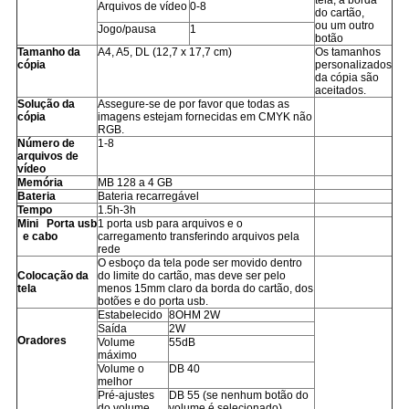
tela, a borda
Arquivos de vídeo
0-8
do cartão,
ou um outro
Jogo/pausa
1
botão
Tamanho da
A4, A5, DL (12,7 x 17,7 cm)
Os tamanhos
cópia
personalizados
da cópia são
aceitados.
Solução da
Assegure-se de por favor que todas as
cópia
imagens estejam fornecidas em CMYK não
RGB.
Número de
1-8
arquivos de
vídeo
Memória
MB 128 a 4 GB
Bateria
Bateria recarregável
Tempo
1.5h-3h
Mini Porta usb
1 porta usb para arquivos e o
e cabo
carregamento transferindo arquivos pela
rede
O esboço da tela pode ser movido dentro
Colocação da
do limite do cartão, mas deve ser pelo
tela
menos 15mm claro da borda do cartão, dos
botões e do porta usb.
Estabelecido
8OHM 2W
Saída
2W
Oradores
Volume
55dB
máximo
Volume o
DB 40
melhor
Pré-ajustes
DB 55 (se nenhum botão do
do volume
volume é selecionado)