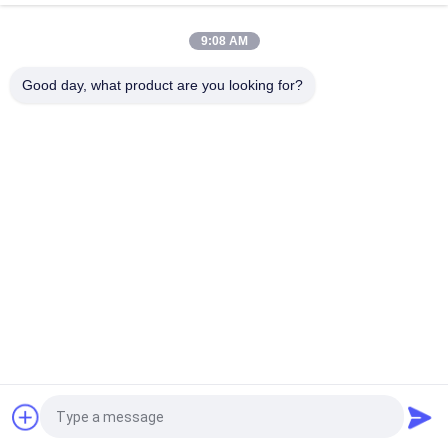
completa e deslocou a impressão de CMYK
9:08 AM
Placa de vídeo do ODM LCD do OEM para anunciar a impressão
feita sob encomenda do convite
Good day, what product are you looking for?
Categorias populares
Todos
Folheto Do Vídeo 
Vídeo Cartão
Do LCD
Placa De Vídeo Do 
Cartão Video Do 
LCD
Folheto
Vídeo No Folheto 
Cartão Video
Da Cópia
Vídeo Do Livro Da 
Cartão Video
Aleta
Pedir um orçamento