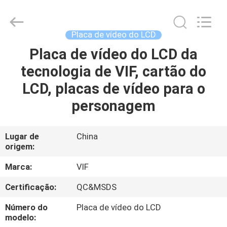
2026
Shenzhen
Videoinfolder
Technology
Co.,
Placa de vídeo do LCD
Ltd..
All
Rights
Placa de vídeo do LCD da
CASA
Reserved.
tecnologia de VIF, cartão do
PRODUTOS
LCD, placas de vídeo para o
personagem
SOBRE
NÓS
Lugar de
China
origem:
EXCURSÃO
Marca:
VIF
DA
Certificação:
QC&MSDS
FÁBRICA
Número do
Placa de vídeo do LCD
modelo: