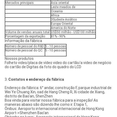
Mercados principais:
Ásia oriental
Leste meados de
Oceania
África
3Sudeste Asiático
Europa Oriental
America do Norte
Volume de vendas anuais total:
US$50 milhão - US$100 milhão
Porcentagem da exportação:
81% - 90%
Informação da fábrica
Número de pessoal do R&D:
5 - 10 pessoas
Número de pessoal do QC:
5 - 10 pessoas
Nossos produtos
Folheto video/placa de vídeo video do cartão/a video de negócio
do cartão de Digitas da foto do quadro do LCD
3.
Contatos e endereço da fábrica
Endereço da fábrica: 6° andar, construção F, parque industrial de
Wei Ye Chuang Xin, oad de Hang Cheng R, Xi cidade de Xiang,
distrito de Bao'an, ShenZhen
Boa vinda para visitar nossa fábrica para a inspeção! As
maneiras abaixo são dizendo lhe como ir. Etapa 1,
Ônibus: Aeroporto internacional internacional de Hong Kong
Airport->Shenzhen Bao'an