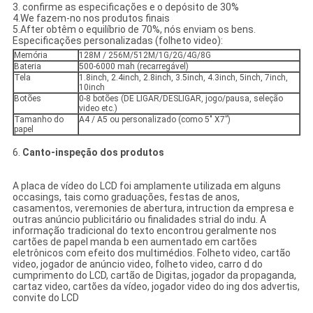
3. confirme as especificações e o depósito de 30%
4.We fazem-no nos produtos finais
5.After obtêm o equilíbrio de 70%, nós enviam os bens.
Especificações personalizadas (folheto video):
Memória
128M / 256M/512M/1G/2G/4G/8G
Bateria
500-6000 mah (recarregável)
Tela
1.8inch, 2.4inch, 2.8inch, 3.5inch, 4.3inch, 5inch, 7inch,
10inch
Botões
0-8 botões (DE LIGAR/DESLIGAR, jogo/pausa, seleção
video etc.)
Tamanho do
A4 / A5 ou personalizado (como 5" X7”)
papel
6.
Canto-inspeção dos produtos
A placa de vídeo do LCD foi amplamente utilizada em alguns
occasings, tais como graduações, festas de anos,
casamentos, veremonies de abertura, intruction da empresa e
outras anúncio publicitário ou finalidades strial do indu. A
informação tradicional do texto encontrou geralmente nos
cartões de papel manda b een aumentado em cartões
eletrônicos com efeito dos multimédios. Folheto video, cartão
video, jogador de anúncio video, folheto video, carro d do
cumprimento do LCD, cartão de Digitas, jogador da propaganda,
cartaz video, cartões da vídeo, jogador video do ing dos advertis,
convite do LCD