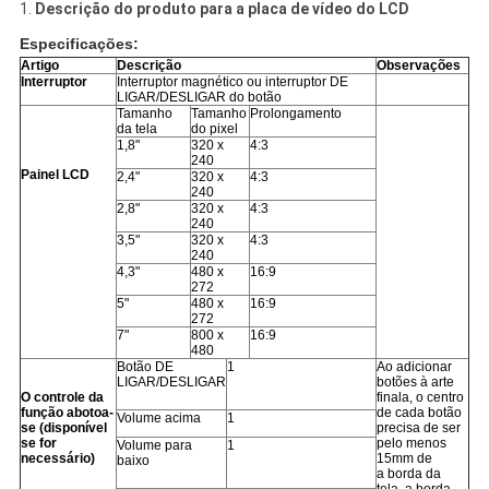
1.
Descrição do produto para a placa de vídeo do LCD
Especificações:
Artigo
Descrição
Observações
Interruptor
Interruptor magnético ou interruptor DE
LIGAR/DESLIGAR do botão
Tamanho
Tamanho
Prolongamento
da tela
do pixel
1,8"
320 x
4:3
240
Painel LCD
2,4"
320 x
4:3
240
2,8"
320 x
4:3
240
3,5"
320 x
4:3
240
4,3"
480 x
16:9
272
5"
480 x
16:9
272
7"
800 x
16:9
480
Botão DE
1
Ao adicionar
LIGAR/DESLIGAR
botões à arte
O controle da
finala, o centro
função abotoa-
de cada botão
Volume acima
1
se (disponível
precisa de ser
se for
pelo menos
Volume para
1
necessário)
15mm de
baixo
a borda da