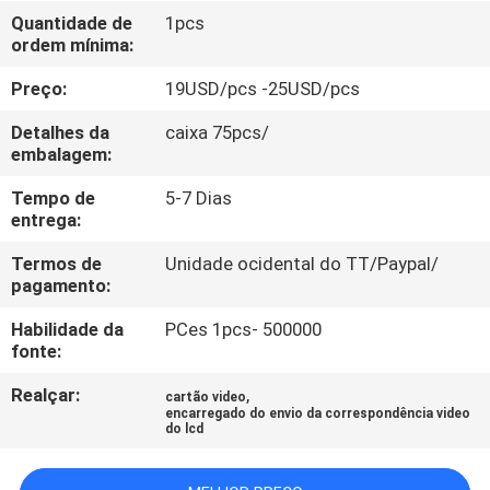
CONTROLE
Quantidade de
1pcs
ordem mínima:
DA
QUALIDADE
Preço:
19USD/pcs -25USD/pcs
Detalhes da
caixa 75pcs/
CONTACTE-
embalagem:
NOS
Tempo de
5-7 Dias
entrega:
PEÇA
Termos de
Unidade ocidental do TT/Paypal/
pagamento:
UMAS
Habilidade da
PCes 1pcs- 500000
CITAÇÕES
fonte:
Realçar:
,
cartão video
MAPA
encarregado do envio da correspondência video
do lcd
DO
SITE