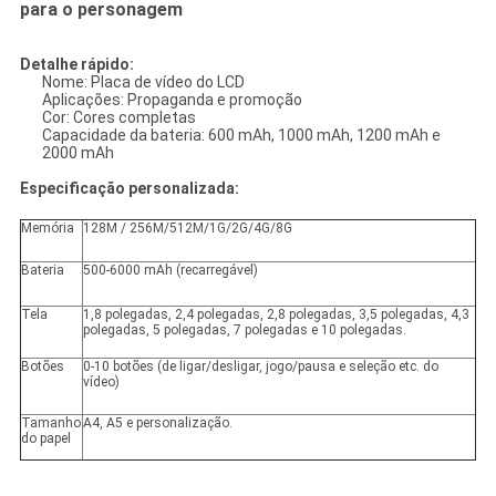
para o personagem
Detalhe rápido:
Nome: Placa de vídeo do LCD
Aplicações: Propaganda e promoção
Cor: Cores completas
Capacidade da bateria: 600 mAh, 1000 mAh, 1200 mAh e
2000 mAh
Especificação personalizada:
Memória
128M / 256M/512M/1G/2G/4G/8G
Bateria
500-6000 mAh (recarregável)
Tela
1,8 polegadas, 2,4 polegadas, 2,8 polegadas, 3,5 polegadas, 4,3
polegadas, 5 polegadas, 7 polegadas e 10 polegadas.
Botões
0-10 botões (de ligar/desligar, jogo/pausa e seleção etc. do
vídeo)
Tamanho
A4, A5 e personalização.
do papel