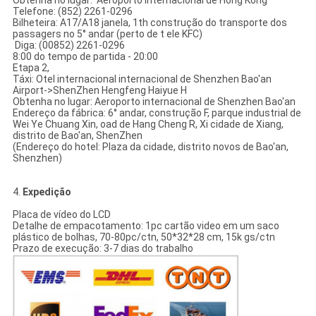
Obtenha no lugar: Aeroporto internacional de Hong Kong
Telefone: (852) 2261-0296
Bilheteira: A17/A18 janela, 1th construção do transporte dos
passagers no 5° andar (perto de t ele KFC)
Diga: (00852) 2261-0296
8:00 do tempo de partida - 20:00
Etapa 2,
Táxi: Otel internacional internacional de Shenzhen Bao'an
Airport->ShenZhen Hengfeng Haiyue H
Obtenha no lugar: Aeroporto internacional de Shenzhen Bao'an
Endereço da fábrica: 6° andar, construção F, parque industrial de
Wei Ye Chuang Xin, oad de Hang Cheng R, Xi cidade de Xiang,
distrito de Bao'an, ShenZhen
(Endereço do hotel: Plaza da cidade, distrito novos de Bao'an,
Shenzhen)
4.
Expedição
Placa de vídeo do LCD
Detalhe de empacotamento: 1pc cartão video em um saco
plástico de bolhas, 70-80pc/ctn, 50*32*28 cm, 15k gs/ctn
Prazo de execução: 3-7 dias do trabalho