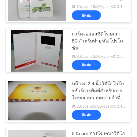
8USD/pcs -25USD/pcs MOQ:1 ชิ้น
ราคา
ติดต่อ
12
วิดีโอในโบรชัวร์การ
แผนผัง
การ์ดจอแอลซีดีโฆษณา
8G สำหรับทำธุรกิจโปรโม
พิมพ์
เว็บไซต์
ชั่น
8USD/pcs -25USD/pcs MOQ:50pcs
ติดต่อ
PRIVACY
POLICY
หน้าจอ 2.4 นิ้ววิดีโอในโบ
23
รชัวร์การพิมพ์สำหรับการ
โฆษณาหน่วยความจำที่
บัตรธุรกิจวิดีโอ
กำหนดเอง
8USD/pcs -25USD/pcs MOQ:1 ชิ้น
ติดต่อ
5 &quot;การโฆษณาวิดีโอ