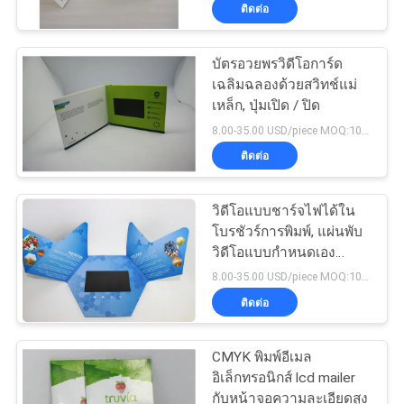
ติดต่อ
โรงงาน
บัตรอวยพรวิดีโอการ์ด
23
เฉลิมฉลองด้วยสวิทช์แม่
ควบคุม
เหล็ก, ปุ่มเปิด / ปิด
การ์ดจอ LCD
คุณภาพ
8.00-35.00 USD/piece MOQ:100 ชิ้น
ติดต่อ
ติดต่อ
วิดีโอแบบชาร์จไฟได้ใน
โบรชัวร์การพิมพ์, แผ่นพับ
เรา
วิดีโอแบบกำหนดเอง
26
สำหรับโปรโมชัน
8.00-35.00 USD/piece MOQ:100 ชิ้น
ติดต่อ
ขอ
โบรชัวร์การ์ดวิดีโอ
ใบ
CMYK พิมพ์อีเมล
อิเล็กทรอนิกส์ lcd mailer
เสนอ
กับหน้าจอความละเอียดสูง