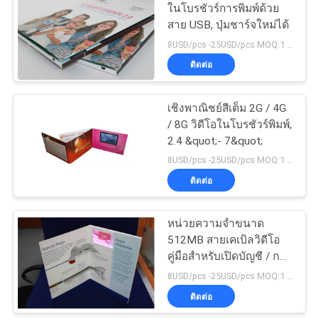
ในโบรชัวร์การพิมพ์ด้วย
สาย USB, ปุ่มชาร์จใหม่ได้
11
8USD/pcs -25USD/pcs MOQ:1 ชิ้น
ติดต่อ
วิดีโอ Flip Book
เชิงพาณิชย์สีเต็ม 2G / 4G
/ 8G วิดีโอในโบรชัวร์พิมพ์,
2.4 &quot;- 7&quot;
8USD/pcs -25USD/pcs MOQ:1 ชิ้น
ติดต่อ
13
หน่วยความจำขนาด
โปสการ์ดวิดีโอ
512MB สายเคเบิลวิดีโอ
คู่มือสำหรับเปิดบัญชี / การ
สร้าง บริษัท
8USD/pcs -25USD/pcs MOQ:1 ชิ้น
ติดต่อ