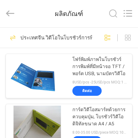
-
2026
Shenzhen
ผลิตภัณฑ์
Videoinfolder
Technology
Co.,
Ltd..
All
106
บ้าน
Rights
ประเทศจีน วิดีโอในโบรชัวร์การพิมพ์
Reserved.
แผ่นพับ LCD Video
สินค้า
โฟร์พิมพ์ภาพในโบรชัวร์
การพิมพ์ที่มีหน้าจอ TFT /
พอร์ต USB, นามบัตรวิดีโอ
เกี่ยว
8USD/pcs -25USD/pcs MOQ:1 ชิ้น
ติดต่อ
กับ
36
เรา
การ์ดวิดีโอสมาร์ทด้วยการ
การ์ดอวยพรวิดีโอ
ควบคุมปุ่ม, โบรชัวร์วิดีโอ
ดิจิทัลขนาด A4 / A5
ทัวร์
8.00-35.00 USD/piece MOQ:100 ชิ้น