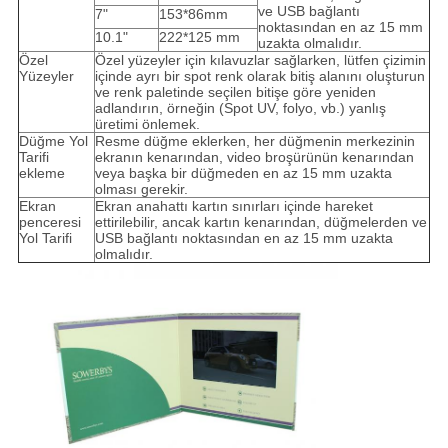
ve USB bağlantı
7"
153*86mm
noktasından en az 15 mm
10.1"
222*125 mm
uzakta olmalıdır.
Özel
Özel yüzeyler için kılavuzlar sağlarken, lütfen çizimin
Yüzeyler
içinde ayrı bir spot renk olarak bitiş alanını oluşturun
ve renk paletinde seçilen bitişe göre yeniden
adlandırın, örneğin (Spot UV, folyo, vb.) yanlış
üretimi önlemek.
Düğme Yol
Resme düğme eklerken, her düğmenin merkezinin
Tarifi
ekranın kenarından, video broşürünün kenarından
ekleme
veya başka bir düğmeden en az 15 mm uzakta
olması gerekir.
Ekran
Ekran anahattı kartın sınırları içinde hareket
penceresi
ettirilebilir, ancak kartın kenarından, düğmelerden ve
Yol Tarifi
USB bağlantı noktasından en az 15 mm uzakta
olmalıdır.