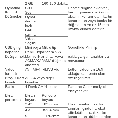
2 GB
160-180 dakika
Oynatma
Cilt+
Resme düğme eklerken,
Kontrol
her düğmenin merkezinin
Ses-
Düğmeleri
ekranın kenarından, kartın
Oynat
kenarından veya başka bir
durdur
düğmeden en az 15 mm
hızlı
uzakta olması gerekir.
Geri
sarma
Video
Seçimi
USB girişi
Mini veya Mikro tip
Genellikle Mini tip
hoparlör
Dahili Hoparlör 8Ω2W
Değiştirmek
Manyetik anahtar veya
ışıkla çalışan anahtar da
AÇMA/KAPAMA düğmesi
mevcuttur
anahtarı
Video
AVI, MP4, RMVB vb.
Lütfen videonun 16:9
formatı
olduğundan emin olun
Broşür Kart
A5, A4 veya diğer
özelleştirilmiş
boyutu
boyutlar
Baskı
4 Renk CMYK baskı
Pantone Color maliyeti
ekleyecektir
Ekran
Ekran
Pencere
penceresi
boyutu
boyutu
2.4"
48*36mm
Ekran anahattı kartın
sınırları içinde hareket
4.3"
95*54 mm
ettirilebilir, ancak kartın
5"
111*62mm
kenarından, düğmelerden