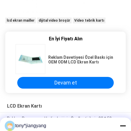
lcd ekran mailler
dijital video broşür
Video tebrik kartı
En İyi Fiyatı Alın
Reklam Davetiyesi Özel Baskı için
OEM ODM LCD Ekran Kartı
Devam et
LCD Ekran Kartı
Reklam Promosyon Hediyeleri için Özelleştirilmiş 90 * 50mm
LCD Ekran Kartı
tony*jiangyang