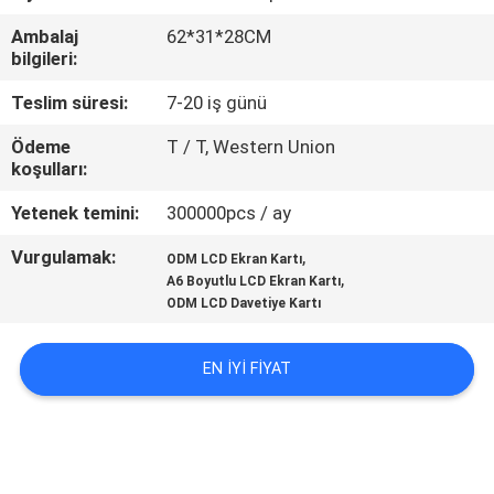
KONTROL
Ambalaj
62*31*28CM
bilgileri:
BIZIMLE
Teslim süresi:
7-20 iş günü
ILETIŞIME
Ödeme
T / T, Western Union
GEÇIN
koşulları:
Yetenek temini:
300000pcs / ay
BIR
Vurgulamak:
,
ODM LCD Ekran Kartı
TEKLIF
,
A6 Boyutlu LCD Ekran Kartı
ISTEĞI
ODM LCD Davetiye Kartı
EN IYI FIYAT
SITE
HARITASI
PRIVACY