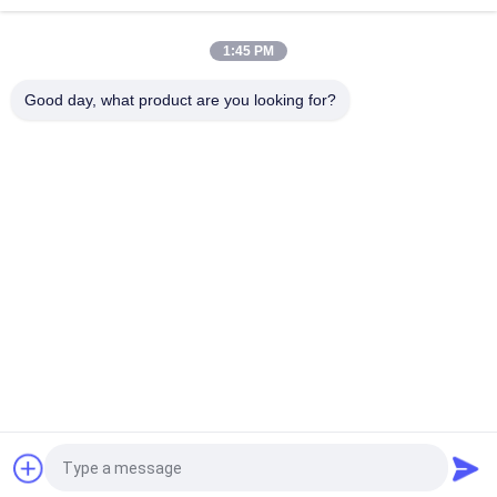
VIF Technology LCD Video Brochure Card Full color and offset
CMYK printing
1:45 PM
Reklam Davetiyesi Özel Baskı için OEM ODM LCD Ekran Kartı
Good day, what product are you looking for?
Popüler Kategoriler
Tüm
LCD Video Broşür
Video Tebrik Kartı
LCD Ekran Kartı
Video Broşür Kartı
Baskı Broşür, Video
Video Kartvizit
Kitap Video Çevirin
Video Kartpostal
Teklif isteği