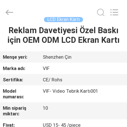
Shenzhen
Videoinfolder
Technology
Co.,
Ltd..
LCD Ekran Kartı
All
Rights
Reserved.
Reklam Davetiyesi Özel Baskı
EV
için OEM ODM LCD Ekran Kartı
ÜRÜN:%
S
Menşe yeri:
Shenzhen Çin
Marka adı:
VIF
HAKKIMIZDA
Sertifika:
CE/ Rohs
Model
VIF- Video Tebrik Kartı001
FABRIKA
numarası:
TURU
Min sipariş
10
miktarı:
KALITE
Fiyat:
USD 15- 45 /piece