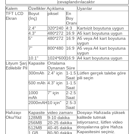
cevaplandırılacaktır
Kalem
Özellikler Açıklama
Uyarılar
TFT LCD
Boyut
piksel
En
Ekran
(İnç)
Boy
Oranı
2.4"
320*240
4:3
Kartvizit boyutuna uygun
4.3"
480*272
16:9
A5 kart boyutuna uygun
5"
480*272
16:9
A5 veya A4 kart boyutuna
uygun
7"
800*480
16:9
A5 veya A4 kart boyutuna
uygun
10.1"
1024*600
16:9
A4 kart boyutuna uygun
Lityum Şarj
Kapasite
Ortalama
Edilebilir Pil
Oynanan Süre
300mAh
2.4" için
1-1.5
Lütfen gerçek talebe göre
Saat
pili seçin
500 mAh
4.3" için
1-1.5
Saat
1000
7" için
2-2.5
mAh
Saat
2000mAH
10 için"
2.5-3
Saat
Hafızayı
Kapasite
video zamanı
Dosyayı Hafızada yüksek
Oku/Yaz
kalitede tutmak
128MB
9-10 dakika
istiyorsanız, lütfen video
256MB
20-25 dakika
dosyalarına göre Hafıza
512MB
40-45 dakika
Kapasitesini seçiniz.
1 GB
80-90 dakika