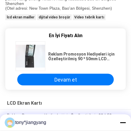
Shenzhen
(Otel adresi: New Town Plaza, Bao'an Bölgesi, Shenzhen)
lcd ekran mailler
dijital video broşür
Video tebrik kartı
En İyi Fiyatı Alın
Reklam Promosyon Hediyeleri için
Özelleştirilmiş 90 * 50mm LCD
Ekran Kartı
Devam et
LCD Ekran Kartı
Reklam Promosyon Hediyeleri için Özelleştirilmiş 90 * 50mm
LCD Ekran Kartı
tony*jiangyang