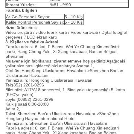
İhracat Yüzdesi:
%81 - %90
Fabrika bilgileri
Ar-Ge Personeli Sayısı:
5 - 10 Kişi
Kalite Kontrol Personeli Sayısı:
5 - 10 Kişi
Bizim ürünlerimiz
Video broşürü / video tebrik kartı / Video kartviziti / Dijital fotoğraf
çerçevesi / LCD ekran kartı
3. Kişiler ve fabrika Adresi
Fabrika adresi: 6. kat, F Binası, Wei Ye Chuang Xin endüstri
parkı, Hang Cheng Yolu, Xi Xiang kasabası, Bao'an Bölgesi,
Shenzhen
Muayene için fabrikamızı ziyaret etmeye hoş geldiniz!Aşağıdaki
yollar size nasıl gideceğinizi anlatıyor.Aşama 1,
Otobüs: HongKong Uluslararası Havaalanı->Shenzhen Bao'an
Uluslararası Havaalanı
Yerinizi alın: HongKong Uluslararası Havaalanı
Tel:(852) 2261-0296
Bilet ofisi: A17/A18 penceresi, 1. Bina yolcu taşımacılığı 5. katta
(KFC'ye yakın)
söyle:(00852) 2261-0296
Kalkış saati 8:00-20:00
Adım 2,
Taksi: Shenzhen Bao'an Uluslararası Havaalanı->ShenZhen
Hengfeng Haiyue International H otel
Yerinizi alın: Shenzhen Bao'an Uluslararası Havaalanı
Fabrika adresi: 6. kat, F Binası, Wei Ye Chuang Xin endüstri
parkı, Hang Cheng Yolu, Xi Xiang kasabası, Bao'an Bölgesi,