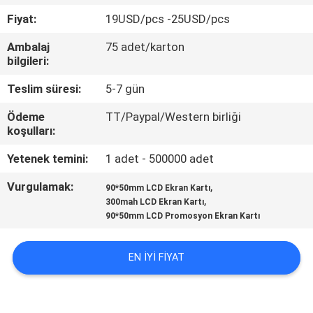
KONTROL
Fiyat:
19USD/pcs -25USD/pcs
Ambalaj
75 adet/karton
BIZIMLE
bilgileri:
ILETIŞIME
Teslim süresi:
5-7 gün
GEÇIN
Ödeme
TT/Paypal/Western birliği
koşulları:
BIR
Yetenek temini:
1 adet - 500000 adet
TEKLIF
Vurgulamak:
,
90*50mm LCD Ekran Kartı
ISTEĞI
,
300mah LCD Ekran Kartı
90*50mm LCD Promosyon Ekran Kartı
SITE
EN IYI FIYAT
HARITASI
PRIVACY