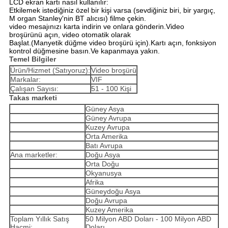
LCD ekran kartı nasıl kullanılır:
Etkilemek istediğiniz özel bir kişi varsa (sevdiğiniz biri, bir yargıç,
M organ Stanley'nin BT alıcısı) filme çekin.
video mesajınızı karta indirin ve onlara gönderin.Video
broşürünü açın, video otomatik olarak
Başlat.(Manyetik düğme video broşürü için).Kartı açın, fonksiyon
kontrol düğmesine basın.Ve kapanmaya yakın.
Temel Bilgiler
Ürün/Hizmet (Satıyoruz):
Video broşürü
Markalar:
VIF
Çalışan Sayısı:
51 - 100 Kişi
Takas marketi
Güney Asya
Güney Avrupa
Kuzey Avrupa
Orta Amerika
Batı Avrupa
Ana marketler:
Doğu Asya
Orta Doğu
Okyanusya
Afrika
Güneydoğu Asya
Doğu Avrupa
Kuzey Amerika
Toplam Yıllık Satış
50 Milyon ABD Doları - 100 Milyon ABD
Hacmi:
Doları