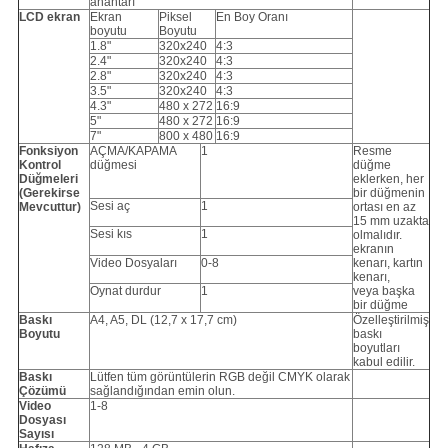
anahtarı
LCD ekran
Ekran
Piksel
En Boy Oranı
boyutu
Boyutu
1.8"
320x240
4:3
2.4"
320x240
4:3
2.8"
320x240
4:3
3.5"
320x240
4:3
4.3"
480 x 272
16:9
5"
480 x 272
16:9
7"
800 x 480
16:9
Fonksiyon
AÇMA/KAPAMA
1
Resme
Kontrol
düğmesi
düğme
Düğmeleri
eklerken, her
(Gerekirse
bir düğmenin
Sesi aç
1
Mevcuttur)
ortası en az
15 mm uzakta
Sesi kıs
1
olmalıdır.
ekranın
Video Dosyaları
0-8
kenarı, kartın
kenarı,
Oynat durdur
1
veya başka
bir düğme
Baskı
A4, A5, DL (12,7 x 17,7 cm)
Özelleştirilmiş
Boyutu
baskı
boyutları
kabul edilir.
Baskı
Lütfen tüm görüntülerin RGB değil CMYK olarak
Çözümü
sağlandığından emin olun.
Video
1-8
Dosyası
Sayısı