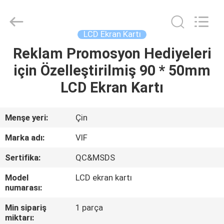
Shenzhen
Videoinfolder
Technology
Co.,
Ltd..
LCD Ekran Kartı
All
Rights
Reserved.
Reklam Promosyon Hediyeleri
EV
için Özelleştirilmiş 90 * 50mm
ÜRÜN:%
LCD Ekran Kartı
S
Menşe yeri:
Çin
HAKKIMIZDA
Marka adı:
VIF
Sertifika:
QC&MSDS
FABRIKA
Model
LCD ekran kartı
TURU
numarası:
Min sipariş
1 parça
KALITE
miktarı: