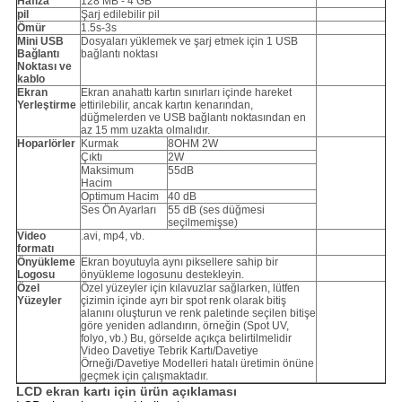
Hafıza
128 MB - 4 GB
pil
Şarj edilebilir pil
Ömür
1.5s-3s
Mini USB
Dosyaları yüklemek ve şarj etmek için 1 USB
Bağlantı
bağlantı noktası
Noktası ve
kablo
Ekran
Ekran anahattı kartın sınırları içinde hareket
Yerleştirme
ettirilebilir, ancak kartın kenarından,
düğmelerden ve USB bağlantı noktasından en
az 15 mm uzakta olmalıdır.
Hoparlörler
Kurmak
8OHM 2W
Çıktı
2W
Maksimum
55dB
Hacim
Optimum Hacim
40 dB
Ses Ön Ayarları
55 dB (ses düğmesi
seçilmemişse)
Video
.avi, mp4, vb.
formatı
Önyükleme
Ekran boyutuyla aynı piksellere sahip bir
Logosu
önyükleme logosunu destekleyin.
Özel
Özel yüzeyler için kılavuzlar sağlarken, lütfen
Yüzeyler
çizimin içinde ayrı bir spot renk olarak bitiş
alanını oluşturun ve renk paletinde seçilen bitişe
göre yeniden adlandırın, örneğin (Spot UV,
folyo, vb.) Bu, görselde açıkça belirtilmelidir
Video Davetiye Tebrik Kartı/Davetiye
Örneği/Davetiye Modelleri hatalı üretimin önüne
geçmek için çalışmaktadır.
LCD ekran kartı için ürün açıklaması