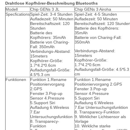
Drahtlose Kopfhörer-
Beschreibung
Bluetooths
Modell
Chip GENs 3 JL
Chip GENs 3 Airoha
Specfications
Spiel-Zeit: 3-4 Stunden
Spiel-Zeit: 4-5 Stunden
Aufladezeit: 50 Minuten
Aufladezeit: 50 Minuten
Bereitschaftszeit: 120
Bereitschaftszeit: 120 Stunde
Stunden
Batterie des Kopfhörers:
Batterie des
35mAh
Kopfhörers: 35mAh
Batterie von Charing-Fall:
Batterie von Charing-
350mAh
Fall: 350mAh
Verbindungs-Abstand:
Verbindungs-Abstand:
15meters
15meters
Kopfhörer-Größe:
Kopfhörer-Größe:
1.7*4.2*0.6cm
1.7*4.2*0.6cm
Aufladungsfall-Größe: 4.5*5.3
Aufladungsfall-Größe:
cm
4.5*5.3 cm
Funktionen
Funktion 1.Rename
Funktion 1.Rename
Positioniervorgang
Positioniervorgang 2.GPS
2.GPS
Fenster 3.Pop-up
Fenster 3.Pop-up
Sensor 4.Pressure
Sensor 4.Pressure
5.Support Siri
5.Support Siri
Aufladung 6.Wireless
Aufladung 6.Wireless
7.Ear Untersuchungsfunktion
7.Ear
8. Transparecy-Funktion
Untersuchungsfunktion
9. Wirklicher Lichtsensor als
8. Transparecy-
Vorlage
Funktion
10. Wirkliche starke