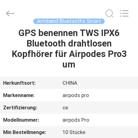
Videoinfolder
Technology
Co.,
Ltd..
All
Armband Bluetooths Smart
Rights
Reserved.
GPS benennen TWS IPX6
HAUS
Bluetooth drahtlosen
PRODUKTE
Kopfhörer für Airpodes Pro3
um
ÜBER
UNS
Herkunftsort:
CHINA
Markenname:
airpods pro
FABRIK-
Zertifizierung:
ce
AUSFLUG
Modellnummer:
airpods Pro
QUALITÄTSKONTROLLE
Min Bestellmenge:
10 Stücke