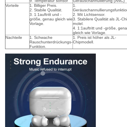
9. Temperatur sonsor
Geräuschannullierung (ANC)
Vorteile
1. Billiger Preis.
1.
2. Stabile Qualität.
Geräuschannullierungsfunktio
3. 1:1auftritt und -
2. Mit Lichtsensor.
größe, genau gleich wie
3. Stabilere Qualität als JL-Ch
Vorlage.
molel.
4. 1:1auftritt und -größe, gen
gleich wie Vorlage.
Nachteile
1. Schwache
1. Preis ist höher als JL-
Rauschunterdrückungs-
Chipmodell.
Funktion.