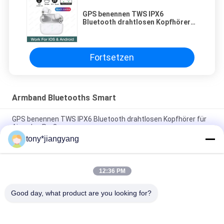
GPS benennen TWS IPX6
Bluetooth drahtlosen Kopfhörer
für Airpodes Pro3 um
Fortsetzen
Armband Bluetooths Smart
GPS benennen TWS IPX6 Bluetooth drahtlosen Kopfhörer für
Airpodes Pro3 um
tony*jiangyang
Wasserdichte IP67 15W drahtlose Aufladung fertigte Logo For
Apple Huawei besonders an
12:36 PM
dünnes rundes 15W Qi drahtloses Ladegerät 6mm Abstandes
ultra für iPhone 12
Good day, what product are you looking for?
Beliebte Kategorien
Alle