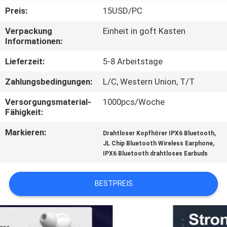
Preis:
15USD/PC
TRETEN
Verpackung
Einheit in goft Kasten
SIE
Informationen:
MIT
Lieferzeit:
5-8 Arbeitstage
UNS
Zahlungsbedingungen:
L/C, Western Union, T/T
IN
Versorgungsmaterial-
1000pcs/Woche
VERBINDUNG
Fähigkeit:
Markieren:
,
Drahtloser Kopfhörer IPX6 Bluetooth
FORDERN
,
JL Chip Bluetooth Wireless Earphone
IPX6 Bluetooth drahtloses Earbuds
SIE EIN
ZITAT
BESTPREIS
SITEMAP