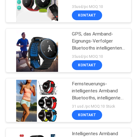
Sport-Armband mit dem
PRIVACY
35usd/pc MOQ:10
0,96 Zoll-Farbbildschirm
KONTAKT
POLICY
GPS, das Armband-
Eignungs-Verfolger
Bluetooths intelligenten
mit Polymer-Lithium-
35usd/pc MOQ:10
Batterie laufen lässt
KONTAKT
Fernsteuerungs-
intelligentes Armband
Bluetooths, intelligentes
Band-Armband für
31 usd /pc MOQ:10 Stück
Blutdruck-Monitor
KONTAKT
Intelligentes Armband