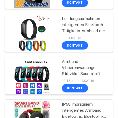
KONTAKT
TRETEN
Leistungsaufnahmen-
SIE
intelligentes Bluetooth-
MIT
Tätigkeits-Armband der
UNS
geringen Energie
13.5 MOQ:10
Steuerung des 0,87 Zoll-
IN
KONTAKT
Knopf-/APP
VERBINDUNG
Armband-
Vibrierenwarnungs-
FORDERN
Stützblut-Sauerstoff-
Tätigkeits-Verfolger
SIE EIN
13-15 usd/pc MOQ:10
Eignungs-Bluetooths
KONTAKT
ZITAT
intelligenter
IP68 imprägniern
SITEMAP
intelligentes Armband
Bluetooths, Bluetooth-