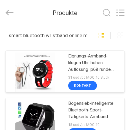
Videoinfolder
Technology
Co.,
Produkte
Ltd..
All
Rights
Reserved.
HAUS
smart bluetooth wristband online manufacture
PRODUKTE
Eignungs-Armband-
klugen Uhr-hohen
ÜBER
Auflösung Ip68 runde
UNS
Note LCD der
31 usd /pc MOQ:10 Stück
intelligenten Bluetooth
KONTAKT
FABRIK-
Bogensieb-intelligente
AUSFLUG
Bluetooth-Sport-
Tätigkeits-Armband-
QUALITÄTSKONTROLLE
Stützkamera FM
18 usd /pc MOQ:10