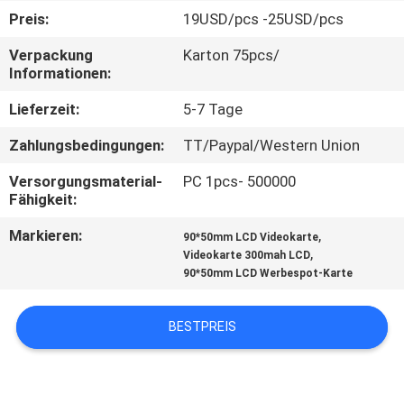
Preis:
19USD/pcs -25USD/pcs
TRETEN
Verpackung
Karton 75pcs/
SIE
Informationen:
MIT
Lieferzeit:
5-7 Tage
UNS
Zahlungsbedingungen:
TT/Paypal/Western Union
IN
Versorgungsmaterial-
PC 1pcs- 500000
VERBINDUNG
Fähigkeit:
Markieren:
,
90*50mm LCD Videokarte
FORDERN
,
Videokarte 300mah LCD
90*50mm LCD Werbespot-Karte
SIE EIN
ZITAT
BESTPREIS
SITEMAP