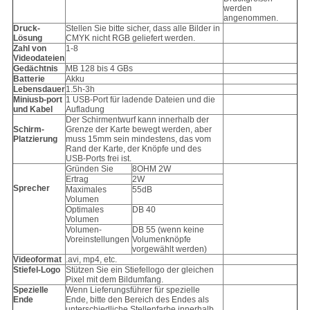
werden
angenommen.
Druck-
Stellen Sie bitte sicher, dass alle Bilder in
Lösung
CMYK nicht RGB geliefert werden.
Zahl von
1-8
Videodateien
Gedächtnis
MB 128 bis 4 GBs
Batterie
Akku
Lebensdauer
1.5h-3h
Miniusb-port
1 USB-Port für ladende Dateien und die
und Kabel
Aufladung
Der Schirmentwurf kann innerhalb der
Schirm-
Grenze der Karte bewegt werden, aber
Platzierung
muss 15mm sein mindestens, das vom
Rand der Karte, der Knöpfe und des
USB-Ports frei ist.
Gründen Sie
8OHM 2W
Ertrag
2W
Sprecher
Maximales
55dB
Volumen
Optimales
DB 40
Volumen
Volumen-
DB 55 (wenn keine
Voreinstellungen
Volumenknöpfe
vorgewählt werden)
Videoformat
.avi, mp4, etc.
Stiefel-Logo
Stützen Sie ein Stiefellogo der gleichen
Pixel mit dem Bildumfang.
Spezielle
Wenn Lieferungsführer für spezielle
Ende
Ende, bitte den Bereich des Endes als
unterschiedliche Stellenfarbe innerhalb