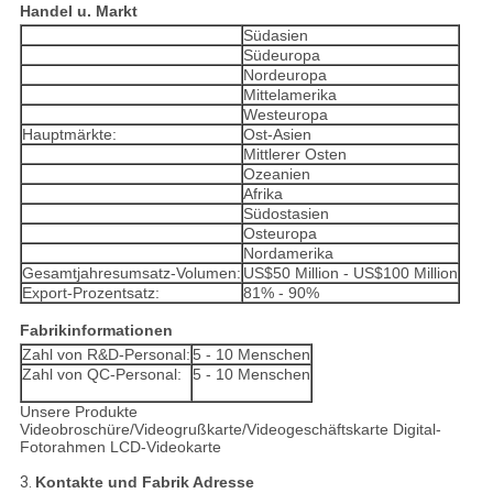
Handel u. Markt
Südasien
Südeuropa
Nordeuropa
Mittelamerika
Westeuropa
Hauptmärkte:
Ost-Asien
Mittlerer Osten
Ozeanien
Afrika
Südostasien
Osteuropa
Nordamerika
Gesamtjahresumsatz-Volumen:
US$50 Million - US$100 Million
Export-Prozentsatz:
81% - 90%
Fabrikinformationen
Zahl von R&D-Personal:
5 - 10 Menschen
Zahl von QC-Personal:
5 - 10 Menschen
Unsere Produkte
Videobroschüre/Videogrußkarte/Videogeschäftskarte Digital-
Fotorahmen LCD-Videokarte
3.
Kontakte und Fabrik Adresse