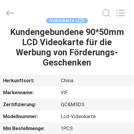
Videoinfolder
Technology
Co.,
Ltd..
All
Videokarte LCD
Rights
Reserved.
Kundengebundene 90*50mm
HAUS
LCD Videokarte für die
PRODUKTE
Werbung von Förderungs-
Geschenken
ÜBER
UNS
Herkunftsort:
China
Markenname:
VIF
FABRIK-
Zertifizierung:
QC&MSDS
AUSFLUG
Modellnummer:
Lcd-Videokarte
QUALITÄTSKONTROLLE
Min Bestellmenge:
1PCS