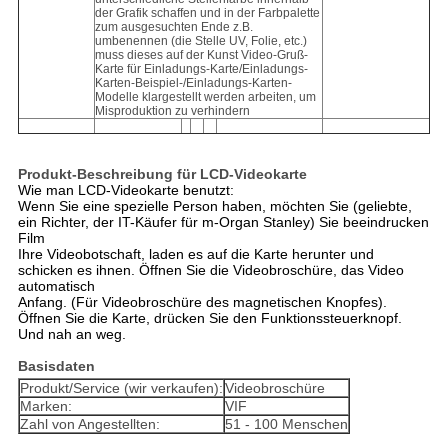
der Grafik schaffen und in der Farbpalette
zum ausgesuchten Ende z.B.
umbenennen (die Stelle UV, Folie, etc.)
muss dieses auf der Kunst Video-Gruß-
Karte für Einladungs-Karte/Einladungs-
Karten-Beispiel-/Einladungs-Karten-
Modelle klargestellt werden arbeiten, um
Misproduktion zu verhindern
Produkt-Beschreibung für LCD-Videokarte
Wie man LCD-Videokarte benutzt:
Wenn Sie eine spezielle Person haben, möchten Sie (geliebte,
ein Richter, der IT-Käufer für m-Organ Stanley) Sie beeindrucken
Film
Ihre Videobotschaft, laden es auf die Karte herunter und
schicken es ihnen. Öffnen Sie die Videobroschüre, das Video
automatisch
Anfang. (Für Videobroschüre des magnetischen Knopfes).
Öffnen Sie die Karte, drücken Sie den Funktionssteuerknopf.
Und nah an weg.
Basisdaten
Produkt/Service (wir verkaufen):
Videobroschüre
Marken:
VIF
Zahl von Angestellten:
51 - 100 Menschen