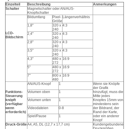
Einzelteil
Beschreibung
Anmerkungen
Schalter
Magnetschalter oder AN/AUS-
Knopfschalter
Bildumfang
Pixel-
Längenverhältnis
Größe
1,8"
320 x
4:3
240
LCD-
2,4"
320 x
4:3
Bildschirm
240
2,8"
320 x
4:3
240
3,5"
320 x
4:3
240
4,3"
480 x
16:9
272
5"
480 x
16:9
272
7"
800 x
16:9
480
AN/AUS-Knopf
1
Wenn sie Knöpfe
der Grafik
Funktions-
Volumen oben
1
hinzufügt, muss die
Steuerung
Mitte jedes
knöpft
Volumen unten
1
Knopfes 15mm von
(verfügbar
mindestens sein
wenn
Videodateien
0-8
der Bildrand, der
erforderlich)
Rand der Karte,
Spiel/Pause
1
oder ein anderer
Knopf
Druck-Größe
A4, A5, DL (12,7 x 17,7 cm)
Kundengebundene
Druckgrößen