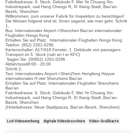
Fabrikadresse: 6. Stock, Gebäude F, Wei Ye Chuang Xin-
Industriepark, oad Hang Chengs R, XI Xiang-Stadt, Bao'an-
Bezirk, Shenzhen
Willkommen, zum unserer Fabrik für Inspektion zu besichtigen!
Die Weisen folgend sind ist, Ihnen sagend, wie man geht. Schritt
1,
Bus: Internationaler Airport->Shenzhen Bao'an internationaler
Flughafen Hongs Kong
Erhalten Sie auf Platz: Internationaler Flughafen Hongs Kong
Telefon: (852) 2261-0296
Kartenschalter: A17/A18 Fenster, 1. Gebäude von passagers
Transport im 5. Stock (nah an t er KFC)
Sagen Sie: (00852) 2261-0296
Abfahrtszeit8:00 - 20:00
Schritt 2,
Taxi: Internationales Airport->ShenZhen Hengfeng Haiyue
internationales H otel Shenzhens Bao'an
Erhalten Sie auf Platz: Internationaler Flughafen Shenzhens
Bao'an
Fabrikadresse: 6. Stock, Gebäude F, Wei Ye Chuang Xin-
Industriepark, oad Hang Chengs R, XI Xiang-Stadt, Bao'an-
Bezirk, Shenzhen
(Hoteladresse: Neue Stadtpiazza, Bao'an-Bezirk, Shenzhen)
Lcd-Videowerbung
digitale Videobroschüre
Video-Grußkarte