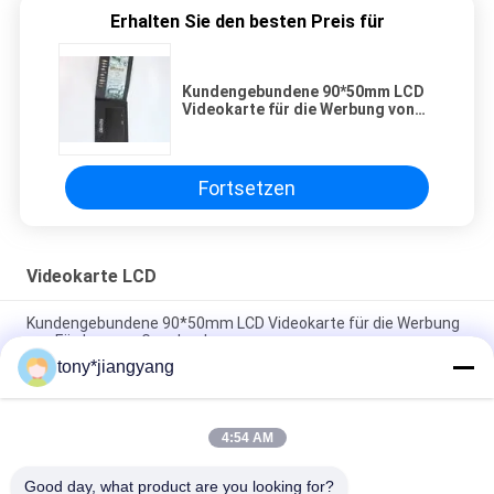
Erhalten Sie den besten Preis für
Kundengebundene 90*50mm LCD
Videokarte für die Werbung von
Förderungs-Geschenken
Fortsetzen
Videokarte LCD
Kundengebundene 90*50mm LCD Videokarte für die Werbung
von Förderungs-Geschenken
tony*jiangyang
VIF-Technologie LCD-Videobroschüren-Kartenfarbenreiches
und Offset-CMYK-Drucken
4:54 AM
Videokarte Soem-ODM LCD für die Werbung des Einladungs-
kundenspezifischen Druckens
Good day, what product are you looking for?