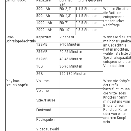
Lithium-Akku
Kapazität
Durchschnittliche gespielte
Zeit
300mAh
Für 2,4"
1-1.5 Stunden
Wählen Sie bitte
die Batterie
500mAh
Für 4,3"
1-1.5 Stunden
entsprechend
tatsächlicher
1000mAh
Für 7"
2-2.5 Stunden
Nachfrage
2000mAH
Für 10"
2.5-3 Stunden
Lese-
Kapazität
Videozeit
Wenn Sie die Date
Schreib
gedächtnis
mit hoher Qualitä
128MB
9-10 Minuten
im Gedächtnis
halten möchten,
256MB
20-25 Minuten
wählen Sie bitte d
Speicherkapazitä
512MB
40-45 Minuten
entsprechend de
Videodateien
1GB
80-90 Minuten
2GB
160-180 Minuten
Play-back-
Volume+
Wenn sie Knöpfe
Steuer
knöpfe
der Grafik
hinzufügt, muss
Volumen
die Mitte jedes
Knopfes 15mm
Spiel/Pause
mindestens vom
Bildrand, vom
Rand der Karte
Fastward
oder von einem
anderen Knopf
Rückspulen
sein
Videoauswahl