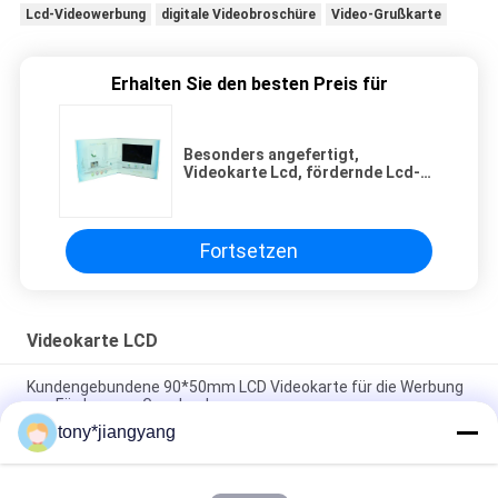
Lcd-Videowerbung
digitale Videobroschüre
Video-Grußkarte
Erhalten Sie den besten Preis für
Besonders angefertigt,
Videokarte Lcd, fördernde Lcd-
Einladungs-Karte druckend für
die Werbung
Fortsetzen
Videokarte LCD
Kundengebundene 90*50mm LCD Videokarte für die Werbung
von Förderungs-Geschenken
tony*jiangyang
VIF-Technologie LCD-Videobroschüren-Kartenfarbenreiches
und Offset-CMYK-Drucken